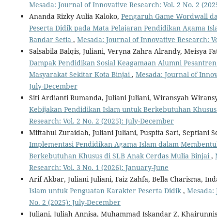
Mesada: Journal of Innovative Research: Vol. 2 No. 2 (20
Ananda Rizky Aulia Kaloko,
Pengaruh Game Wordwall dal
Peserta Didik pada Mata Pelajaran Pendidikan Agama Is
Bandar Setia
,
Mesada: Journal of Innovative Research: Vo
Salsabila Balqis, Juliani, Veryna Zahra Alrandy, Meisya F
Dampak Pendidikan Sosial Keagamaan Alumni Pesantre
Masyarakat Sekitar Kota Binjai
,
Mesada: Journal of Innova
July-December
Siti Ardianti Rumanda, Juliani Juliani, Wiransyah Wirans
Kebijakan Pendidikan Islam untuk Berkebutuhan Khusu
Research: Vol. 2 No. 2 (2025): July-December
Miftahul Zuraidah, Juliani Juliani, Puspita Sari, Septiani
Implementasi Pendidikan Agama Islam dalam Membentuk 
Berkebutuhan Khusus di SLB Anak Cerdas Mulia Binjai
,
Research: Vol. 3 No. 1 (2026): January-June
Arif Akbar, Juliani Juliani, Faiz Zahfa, Bella Charisma, In
Islam untuk Penguatan Karakter Peserta Didik
,
Mesada: J
No. 2 (2025): July-December
Juliani, Juliah Annisa, Muhammad Iskandar Z, Khairunnis