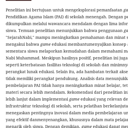
Penelitian ini bertujuan untuk mengeksplorasi pemanfaatan
g
Pendidikan Agama Islam (PAI) di sekolah menengah. Dengan pen
dikumpulkan melalui wawancara mendalam dengan lima info
siswa. Temuan penelitian menunjukkan bahwa penggunaan
g
"SejarahNabi," mampu meningkatkan pemahaman dan minat si
mengakui bahwa
game
edukasi membantumenyajikan konsep ab
sementara siswa melaporkan kemudahan dalam memahami mate
Nabi Muhammad. Meskipun hasilnya positif, penelitian ini j
seperti keterbatasan fasilitas teknologi di sekolah dan mini
perangkat lunak edukasi. Selain itu, ada hambatan terkait akses
tidak memiliki perangkat pendukung. Analisis data menunjukk
pembelajaran PAI tidak hanya meningkatkan minat belajar, t
materi secara lebih mendalam. Rekomendasi dari penelitian 
lebih lanjut dalam implementasi
game
edukasi yang relevan d
infrastruktur teknologi di sekolah, serta pelatihan berkelanjuta
menegaskan pentingnya inovasi dalam media pembelajaran u
yang efektif danmenyenangkan, khususnya dalam mata pelajar
menarik oleh siswa. Dengan demikian,
game
edukasi dapat menj