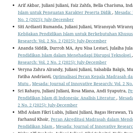
Arif Akbar, Juliani Juliani, Faiz Zahfa, Bella Charisma, In
Islam untuk Penguatan Karakter Peserta Didik
,
Mesada: J
No. 2 (2025): July-December
Siti Ardianti Rumanda, Juliani Juliani, Wiransyah Wirans
Kebijakan Pendidikan Islam untuk Berkebutuhan Khusu
Research: Vol. 2 No. 2 (2025): July-December
Ananda Siddik, Durroh MA, Ayu Nisa Lestari, Julaiha Julaih
Pendidikan Islam dalam Menghadapi Disrupsi Teknologi
Research: Vol. 2 No. 2 (2025): July-December
Veryna Zahra Alrandy, Juliani Juliani, Salsabila Balqis
Fatiha Andrianti,
Optimalisasi Peran Kepala Madrasah d
Mutu
,
Mesada: Journal of Innovative Research: Vol. 2 No
Sri Rahayu, Juliani Juliani, Rosa Miana, Andi Syaputra,
Pe
Pendidikan Islam di Indonesia: Analisis Literatur
,
Mesada:
2 No. 2 (2025): July-December
Mhd Aslam Fikri Lubis, Juliani Juliani, Bagas Herawan, Ti
Farhanul Khoir,
Peran Akreditasi Madrasah dalam Mend
Pendidikan Islam
,
Mesada: Journal of Innovative Research