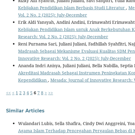
Rizky Alfi Syahrin, Juliani Juliani, Silvi Sahpitri, Yulia Ra
Kebijakan Pendidikan Islam Berbasis Studi Literatur
,
Mes
Vol. 2 No. 2 (2025): July-December
Erik Aldi Yansyah, Andini Andini, Erimawahti Erimawahti, 
Kebijakan Pendidikan Islam untuk Anak Berkebutuhan 
Research: Vol. 2 No. 2 (2025): July-December
Reni Purnama Sari, Juliani Juliani, Fadhillah Syahfitri, N
Madrasah Sebagai Mekanisme Evaluasi Kualitas SDM Pen
Innovative Research: Vol. 2 No. 2 (2025): July-December
Ananda Indri Anisya, Juliani Juliani, Bella Nabilla, Septia P
Akreditasi Madrasah Sebagai Instrumen Peningkatan K
Kependidikan
,
Mesada: Journal of Innovative Research: V
<<
<
1
2
3
4
5
6
7
8
>
>>
Similar Articles
Wulandari Lubis, Sella Shafira, Cindy Dwi Anggreini, Yo
Agama Islam Terhadap Pencegahan Pergaulan Bebas di