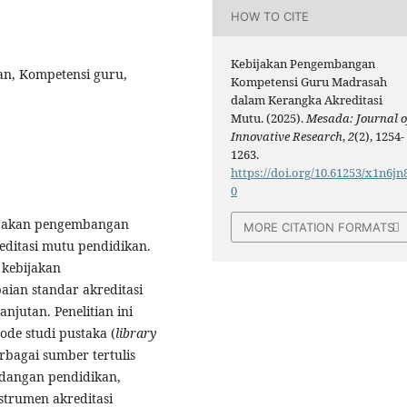
HOW TO CITE
Kebijakan Pengembangan
an, Kompetensi guru,
Kompetensi Guru Madrasah
dalam Kerangka Akreditasi
Mutu. (2025).
Mesada: Journal o
Innovative Research
,
2
(2), 1254-
1263.
https://doi.org/10.61253/x1n6jn
0
ebijakan pengembangan
MORE CITATION FORMATS
ditasi mutu pendidikan.
 kebijakan
ian standar akreditasi
njutan. Penelitian ini
de studi pustaka (
library
rbagai sumber tertulis
ndangan pendidikan,
trumen akreditasi