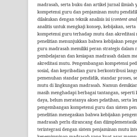
madrasah, serta buku dan artikel jurnal ilmia
kompetensi guru dan penjaminan mutu pendidika
dilakukan dengan teknik analisis isi (
content anal
analitis untuk mengkaji konsep, kebijakan, ser
kompetensi guru terhadap mutu dan akreditasi 
penelitian menunjukkan bahwa kebijakan peng
guru madrasah memiliki peran strategis dalam 
pembelajaran dan kesiapan madrasah dalam m
akreditasi mutu. Pengembangan kompetensi peda
sosial, dan kepribadian guru berkontribusi lan
pemenuhan standar pendidik, standar proses, 
mutu di lingkungan madrasah. Namun demikian,
masih menghadapi berbagai tantangan, seperti
daya, belum meratanya akses pelatihan, serta l
pengembangan kompetensi guru dan sistem penil
penelitian menegaskan bahwa kebijakan penge
madrasah perlu dirancang dan diimplementasika
terintegrasi dengan sistem penjaminan mutu int
kepemimpinan madrasah yang kuat agar mam