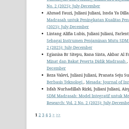
No. 2 (2025): July-December
Ahmad Fauzi, Juliani Juliani, Isnda Ya Dill
Madrasah untuk Peningkatan Kualitas Pen
(2025): July-December
Lintang Alifia Lubis, Juliani Juliani, Farle
Sebagai Instrumen Penjaminan Mutu SDM
2 (2025): July-December
Egianisa Br Sitepu, Rana Sinta, Akbar Al Fa
Minat dan Bakat Peserta Didik Madrasah
,
December
Reza Valevi, Juliani Juliani, Pranata Seju
Berbasis Teknologi
,
Mesada: Journal of Inn
Isfah Nurhadillah Rizki, Juliani Juliani, A
SDM Madrasah: Model Integratif untuk Me
Research: Vol. 2 No. 2 (2025): July-Decemb
1
2
3
4
5
>
>>