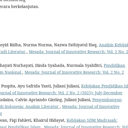
ecara berkelanjutan.
Rasyid Ridha, Nurma Nurma, Nazwa Fathiyatul Haq,
Analisis Kebija
tudi Literatur
,
Mesada: Journal of Innovative Research: Vol. 2 No. 
urhayati Nurhayati, Dinda Syahada, Nurmala Syahfitri,
Pendidikan
um Nasional
,
Mesada: Journal of Innovative Research: Vol. 2 No. 2
Puspita, Ayu Safrida Yanti, Juliani Juliani,
Kebijakan Pendidikan I
urnal of Innovative Research: Vol. 2 No. 2 (2025): July-December
slaina, Calvin Apriando Ginting, Juliani Juliani,
Pengembangan
 Indonesia: Analisis Literatur
,
Mesada: Journal of Innovative
er
awan, Fiqi Fahlevi, Khairul Hidayat,
Kebijakan SDM Madrasah:
sasi Pendidikan Islam
,
Mesada: Journal of Innovative Research: Vol