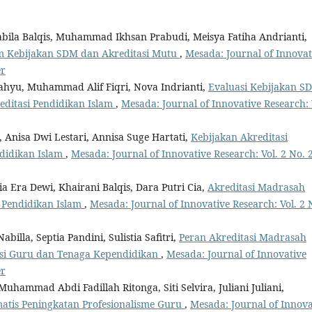
lsabila Balqis, Muhammad Ikhsan Prabudi, Meisya Fatiha Andrianti,
am Kebijakan SDM dan Akreditasi Mutu
,
Mesada: Journal of Innovat
er
Wahyu, Muhammad Alif Fiqri, Nova Indrianti,
Evaluasi Kebijakan S
ditasi Pendidikan Islam
,
Mesada: Journal of Innovative Research: 
a, Anisa Dwi Lestari, Annisa Suge Hartati,
Kebijakan Akreditasi
didikan Islam
,
Mesada: Journal of Innovative Research: Vol. 2 No. 
ntia Era Dewi, Khairani Balqis, Dara Putri Cia,
Akreditasi Madrasah
 Pendidikan Islam
,
Mesada: Journal of Innovative Research: Vol. 2 
abilla, Septia Pandini, Sulistia Safitri,
Peran Akreditasi Madrasah
si Guru dan Tenaga Kependidikan
,
Mesada: Journal of Innovative
er
ammad Abdi Fadillah Ritonga, Siti Selvira, Juliani Juliani,
matis Peningkatan Profesionalisme Guru
,
Mesada: Journal of Innova