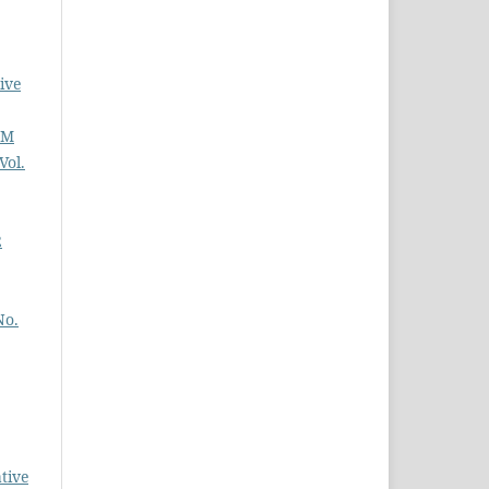
ive
DM
Vol.
2
No.
tive