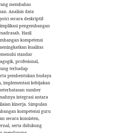
h yang membahas
n. Analisis data
ysis
) secara deskriptif-
ta implikasi pengembangan
madrasah. Hasil
embangan kompetensi
meningkatkan kualitas
emenuhi standar
gogik, profesional,
gsung terhadap
serta pembentukan budaya
 implementasi kebijakan
 keterbatasan sumber
emahnya integrasi antara
aian kinerja. Simpulan
mbangan kompetensi guru
n secara konsisten,
ernal, serta didukung
pu mendorong