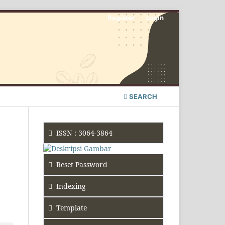
Register
Login
SEARCH
ISSN : 3064-3864
Reset Password
Indexing
Template