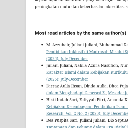
peningkatan mutu dan keberhasilan akreditasi s
Most read articles by the same author(s)
M. Azzubair, Juliani Juliani, Muhammad 
Pendidikan Inklusif di Madrasah Melalui S
(2025): July-December
Juliani Juliani, Nabila Azura Nasution, N
Karakter Islami dalam Kebijakan Kurikul
(2025): July-December
Farraz Aulia Ihsan, Dinda Aulia, Dhea Puja 
dalam Menghadapi Generasi Z
,
Mesada: Jo
Hesti Indah Sari, Fatiyyah Fitri, Amanda Ku
Kebijakan Kelembagaan Pendidikan Islam di
Research: Vol. 2 No. 2 (2025): July-Decemb
Dea Puspita Sari, Juliani Juliani, Dio Septi
Tantangan dan Peluang dalam Era Digitali