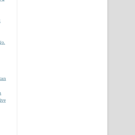
2
No.
kan
n
ive