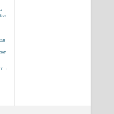
n
tive
kan
 dan
XT