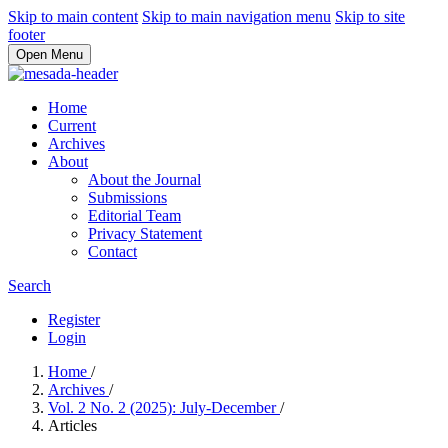
Skip to main content
Skip to main navigation menu
Skip to site
footer
Open Menu
Home
Current
Archives
About
About the Journal
Submissions
Editorial Team
Privacy Statement
Contact
Search
Register
Login
Home
/
Archives
/
Vol. 2 No. 2 (2025): July-December
/
Articles