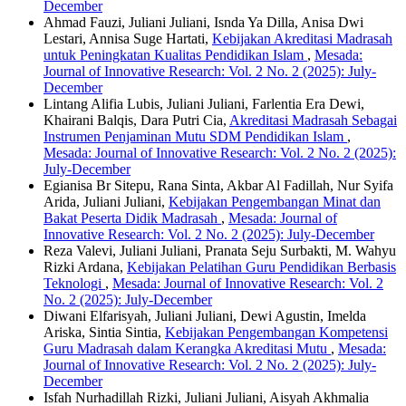
December
Ahmad Fauzi, Juliani Juliani, Isnda Ya Dilla, Anisa Dwi
Lestari, Annisa Suge Hartati,
Kebijakan Akreditasi Madrasah
untuk Peningkatan Kualitas Pendidikan Islam
,
Mesada:
Journal of Innovative Research: Vol. 2 No. 2 (2025): July-
December
Lintang Alifia Lubis, Juliani Juliani, Farlentia Era Dewi,
Khairani Balqis, Dara Putri Cia,
Akreditasi Madrasah Sebagai
Instrumen Penjaminan Mutu SDM Pendidikan Islam
,
Mesada: Journal of Innovative Research: Vol. 2 No. 2 (2025):
July-December
Egianisa Br Sitepu, Rana Sinta, Akbar Al Fadillah, Nur Syifa
Arida, Juliani Juliani,
Kebijakan Pengembangan Minat dan
Bakat Peserta Didik Madrasah
,
Mesada: Journal of
Innovative Research: Vol. 2 No. 2 (2025): July-December
Reza Valevi, Juliani Juliani, Pranata Seju Surbakti, M. Wahyu
Rizki Ardana,
Kebijakan Pelatihan Guru Pendidikan Berbasis
Teknologi
,
Mesada: Journal of Innovative Research: Vol. 2
No. 2 (2025): July-December
Diwani Elfarisyah, Juliani Juliani, Dewi Agustin, Imelda
Ariska, Sintia Sintia,
Kebijakan Pengembangan Kompetensi
Guru Madrasah dalam Kerangka Akreditasi Mutu
,
Mesada:
Journal of Innovative Research: Vol. 2 No. 2 (2025): July-
December
Isfah Nurhadillah Rizki, Juliani Juliani, Aisyah Akhmalia