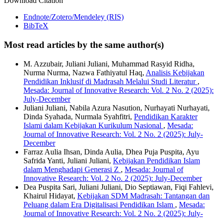
Download Citation
Endnote/Zotero/Mendeley (RIS)
BibTeX
Most read articles by the same author(s)
M. Azzubair, Juliani Juliani, Muhammad Rasyid Ridha,
Nurma Nurma, Nazwa Fathiyatul Haq,
Analisis Kebijakan
Pendidikan Inklusif di Madrasah Melalui Studi Literatur
,
Mesada: Journal of Innovative Research: Vol. 2 No. 2 (2025):
July-December
Juliani Juliani, Nabila Azura Nasution, Nurhayati Nurhayati,
Dinda Syahada, Nurmala Syahfitri,
Pendidikan Karakter
Islami dalam Kebijakan Kurikulum Nasional
,
Mesada:
Journal of Innovative Research: Vol. 2 No. 2 (2025): July-
December
Farraz Aulia Ihsan, Dinda Aulia, Dhea Puja Puspita, Ayu
Safrida Yanti, Juliani Juliani,
Kebijakan Pendidikan Islam
dalam Menghadapi Generasi Z
,
Mesada: Journal of
Innovative Research: Vol. 2 No. 2 (2025): July-December
Dea Puspita Sari, Juliani Juliani, Dio Septiawan, Fiqi Fahlevi,
Khairul Hidayat,
Kebijakan SDM Madrasah: Tantangan dan
Peluang dalam Era Digitalisasi Pendidikan Islam
,
Mesada:
Journal of Innovative Research: Vol. 2 No. 2 (2025): July-