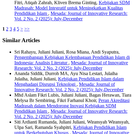
Fitri, Atiqah Zahrah, Kliven Brema Ginting,
Kebijakan SDM
Madrasah: Model Integratif untuk Meningkatkan Kualitas
Pendidikan Islam
,
Mesada: Journal of Innovative Research:
Vol. 2 No. 2 (2025): July-December
1
2
3
4
5
>
>>
Similar Articles
Sri Rahayu, Juliani Juliani, Rosa Miana, Andi Syaputra,
Pengembangan Kebijakan Kelembagaan Pendidikan Islam di
Indonesia: Analisis Literatur
,
Mesada: Journal of Innovative
Research: Vol. 2 No. 2 (2025): July-December
Ananda Siddik, Durroh MA, Ayu Nisa Lestari, Julaiha
Julaiha, Juliani Juliani,
Kebijakan Pendidikan Islam dalam
Menghadapi Disrupsi Teknologi
,
Mesada: Journal of
Innovative Research: Vol. 2 No. 2 (2025): July-December
Mhd Aslam Fikri Lubis, Juliani Juliani, Bagas Herawan, Tiara
Melysa Br Sembiring, Fikri Farhanul Khoir,
Peran Akreditasi
Madrasah dalam Mendorong Inovasi Kebijakan SDM
Pendidikan Islam
,
Mesada: Journal of Innovative Research:
Vol. 2 No. 2 (2025): July-December
Siti Ardianti Rumanda, Juliani Juliani, Wiransyah Wiransyah,
Ulpa Sari, Ramanda Syahpitri,
Kebijakan Pendidikan Islam
untuk Berkebutuhan Khusus
,
Mesada: Journal of Innovative