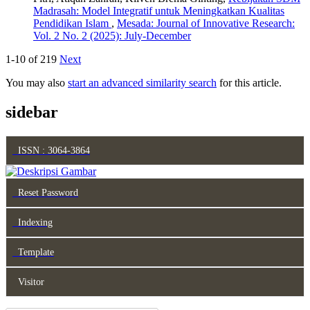
Madrasah: Model Integratif untuk Meningkatkan Kualitas
Pendidikan Islam
,
Mesada: Journal of Innovative Research:
Vol. 2 No. 2 (2025): July-December
1-10 of 219
Next
You may also
start an advanced similarity search
for this article.
sidebar
ISSN : 3064-3864
Reset Password
Indexing
Template
Visitor