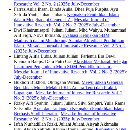
Research: Vol. 2 No. 2 (2025): July-December
Farraz Aulia Ihsan, Dinda Aulia, Dhea Puja Puspita, Ayu
Safrida Yanti, Juliani Juliani,
Kebijakan Pendidikan Islam
dalam Menghadapi Generasi Z
,
Mesada: Journal of
Innovative Research: Vol. 2 No. 2 (2025): July-December
Dwi Khairunisapril, Juliani Juliani, Mhd Wahyu, Muhammad
Alif Fiqri, Nova Indrianti,
Evaluasi Kebijakan SDM
Madrasah dalam Mendukung Standar Akreditasi Pendidikan
Islam
,
Mesada: Journal of Innovative Research: Vol. 2 No. 2
(2025): July-December
Lintang Alifia Lubis, Juliani Juliani, Farlentia Era Dewi,
Khairani Balqis, Dara Putri Cia,
Akreditasi Madrasah Sebagai
Instrumen Penjaminan Mutu SDM Pendidikan Islam
,
Mesada: Journal of Innovative Research: Vol. 2 No. 2 (2025):
July-December
Bukhori Bukhori, Oktrigana Wirian,
Mewujudkan Generasi
Berakhlak Mulia Melalui PKP: Antara Teori dan Praktik
Lapangan
,
Mesada: Journal of Innovative Research: Vol. 2
No. 2 (2025): July-December
Rizky Alfi Syahrin, Juliani Juliani, Silvi Sahpitri, Yulia Rama
Salsabilla,
Arah dan Tantangan Kebijakan Pendidikan Islam
Berbasis Studi Literatur
,
Mesada: Journal of Innovative
Research: Vol. 2 No. 2 (2025): July-December
Isfah Nurhadillah Rizki, Juliani Juliani, Aisyah Akhmalia
Fitri, Atiqah Zahrah, Kliven Brema Ginting,
Kebijakan SDM