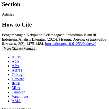
Section
Articles
How to Cite
Pengembangan Kebijakan Kelembagaan Pendidikan Islam di
Indonesia: Analisis Literatur. (2025).
Mesada: Journal of Innovative
Research
,
2
(2), 1475-1484.
https://doi.org/10.61253/0sfags40
More Citation Formats
ACM
ACS
APA
ABNT
Chicago
Harvard
IEEE
MLA
Turabian
Vancouver
AMA