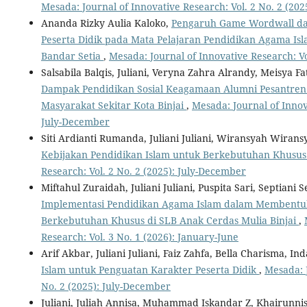
Mesada: Journal of Innovative Research: Vol. 2 No. 2 (20
Ananda Rizky Aulia Kaloko,
Pengaruh Game Wordwall dal
Peserta Didik pada Mata Pelajaran Pendidikan Agama Is
Bandar Setia
,
Mesada: Journal of Innovative Research: Vo
Salsabila Balqis, Juliani, Veryna Zahra Alrandy, Meisya F
Dampak Pendidikan Sosial Keagamaan Alumni Pesantre
Masyarakat Sekitar Kota Binjai
,
Mesada: Journal of Innova
July-December
Siti Ardianti Rumanda, Juliani Juliani, Wiransyah Wirans
Kebijakan Pendidikan Islam untuk Berkebutuhan Khusu
Research: Vol. 2 No. 2 (2025): July-December
Miftahul Zuraidah, Juliani Juliani, Puspita Sari, Septiani
Implementasi Pendidikan Agama Islam dalam Membentuk 
Berkebutuhan Khusus di SLB Anak Cerdas Mulia Binjai
,
Research: Vol. 3 No. 1 (2026): January-June
Arif Akbar, Juliani Juliani, Faiz Zahfa, Bella Charisma, In
Islam untuk Penguatan Karakter Peserta Didik
,
Mesada: J
No. 2 (2025): July-December
Juliani, Juliah Annisa, Muhammad Iskandar Z, Khairunnis