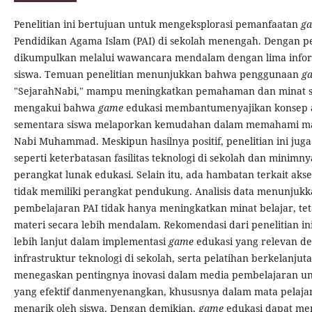
Penelitian ini bertujuan untuk mengeksplorasi pemanfaatan
g
Pendidikan Agama Islam (PAI) di sekolah menengah. Dengan pen
dikumpulkan melalui wawancara mendalam dengan lima info
siswa. Temuan penelitian menunjukkan bahwa penggunaan
g
"SejarahNabi," mampu meningkatkan pemahaman dan minat si
mengakui bahwa
game
edukasi membantumenyajikan konsep ab
sementara siswa melaporkan kemudahan dalam memahami mate
Nabi Muhammad. Meskipun hasilnya positif, penelitian ini j
seperti keterbatasan fasilitas teknologi di sekolah dan mini
perangkat lunak edukasi. Selain itu, ada hambatan terkait akses
tidak memiliki perangkat pendukung. Analisis data menunjukk
pembelajaran PAI tidak hanya meningkatkan minat belajar, t
materi secara lebih mendalam. Rekomendasi dari penelitian 
lebih lanjut dalam implementasi
game
edukasi yang relevan d
infrastruktur teknologi di sekolah, serta pelatihan berkelanjuta
menegaskan pentingnya inovasi dalam media pembelajaran u
yang efektif danmenyenangkan, khususnya dalam mata pelajar
menarik oleh siswa. Dengan demikian,
game
edukasi dapat menj