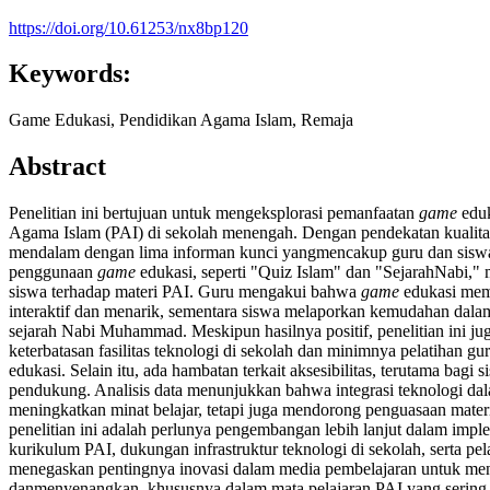
https://doi.org/10.61253/nx8bp120
Keywords:
Game Edukasi, Pendidikan Agama Islam, Remaja
Abstract
Penelitian ini bertujuan untuk mengeksplorasi pemanfaatan
game
edu
Agama Islam (PAI) di sekolah menengah. Dengan pendekatan kualita
mendalam dengan lima informan kunci yangmencakup guru dan sisw
penggunaan
game
edukasi, seperti "Quiz Islam" dan "SejarahNabi
siswa terhadap materi PAI. Guru mengakui bahwa
game
edukasi mem
interaktif dan menarik, sementara siswa melaporkan kemudahan dala
sejarah Nabi Muhammad. Meskipun hasilnya positif, penelitian ini j
keterbatasan fasilitas teknologi di sekolah dan minimnya pelatihan 
edukasi. Selain itu, ada hambatan terkait aksesibilitas, terutama bagi
pendukung. Analisis data menunjukkan bahwa integrasi teknologi da
meningkatkan minat belajar, tetapi juga mendorong penguasaan mater
penelitian ini adalah perlunya pengembangan lebih lanjut dalam impl
kurikulum PAI, dukungan infrastruktur teknologi di sekolah, serta pela
menegaskan pentingnya inovasi dalam media pembelajaran untuk menc
danmenyenangkan, khususnya dalam mata pelajaran PAI yang sering