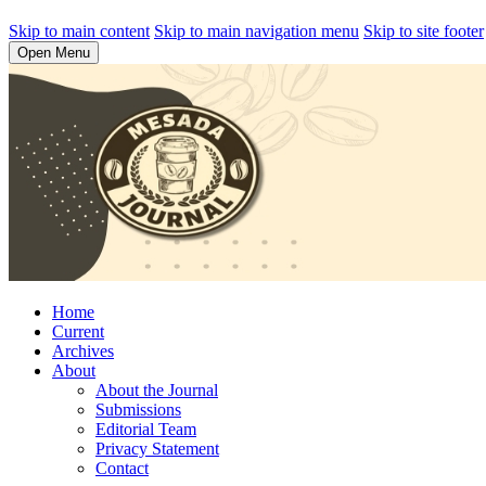
Skip to main content
Skip to main navigation menu
Skip to site footer
Open Menu
Home
Current
Archives
About
About the Journal
Submissions
Editorial Team
Privacy Statement
Contact