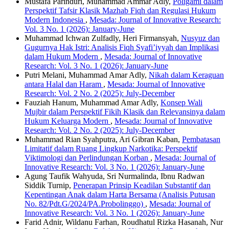
Mustafa Parinduri, Muhammad Ammar Adly,
Poligami dalam
Perspektif Tafsir Klasik Mazhab Fiqh dan Regulasi Hukum
Modern Indonesia
,
Mesada: Journal of Innovative Research:
Vol. 3 No. 1 (2026): January-June
Muhammad Ichwan Zulfadly, Heri Firmansyah,
Nusyuz dan
Gugurnya Hak Istri: Analisis Fiqh Syafi’iyyah dan Implikasi
dalam Hukum Modern
,
Mesada: Journal of Innovative
Research: Vol. 3 No. 1 (2026): January-June
Putri Melani, Muhammad Amar Adly,
Nikah dalam Keraguan
antara Halal dan Haram
,
Mesada: Journal of Innovative
Research: Vol. 2 No. 2 (2025): July-December
Fauziah Hanum, Muhammad Amar Adly,
Konsep Wali
Mujbir dalam Perspektif Fikih Klasik dan Relevansinya dalam
Hukum Keluarga Modern
,
Mesada: Journal of Innovative
Research: Vol. 2 No. 2 (2025): July-December
Muhammad Rian Syahputra, Ari Gibran Kaban,
Pembatasan
Limitatif dalam Ruang Lingkup Narkotika: Perspektif
Viktimologi dan Perlindungan Korban
,
Mesada: Journal of
Innovative Research: Vol. 3 No. 1 (2026): January-June
Agung Taufik Wahyuda, Sri Nurmalinda, Ibnu Radwan
Siddik Turnip,
Penerapan Prinsip Keadilan Substantif dan
Kepentingan Anak dalam Harta Bersama (Analisis Putusan
No. 82/Pdt.G/2024/PA.Probolinggo)
,
Mesada: Journal of
Innovative Research: Vol. 3 No. 1 (2026): January-June
Farid Adnir, Wildanu Farhan, Roudhatul Rizka Hasanah, Nur