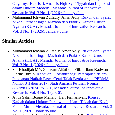
Gugurnya Hak Istri: Analisis Fiqh Syafi’iyyah dan Implikasi
dalam Hukum Modern
,
Mesada: Journal of Innovative
Research: Vol. 3 No. 1 (2026): January-June
Muhammad Ichwan Zulfadly, Amar Adly,
Rukun dan Syarat
Nikah: Perbandingan Mazhab dan Praktik Kantor Urusan
Agama (KUA)
,
Mesada: Journal of Innovative Research:
Vol. 3 No. 1 (2026): January-June
Similar Articles
Muhammad Ichwan Zulfadly, Amar Adly,
Rukun dan Syarat
Nikah: Perbandingan Mazhab dan Praktik Kantor Urusan
Agama (KUA)
,
Mesada: Journal of Innovative Research:
Vol. 3 No. 1 (2026): January-June
Siti Khodijah MY, Zamzam Alfathoni Fillah, Ibnu Radwan
Siddik Turnip,
Keadilan Substantif bagi Perempuan dalam
Penetapan Nafkah Pasca Cerai Talak Berdasarkan PERMA
Nomor 3 Tahun 2017: Studi Analisis Putusan Nomor
887/Pdt.G/2024/PA.Kis
,
Mesada: Journal of Innovative
Research: Vol. 3 No. 1 (2026): January-June
Agus Salim Boang Manalu, Heri Firmansyah,
Konsep
Kafaah dalam Hukum Perkawinan Islam: Telaah dari Kitab
Fathul Muin
,
Mesada: Journal of Innovative Research: Vol. 3
No. 1 (2026): January-June