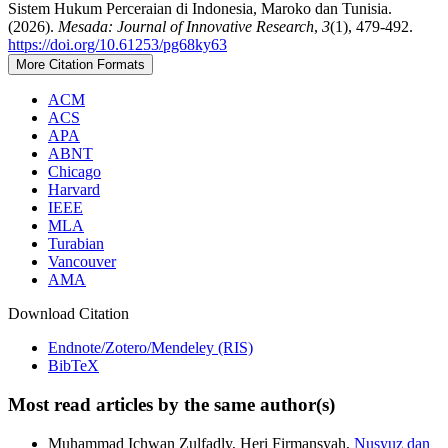
Sistem Hukum Perceraian di Indonesia, Maroko dan Tunisia.
(2026).
Mesada: Journal of Innovative Research
,
3
(1), 479-492.
https://doi.org/10.61253/pg68ky63
More Citation Formats
ACM
ACS
APA
ABNT
Chicago
Harvard
IEEE
MLA
Turabian
Vancouver
AMA
Download Citation
Endnote/Zotero/Mendeley (RIS)
BibTeX
Most read articles by the same author(s)
Muhammad Ichwan Zulfadly, Heri Firmansyah,
Nusyuz dan