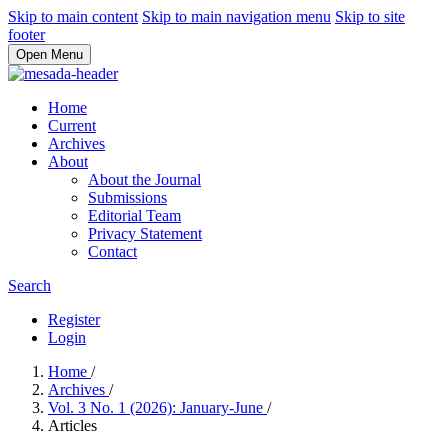
Skip to main content
Skip to main navigation menu
Skip to site
footer
Open Menu
Home
Current
Archives
About
About the Journal
Submissions
Editorial Team
Privacy Statement
Contact
Search
Register
Login
Home
/
Archives
/
Vol. 3 No. 1 (2026): January-June
/
Articles