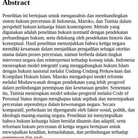
Abstract
Penelitian ini bertujuan untuk menganalisis dan membandingkan
sistem hukum perceraian di Indonesia, Maroko, dan Tunisia dalam
perspektif hukum keluarga Islam kontemporer. Metode yang
digunakan adalah penelitian hukum normatif dengan pendekatan
perbandingan hukum, serta didukung oleh pendekatan historis dan
konseptual. Hasil penelitian menunjukkan bahwa ketiga negara
memiliki kesamaan dalam menjadikan pengadilan sebagai otoritas
utama dalam proses perceraian, namun berbeda dalam tingkat
intervensi negara dan reinterpretasi terhadap konsep talak. Indonesia
menerapkan model integratif yang menggabungkan hukum Islam
dengan hukum nasional melalui Undang-Undang Perkawinan dan
Kompilasi Hukum Islam. Maroko mengadopsi model reformis
melalui Mudawwanah dengan pendekatan yang lebih progresif
dalam perlindungan perempuan dan kesetaraan gender. Sementara
itu, Tunisia menerapkan model sekular-progresif melalui Code of
Personal Status dengan menghapus talak sepihak dan menempatkan
perceraian sepenuhnya dalam kewenangan negara. Secara
komparatif, perbedaan ini dipengaruhi oleh faktor sosial, politik, dan
ideologis masing-masing negara. Penelitian ini menyimpulkan
bahwa hukum keluarga Islam bersifat dinamis dan adaptif, serta
reformasi hukum perceraian di ketiga negara bertujuan untuk
mewujudkan keadilan, kemaslahatan, dan perlindungan terhadap
perempuan dan anak.