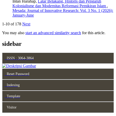
Intan Harahap,
Latar Belakang, Historis dan Pengaruh
Kolonialisme dan Modernitas Reformasi Pemikiran Islam
,
Mesada: Journal of Innovative Research: Vol. 3 No. 1 (2026):
January-June
1-10 of 178
Next
You may also
start an advanced similarity search
for this article.
sidebar
ISSN : 3064-3864
Reset Password
Indexing
Template
Visitor