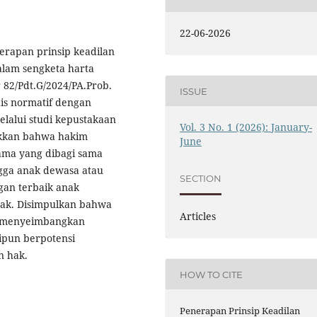
22-06-2026
nerapan prinsip keadilan
alam sengketa harta
82/Pdt.G/2024/PA.Prob.
ISSUE
is normatif dengan
lalui studi kepustakaan
Vol. 3 No. 1 (2026): January-
jukkan bahwa hakim
June
ama yang dibagi sama
gga anak dewasa atau
SECTION
gan terbaik anak
hak. Disimpulkan bahwa
Articles
n menyeimbangkan
ipun berpotensi
n hak.
HOW TO CITE
Penerapan Prinsip Keadilan