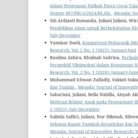
dalam Penetapan Nafkah Pasca Cerai Tala
Nomor 887/Pdt.G/2024/PA.Kis
,
Mesada: Jou
Siti Ardianti Rumanda, Juliani Juliani, W
Pendidikan Islam untuk Berkebutuhan K
July-December
Yuminar Daeli,
Kompetensi Pedagogik Dit
Research: Vol. 2 No. 1 (2025): Januari-Juni
Rusdina Zahira, Khalisah Sadrina,
Perlin
Perspektif Viktimologi dalam Keputusan 
Research: Vol. 3 No. 1 (2026): January-Jun
Muhammad Ichwan Zulfadly, Sukiati Sukia
dan Tunisia
,
Mesada: Journal of Innovativ
Sabariani, Juliani, Bella Nabilla, Aisyah A
Motivasi Belajar Anak pada Pengunjung di
2 (2025): July-December
Sulistia Safitri, Juliani, Nur Hikmah, K
Sebagai Ruang Tumbuh Kreativitas dan Se
Mesada: Journal of Innovative Research: V