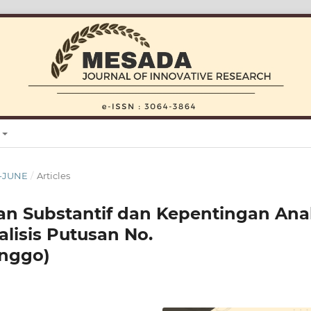
Y-JUNE
/
Articles
lan Substantif dan Kepentingan An
lisis Putusan No.
inggo)