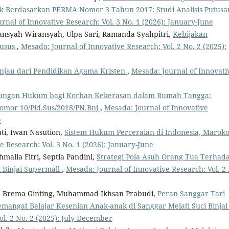
k Berdasarkan PERMA Nomor 3 Tahun 2017: Studi Analisis Putusa
rnal of Innovative Research: Vol. 3 No. 1 (2026): January-June
iransyah Wiransyah, Ulpa Sari, Ramanda Syahpitri,
Kebijakan
husus
,
Mesada: Journal of Innovative Research: Vol. 2 No. 2 (2025):
injau dari Pendidikan Agama Kristen
,
Mesada: Journal of Innovati
dungan Hukum bagi Korban Kekerasan dalam Rumah Tangga:
Nomor 10/Pid.Sus/2018/PN.Bnj
,
Mesada: Journal of Innovative
e
ti, Iwan Nasution,
Sistem Hukum Perceraian di Indonesia, Marok
e Research: Vol. 3 No. 1 (2026): January-June
khmalia Fitri, Septia Pandini,
Strategi Pola Asuh Orang Tua Terhad
 Binjai Supermall
,
Mesada: Journal of Innovative Research: Vol. 2
liven Brema Ginting, Muhammad Ikhsan Prabudi,
Peran Sanggar Tari
mangat Belajar Kesenian Anak-anak di Sanggar Melati Suci Binja
ol. 2 No. 2 (2025): July-December