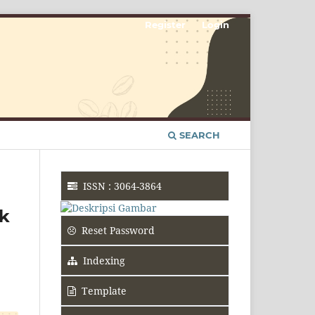
Register
Login
SEARCH
ISSN : 3064-3864
ak
Reset Password
Indexing
Template