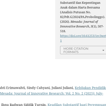
Substantif dan Kepentingan
Anak dalam Harta Bersama
(Analisis Putusan No.
82/Pdt.G/2024/PA.Probolinggo).
(2026).
Mesada: Journal of
Innovative Research
,
3
(1), 507-
518.
https://doi.org/10.61253/1rc3wr
1
MORE CITATION
FORMATS
hti Erimawahti, Sindy Cahyani, Juliani Juliani,
Kebijakan Pendidi
Mesada: Journal of Innovative Research: Vol. 2 No. 2 (2025): July-
h, Ibnu Radwan Siddik Turnip,
Keadilan Substantif bagi Perempua