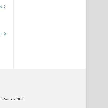
l. 2
T
orth Sumatra 20371