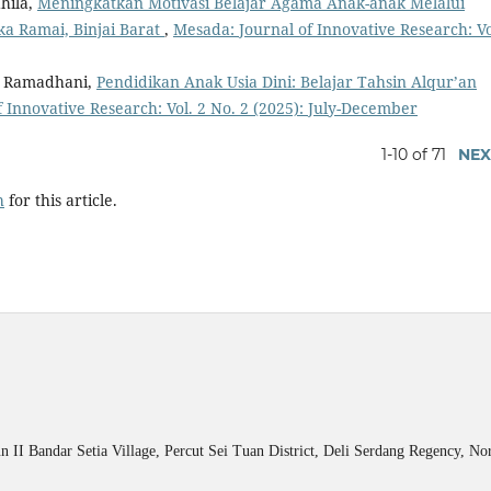
dhila,
Meningkatkan Motivasi Belajar Agama Anak-anak Melalui
a Ramai, Binjai Barat
,
Mesada: Journal of Innovative Research: Vo
ia Ramadhani,
Pendidikan Anak Usia Dini: Belajar Tahsin Alqur’an
 Innovative Research: Vol. 2 No. 2 (2025): July-December
1-10 of 71
NEX
h
for this article.
n II Bandar Setia Village, Percut Sei Tuan District, Deli Serdang Regency, N