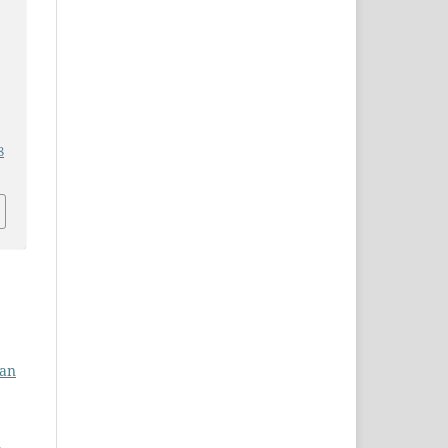
8
kan
n