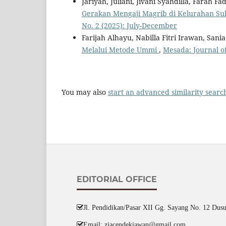
Jariyah, Juliani, Jivani Syahdilla, Farah Fa
Gerakan Mengaji Magrib di Kelurahan Suk
No. 2 (2025): July-December
Farijah Alhayu, Nabilla Fitri Irawan, San
Melalui Metode Ummi
,
Mesada: Journal of
You may also
start an advanced similarity searc
EDITORIAL OFFICE
Jl. Pendidikan/Pasar XII Gg. Sayang No. 12 Dusu
Email: ziacendekiawan@gmail.com