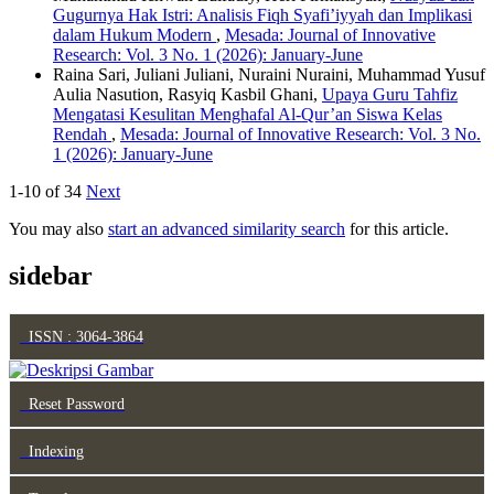
Gugurnya Hak Istri: Analisis Fiqh Syafi’iyyah dan Implikasi
dalam Hukum Modern
,
Mesada: Journal of Innovative
Research: Vol. 3 No. 1 (2026): January-June
Raina Sari, Juliani Juliani, Nuraini Nuraini, Muhammad Yusuf
Aulia Nasution, Rasyiq Kasbil Ghani,
Upaya Guru Tahfiz
Mengatasi Kesulitan Menghafal Al-Qur’an Siswa Kelas
Rendah
,
Mesada: Journal of Innovative Research: Vol. 3 No.
1 (2026): January-June
1-10 of 34
Next
You may also
start an advanced similarity search
for this article.
sidebar
ISSN : 3064-3864
Reset Password
Indexing