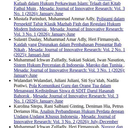
Kafaah dalam Hukum Perkawinan Islam: Telaah dari Kitab
Fathul Muin
,
Mesada: Journal of Innovative Research: Vol. 3
No. 1 (2026): January-June
Mustafa Parinduri, Muhammad Ammar Adly,
Poligami dalam
Perspektif Tafsir Klasik Mazhab Fiqh dan Regulasi Hukum
Modern Indonesia
,
Mesada: Journal of Innovative Research:
Vol. 3 No. 1 (2026): January-June
Sulastri Daulay, Muhammad Amar Adly, Heri Firmansyah,
Kaidah yang Digunakan dalam Pembahasan Pengantar Bab
Nikah
,
Mesada: Journal of Innovative Research: Vol. 2 No. 1
(2025): Januari-Juni
Muhammad Ichwan Zulfadly, Sukiati Sukiati, Iwan Nasution,
Sistem Hukum Perceraian di Indonesia, Maroko dan Tunisia
,
Mesada: Journal of Innovative Research: Vol. 3 No. 1 (2026):
January-June
Wulandari Wulandari, Juliani Juliani, Siti Sya’idah, Nadila
Pratiwi,
Pola Komunikasi Guru dan Orang Tua dalam
Menangani Kedisiplinan Siswa di SDIT Darul Hasanah
Bahorok
,
Mesada: Journal of Innovative Research: Vol. 3
No. 1 (2026): January-June
Karolina Sitepu, Rani Salbiani Ginting, Deniman Hia, Petrus
Derianus Hia,
Analisis Perbandingan Hukum Perdata dengan
Undang-Undang Khusus Indonesia
,
Mesada: Journal of
Innovative Research: Vol. 3 No. 2 (2026): July-December
Muhammad Ichwan Zulfadly, Heri Firmansyah,
Nusyuz dan