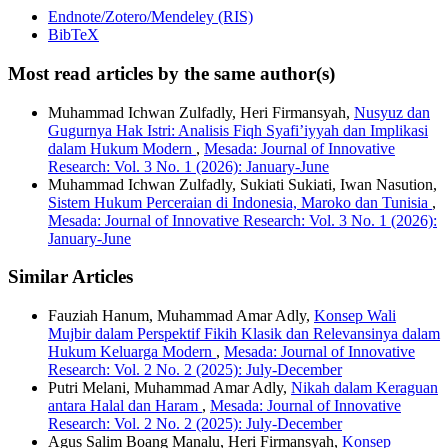
Endnote/Zotero/Mendeley (RIS)
BibTeX
Most read articles by the same author(s)
Muhammad Ichwan Zulfadly, Heri Firmansyah,
Nusyuz dan
Gugurnya Hak Istri: Analisis Fiqh Syafi’iyyah dan Implikasi
dalam Hukum Modern
,
Mesada: Journal of Innovative
Research: Vol. 3 No. 1 (2026): January-June
Muhammad Ichwan Zulfadly, Sukiati Sukiati, Iwan Nasution,
Sistem Hukum Perceraian di Indonesia, Maroko dan Tunisia
,
Mesada: Journal of Innovative Research: Vol. 3 No. 1 (2026):
January-June
Similar Articles
Fauziah Hanum, Muhammad Amar Adly,
Konsep Wali
Mujbir dalam Perspektif Fikih Klasik dan Relevansinya dalam
Hukum Keluarga Modern
,
Mesada: Journal of Innovative
Research: Vol. 2 No. 2 (2025): July-December
Putri Melani, Muhammad Amar Adly,
Nikah dalam Keraguan
antara Halal dan Haram
,
Mesada: Journal of Innovative
Research: Vol. 2 No. 2 (2025): July-December
Agus Salim Boang Manalu, Heri Firmansyah,
Konsep