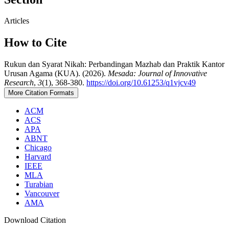
Articles
How to Cite
Rukun dan Syarat Nikah: Perbandingan Mazhab dan Praktik Kantor
Urusan Agama (KUA). (2026).
Mesada: Journal of Innovative
Research
,
3
(1), 368-380.
https://doi.org/10.61253/q1vjcv49
More Citation Formats
ACM
ACS
APA
ABNT
Chicago
Harvard
IEEE
MLA
Turabian
Vancouver
AMA
Download Citation