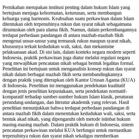
Pernikahan merupakan institusi penting dalam hukum Islam yang
bertujuan menjaga kehormatan, keturunan, serta membangun
keluarga yang harmonis. Keabsahan suatu perkawinan dalam Islam
ditentukan oleh terpenuhinya rukun dan syarat nikah sebagaimana
dirumuskan oleh para ulama fikih. Namun, dalam perkembangannya
terdapat perbedaan pandangan di antara mazhab-mazhab fikih
mengenai unsur-unsur yang termasuk rukun maupun syarat nikah,
khususnya terkait kedudukan wali, saksi, dan mekanisme
pelaksanaan akad. Di sisi lain, dalam konteks negara modern seperti
Indonesia, praktik perkawinan juga diatur melalui regulasi negara
yang mewajibkan pencatatan nikah sebagai bentuk legalitas formal.
Penelitian ini bertujuan untuk menganalisis konsep rukun dan syarat
nikah dalam berbagai mazhab fikih serta membandingkannya
dengan praktik yang diterapkan oleh Kantor Urusan Agama (KUA)
di Indonesia. Penelitian ini menggunakan pendekatan kualitatif
dengan jenis penelitian kepustakaan, serta pendekatan normatif-
komparatif terhadap sumber-sumber hukum Islam klasik, peraturan
perundang-undangan, dan literatur akademik yang relevan. Hasil
penelitian menunjukkan bahwa terdapat perbedaan pandangan di
antara mazhab fikih dalam menentukan kedudukan wali, saksi, serta
bentuk akad nikah, yang dipengaruhi oleh metode istinbat hukum
masing-masing mazhab. Dalam praktik hukum di Indonesia, sistem
pencatatan perkawinan melalui KUA berfungsi untuk memastikan
terpenuhinya rukun dan syarat nikah sekaligus memberikan