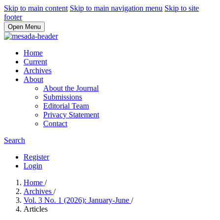
Skip to main content
Skip to main navigation menu
Skip to site
footer
Open Menu
Home
Current
Archives
About
About the Journal
Submissions
Editorial Team
Privacy Statement
Contact
Search
Register
Login
Home
/
Archives
/
Vol. 3 No. 1 (2026): January-June
/
Articles