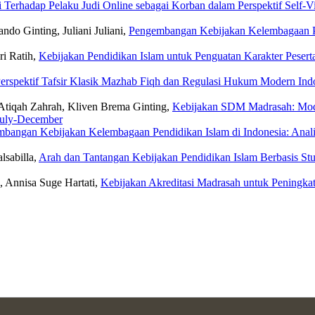
i Terhadap Pelaku Judi Online sebagai Korban dalam Perspektif Self-V
ndo Ginting, Juliani Juliani,
Pengembangan Kebijakan Kelembagaan Pen
ri Ratih,
Kebijakan Pendidikan Islam untuk Penguatan Karakter Pesert
Perspektif Tafsir Klasik Mazhab Fiqh dan Regulasi Hukum Modern Ind
i, Atiqah Zahrah, Kliven Brema Ginting,
Kebijakan SDM Madrasah: Model
 July-December
bangan Kebijakan Kelembagaan Pendidikan Islam di Indonesia: Analis
alsabilla,
Arah dan Tantangan Kebijakan Pendidikan Islam Berbasis Stu
i, Annisa Suge Hartati,
Kebijakan Akreditasi Madrasah untuk Peningkat