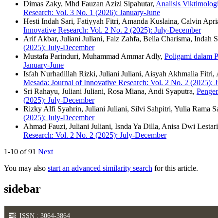
Dimas Zaky, Mhd Fauzan Azizi Sipahutar,
Analisis Viktimolog
Research: Vol. 3 No. 1 (2026): January-June
Hesti Indah Sari, Fatiyyah Fitri, Amanda Kuslaina, Calvin Apria
Innovative Research: Vol. 2 No. 2 (2025): July-December
Arif Akbar, Juliani Juliani, Faiz Zahfa, Bella Charisma, Indah S
(2025): July-December
Mustafa Parinduri, Muhammad Ammar Adly,
Poligami dalam 
January-June
Isfah Nurhadillah Rizki, Juliani Juliani, Aisyah Akhmalia Fitr
Mesada: Journal of Innovative Research: Vol. 2 No. 2 (2025):
Sri Rahayu, Juliani Juliani, Rosa Miana, Andi Syaputra,
Pengem
(2025): July-December
Rizky Alfi Syahrin, Juliani Juliani, Silvi Sahpitri, Yulia Rama S
(2025): July-December
Ahmad Fauzi, Juliani Juliani, Isnda Ya Dilla, Anisa Dwi Lestar
Research: Vol. 2 No. 2 (2025): July-December
1-10 of 91
Next
You may also
start an advanced similarity search
for this article.
sidebar
ISSN : 3064-3864