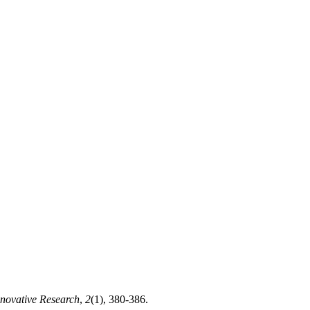
nnovative Research
,
2
(1), 380-386.