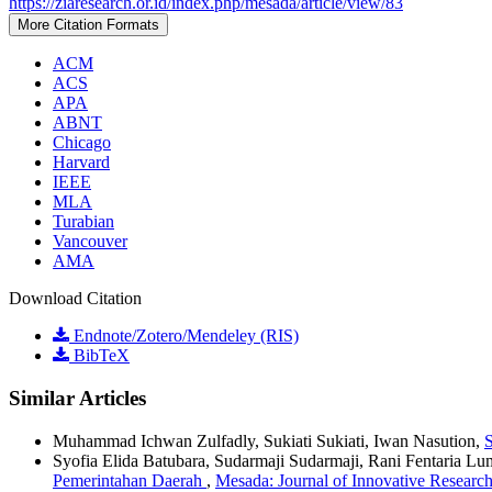
https://ziaresearch.or.id/index.php/mesada/article/view/83
More Citation Formats
ACM
ACS
APA
ABNT
Chicago
Harvard
IEEE
MLA
Turabian
Vancouver
AMA
Download Citation
Endnote/Zotero/Mendeley (RIS)
BibTeX
Similar Articles
Muhammad Ichwan Zulfadly, Sukiati Sukiati, Iwan Nasution,
S
Syofia Elida Batubara, Sudarmaji Sudarmaji, Rani Fentaria Lu
Pemerintahan Daerah
,
Mesada: Journal of Innovative Research