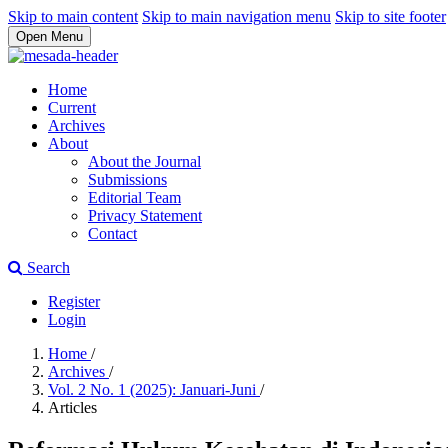
Skip to main content
Skip to main navigation menu
Skip to site footer
Open Menu
Home
Current
Archives
About
About the Journal
Submissions
Editorial Team
Privacy Statement
Contact
Search
Register
Login
Home
/
Archives
/
Vol. 2 No. 1 (2025): Januari-Juni
/
Articles