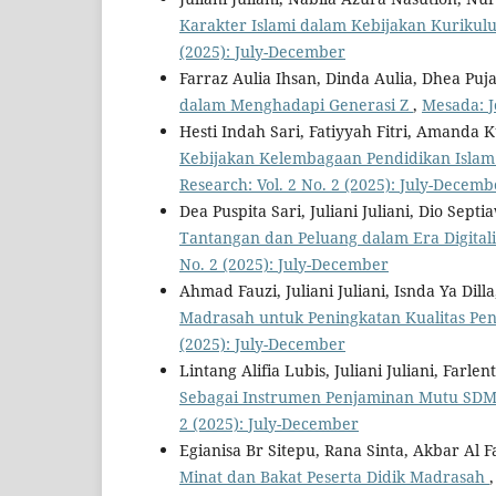
Karakter Islami dalam Kebijakan Kurikul
(2025): July-December
Farraz Aulia Ihsan, Dinda Aulia, Dhea Puja 
dalam Menghadapi Generasi Z
,
Mesada: J
Hesti Indah Sari, Fatiyyah Fitri, Amanda Ku
Kebijakan Kelembagaan Pendidikan Islam d
Research: Vol. 2 No. 2 (2025): July-Decemb
Dea Puspita Sari, Juliani Juliani, Dio Sept
Tantangan dan Peluang dalam Era Digitali
No. 2 (2025): July-December
Ahmad Fauzi, Juliani Juliani, Isnda Ya Dill
Madrasah untuk Peningkatan Kualitas Pe
(2025): July-December
Lintang Alifia Lubis, Juliani Juliani, Farle
Sebagai Instrumen Penjaminan Mutu SDM
2 (2025): July-December
Egianisa Br Sitepu, Rana Sinta, Akbar Al Fa
Minat dan Bakat Peserta Didik Madrasah