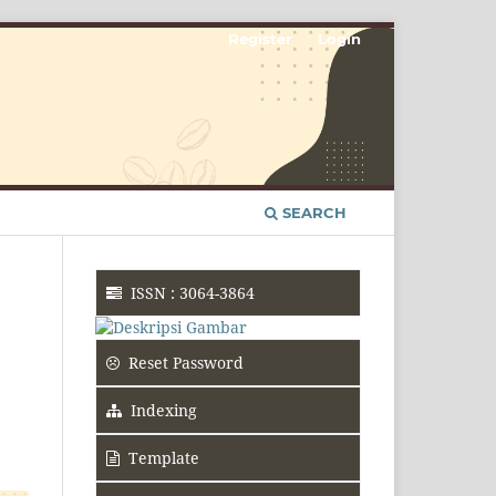
Register
Login
SEARCH
ISSN : 3064-3864
Reset Password
Indexing
Template