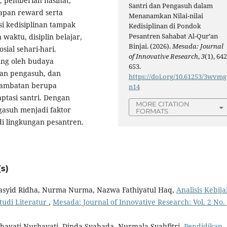
n, pemberian nasihat,
Santri dan Pengasuh dalam
rapan reward serta
Menanamkan Nilai-nilai
si kedisiplinan tampak
Kedisiplinan di Pondok
Pesantren Sahabat Al-Qur’an
waktu, disiplin belajar,
Binjai. (2026).
Mesada: Journal
sial sehari-hari.
of Innovative Research
,
3
(1), 642
ung oleh budaya
653.
nan pengasuh, dan
https://doi.org/10.61253/3wvmg
 hambatan berupa
n14
ptasi santri. Dengan
MORE CITATION
ngasuh menjadi faktor
FORMATS
i lingkungan pesantren.
s)
Rasyid Ridha, Nurma Nurma, Nazwa Fathiyatul Haq,
Analisis Kebij
tudi Literatur
,
Mesada: Journal of Innovative Research: Vol. 2 No.
urhayati Nurhayati, Dinda Syahada, Nurmala Syahfitri,
Pendidikan