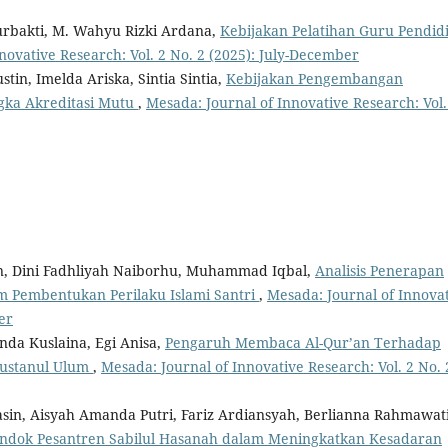
 Surbakti, M. Wahyu Rizki Ardana,
Kebijakan Pelatihan Guru Pendid
novative Research: Vol. 2 No. 2 (2025): July-December
stin, Imelda Ariska, Sintia Sintia,
Kebijakan Pengembangan
ka Akreditasi Mutu
,
Mesada: Journal of Innovative Research: Vol.
an, Dini Fadhliyah Naiborhu, Muhammad Iqbal,
Analisis Penerapan
am Pembentukan Perilaku Islami Santri
,
Mesada: Journal of Innova
er
anda Kuslaina, Egi Anisa,
Pengaruh Membaca Al-Qur’an Terhadap
 Bustanul Ulum
,
Mesada: Journal of Innovative Research: Vol. 2 No. 
, Aisyah Amanda Putri, Fariz Ardiansyah, Berlianna Rahmawati
 Pondok Pesantren Sabilul Hasanah dalam Meningkatkan Kesadaran