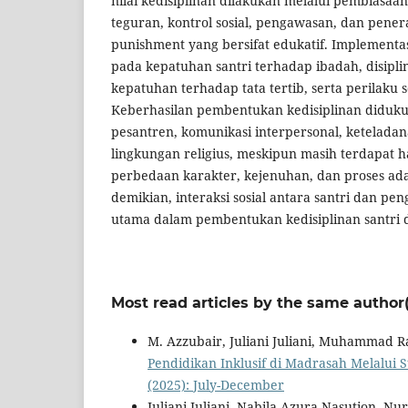
nilai kedisiplinan dilakukan melalui pembiasaa
teguran, kontrol sosial, pengawasan, dan pene
punishment yang bersifat edukatif. Implementa
pada kepatuhan santri terhadap ibadah, disiplin 
kepatuhan terhadap tata tertib, serta perilaku so
Keberhasilan pembentukan kedisiplinan diduk
pesantren, komunikasi interpersonal, ketelada
lingkungan religius, meskipun masih terdapat
perbedaan karakter, kejenuhan, dan proses ada
demikian, interaksi sosial antara santri dan pe
utama dalam pembentukan kedisiplinan santri d
Most read articles by the same author(
M. Azzubair, Juliani Juliani, Muhammad 
Pendidikan Inklusif di Madrasah Melalui S
(2025): July-December
Juliani Juliani, Nabila Azura Nasution, N