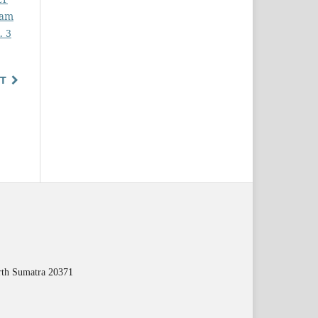
lam
. 3
T
orth Sumatra 20371