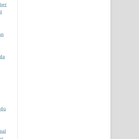
mber
i
an
ada
adu
mal
er