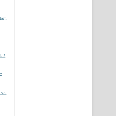
slam
l. 2
 2
 No.