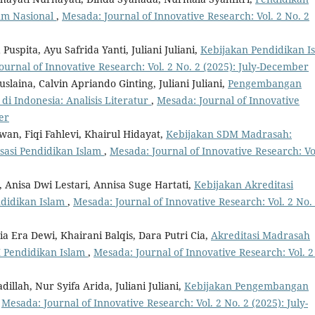
um Nasional
,
Mesada: Journal of Innovative Research: Vol. 2 No. 2
Puspita, Ayu Safrida Yanti, Juliani Juliani,
Kebijakan Pendidikan I
ournal of Innovative Research: Vol. 2 No. 2 (2025): July-December
slaina, Calvin Apriando Ginting, Juliani Juliani,
Pengembangan
i Indonesia: Analisis Literatur
,
Mesada: Journal of Innovative
er
iawan, Fiqi Fahlevi, Khairul Hidayat,
Kebijakan SDM Madrasah:
sasi Pendidikan Islam
,
Mesada: Journal of Innovative Research: Vo
a, Anisa Dwi Lestari, Annisa Suge Hartati,
Kebijakan Akreditasi
ndidikan Islam
,
Mesada: Journal of Innovative Research: Vol. 2 No.
ntia Era Dewi, Khairani Balqis, Dara Putri Cia,
Akreditasi Madrasah
 Pendidikan Islam
,
Mesada: Journal of Innovative Research: Vol. 2
dillah, Nur Syifa Arida, Juliani Juliani,
Kebijakan Pengembangan
,
Mesada: Journal of Innovative Research: Vol. 2 No. 2 (2025): July-