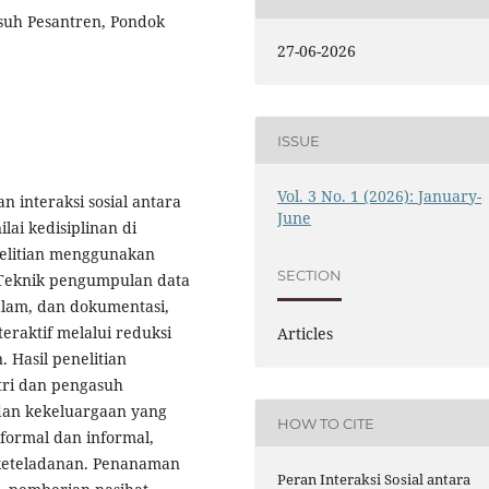
gasuh Pesantren, Pondok
27-06-2026
ISSUE
Vol. 3 No. 1 (2026): January-
n interaksi sosial antara
June
ai kedisiplinan di
nelitian menggunakan
SECTION
. Teknik pengumpulan data
lam, dan dokumentasi,
eraktif melalui reduksi
Articles
 Hasil penelitian
tri dan pengasuh
 dan kekeluargaan yang
HOW TO CITE
 formal dan informal,
keteladanan. Penanaman
Peran Interaksi Sosial antara