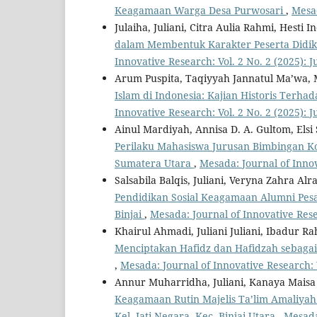
Keagamaan Warga Desa Purwosari
,
Mesad
Julaiha, Juliani, Citra Aulia Rahmi, Hesti 
dalam Membentuk Karakter Peserta Didik 
Innovative Research: Vol. 2 No. 2 (2025):
Arum Puspita, Taqiyyah Jannatul Ma’wa,
Islam di Indonesia: Kajian Historis Ter
Innovative Research: Vol. 2 No. 2 (2025):
Ainul Mardiyah, Annisa D. A. Gultom, Els
Perilaku Mahasiswa Jurusan Bimbingan Kon
Sumatera Utara
,
Mesada: Journal of Innov
Salsabila Balqis, Juliani, Veryna Zahra A
Pendidikan Sosial Keagamaan Alumni Pes
Binjai
,
Mesada: Journal of Innovative Rese
Khairul Ahmadi, Juliani Juliani, Ibadur 
Menciptakan Hafidz dan Hafidzah sebag
,
Mesada: Journal of Innovative Research: 
Annur Muharridha, Juliani, Kanaya Maisa 
Keagamaan Rutin Majelis Ta’lim Amaliya
Kel. Jati Negara, Kec. Binjai Utara
,
Mesada