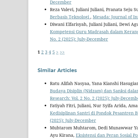
December
Reza Valevi, Juliani Juliani, Pranata Seju
Berbasis Teknologi
,
Mesada: Journal of In
Diwani Elfarisyah, Juliani Juliani, Dewi Agu
Kompetensi Guru Madrasah dalam Kerang
No. 2 (2025): July-December
1
2
3
4
5
>
>>
Similar Articles
Ratu Alifah Nasyaa, Yana Kianshi Hasugi
Budaya Disiplin (Nidzam) dan Sanksi dal
Research: Vol. 2 No. 2 (2025): July-Decemb
Fatiyah Fitri, Juliani, Nur Syifa Arida, Am
Kedisiplinan Santri di Pondok Pesantren
(2025): July-December
Muhtarom Muhtarom, Dedi Munawwar Yasin
Ayu Kirana,
Eksistensi dan Peran Sosial