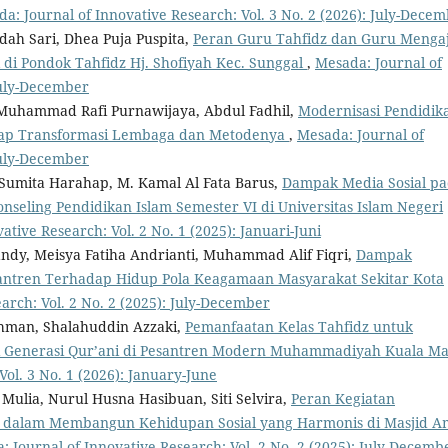
a: Journal of Innovative Research: Vol. 3 No. 2 (2026): July-Dece
Indah Sari, Dhea Puja Puspita,
Peran Guru Tahfidz dan Guru Mengaj
di Pondok Tahfidz Hj. Shofiyah Kec. Sunggal
,
Mesada: Journal of
 July-December
 Muhammad Rafi Purnawijaya, Abdul Fadhil,
Modernisasi Pendidik
hadap Transformasi Lembaga dan Metodenya
,
Mesada: Journal of
 July-December
i Sumita Harahap, M. Kamal Al Fata Barus,
Dampak Media Sosial p
seling Pendidikan Islam Semester VI di Universitas Islam Negeri
ative Research: Vol. 2 No. 1 (2025): Januari-Juni
lrandy, Meisya Fatiha Andrianti, Muhammad Alif Fiqri,
Dampak
antren Terhadap Hidup Pola Keagamaan Masyarakat Sekitar Kota
arch: Vol. 2 No. 2 (2025): July-December
Rahman, Shalahuddin Azzaki,
Pemanfaatan Kelas Tahfidz untuk
ai Generasi Qur’ani di Pesantren Modern Muhammadiyah Kuala M
Vol. 3 No. 1 (2026): January-June
Mulia, Nurul Husna Hasibuan, Siti Selvira,
Peran Kegiatan
h dalam Membangun Kehidupan Sosial yang Harmonis di Masjid A
: Journal of Innovative Research: Vol. 2 No. 2 (2025): July-Decemb