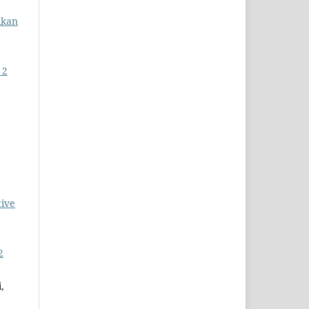
ikan
 2
tive
2
,