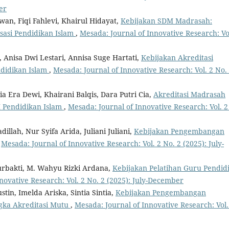
er
iawan, Fiqi Fahlevi, Khairul Hidayat,
Kebijakan SDM Madrasah:
sasi Pendidikan Islam
,
Mesada: Journal of Innovative Research: Vo
a, Anisa Dwi Lestari, Annisa Suge Hartati,
Kebijakan Akreditasi
ndidikan Islam
,
Mesada: Journal of Innovative Research: Vol. 2 No.
ntia Era Dewi, Khairani Balqis, Dara Putri Cia,
Akreditasi Madrasah
 Pendidikan Islam
,
Mesada: Journal of Innovative Research: Vol. 2
dillah, Nur Syifa Arida, Juliani Juliani,
Kebijakan Pengembangan
,
Mesada: Journal of Innovative Research: Vol. 2 No. 2 (2025): July-
 Surbakti, M. Wahyu Rizki Ardana,
Kebijakan Pelatihan Guru Pendid
novative Research: Vol. 2 No. 2 (2025): July-December
stin, Imelda Ariska, Sintia Sintia,
Kebijakan Pengembangan
ka Akreditasi Mutu
,
Mesada: Journal of Innovative Research: Vol.