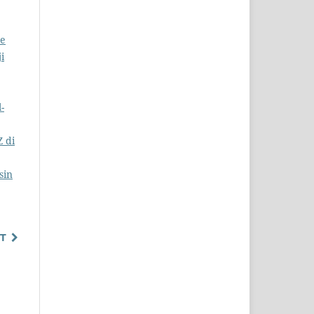
ne
i
-
 di
sin
T