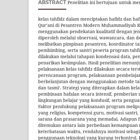
ABSTRACT
Penelitian ini bertujuan untuk me
kelas tahfidz dalam menciptakan hafidz dan haf
Qur’ani di Pesantren Modern Muhammadiyah Ku
menggunakan pendekatan kualitatif dengan jenis
diperoleh melalui observasi, wawancara, dan 
melibatkan pimpinan pesantren, koordinator tah
pembimbing, serta santri peserta program tahfid
dilakukan melalui tahapan kondensasi data, pen
penarikan kesimpulan. Hasil penelitian menun
pelaksanaan kelas tahfidz dilakukan secara ters
perencanaan program, pelaksanaan pembelajara
berkelanjutan dengan menggunakan metode tala
dan tasmi’. Strategi yang diterapkan dalam kela
pembinaan hafalan secara intensif, pemberian
lingkungan belajar yang kondusif, serta pengua
Faktor pendukung pelaksanaan program melipu
yang religius, kompetensi guru, motivasi santri,
sarana dan prasarana yang memadai. Adapun 
ditemukan antara lain perbedaan kemampuan m
keterbatasan waktu, rendahnya motivasi sebagi
penggunaan teknologi yang kurang terkontrol.