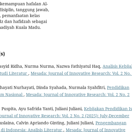
n kemampuan hafalan Al-
disiplin, tanggung jawab,
, pemanfaatan kelas
dz dan hafidzah sebagai
madiyah Kuala Madu.
s)
Rasyid Ridha, Nurma Nurma, Nazwa Fathiyatul Haq,
Analisis Kebij
tudi Literatur
,
Mesada: Journal of Innovative Research: Vol. 2 No.
urhayati Nurhayati, Dinda Syahada, Nurmala Syahfitri,
Pendidikan
um Nasional
,
Mesada: Journal of Innovative Research: Vol. 2 No. 2
Puspita, Ayu Safrida Yanti, Juliani Juliani,
Kebijakan Pendidikan I
ournal of Innovative Research: Vol. 2 No. 2 (2025): July-December
slaina, Calvin Apriando Ginting, Juliani Juliani,
Pengembangan
i Indonesia: Analisis Literatur
,
Mesada: Journal of Innovative