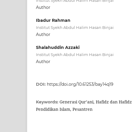
Institut Syekh Abdul Halim Hasan Binjai
Author
Ibadur Rahman
Institut Syekh Abdul Halim Hasan Binjai
Author
Shalahuddin Azzaki
Institut Syekh Abdul Halim Hasan Binjai
Author
DOI:
https://doi.org/10.61253/bay14q19
Generasi Qur’ani, Hafidz dan Hafidz
Keywords:
Pendidikan Islam, Pesantren