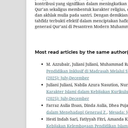
kontribusi yang signifikan dalam meningkatka
Qur’an sekaligus membentuk karakter religius, 
dan akhlak mulia pada santri. Dengan demikian
tahfidz terbukti efektif dalam menciptakan hafi
generasi Qur’ani di Pesantren Modern Muham
Most read articles by the same author(
M. Azzubair, Juliani Juliani, Muhammad 
Pendidikan Inklusif di Madrasah Melalui S
(2025): July-December
Juliani Juliani, Nabila Azura Nasution, N
Karakter Islami dalam Kebijakan Kurikul
(2025): July-December
Farraz Aulia Ihsan, Dinda Aulia, Dhea Puja 
dalam Menghadapi Generasi Z
,
Mesada: J
Hesti Indah Sari, Fatiyyah Fitri, Amanda Ku
Kebijakan Kelembagaan Pendidikan Islam d