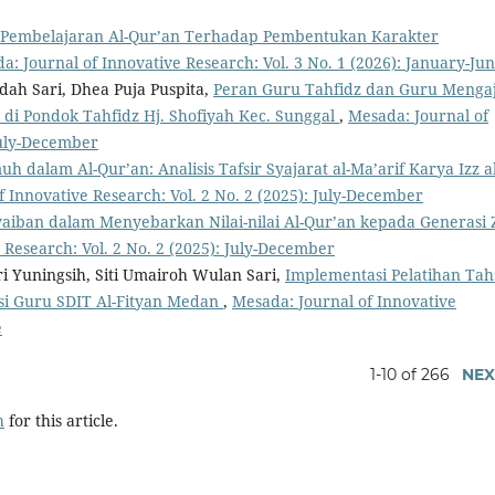
 Pembelajaran Al-Qur’an Terhadap Pembentukan Karakter
a: Journal of Innovative Research: Vol. 3 No. 1 (2026): January-Ju
Indah Sari, Dhea Puja Puspita,
Peran Guru Tahfidz dan Guru Mengaj
di Pondok Tahfidz Hj. Shofiyah Kec. Sunggal
,
Mesada: Journal of
 July-December
dalam Al-Qur’an: Analisis Tafsir Syajarat al-Ma’arif Karya Izz al
f Innovative Research: Vol. 2 No. 2 (2025): July-December
aiban dalam Menyebarkan Nilai-nilai Al-Qur’an kepada Generasi Z
 Research: Vol. 2 No. 2 (2025): July-December
Tri Yuningsih, Siti Umairoh Wulan Sari,
Implementasi Pelatihan Tah
i Guru SDIT Al-Fityan Medan
,
Mesada: Journal of Innovative
e
1-10 of 266
NEX
h
for this article.