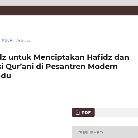
Y-JUNE
/
Articles
dz untuk Menciptakan Hafidz dan
i Qur’ani di Pesantren Modern
adu
PDF
PUBLISHED