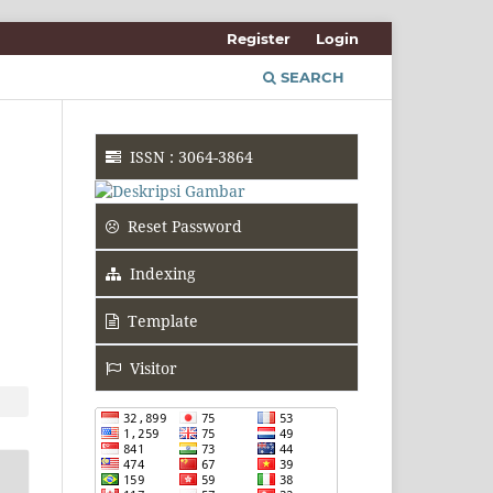
Register
Login
SEARCH
ISSN : 3064-3864
Reset Password
Indexing
Template
Visitor