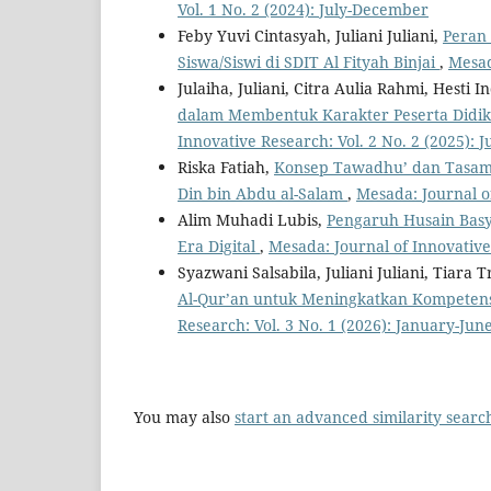
Vol. 1 No. 2 (2024): July-December
Feby Yuvi Cintasyah, Juliani Juliani,
Peran
Siswa/Siswi di SDIT Al Fityah Binjai
,
Mesad
Julaiha, Juliani, Citra Aulia Rahmi, Hesti 
dalam Membentuk Karakter Peserta Didik 
Innovative Research: Vol. 2 No. 2 (2025):
Riska Fatiah,
Konsep Tawadhu’ dan Tasamuh 
Din bin Abdu al-Salam
,
Mesada: Journal o
Alim Muhadi Lubis,
Pengaruh Husain Basy
Era Digital
,
Mesada: Journal of Innovative
Syazwani Salsabila, Juliani Juliani, Tiara 
Al-Qur’an untuk Meningkatkan Kompetens
Research: Vol. 3 No. 1 (2026): January-Jun
You may also
start an advanced similarity searc