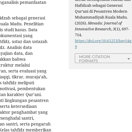
nganalisis pemanfaatan
Hafidzah sebagai Generasi
Qur’ani di Pesantren Modern
Muhammadiyah Kuala Madu.
idzah sebagai generasi
(2026).
Mesada: Journal of
ala Madu. Penelitian
Innovative Research
,
3
(1), 697-
 studi kasus. Data
714.
dokumentasi yang
https://doi.org/10.61253/bay14q
fidz, ustaz dan ustazah
9
z. Analisis data
yajian data, dan
MORE CITATION
jukkan bahwa
FORMATS
truktur melalui
n, serta evaluasi yang
qqi, tikrar, muraja’ah,
s tahfidz meliputi
 motivasi, pembentukan
tan karakter Qur’ani.
ti lingkungan pesantren
 serta ketersediaan
faktor penghambat yang
enghafal santri,
an santri, serta pengaruh
 Kelas tahfidz memberikan