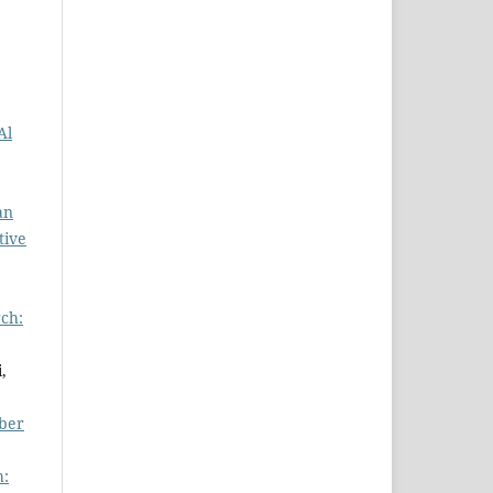
Al
an
tive
ch:
,
mber
h: