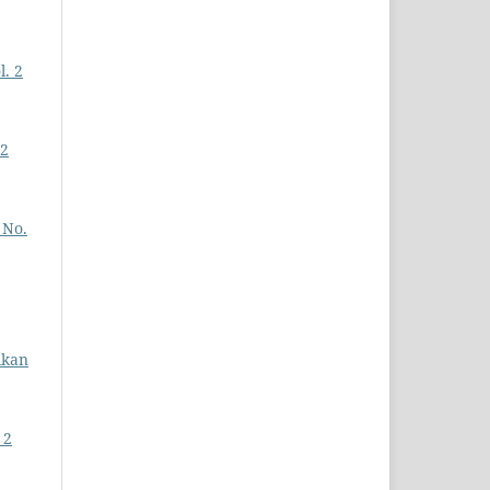
l. 2
 2
 No.
ikan
 2