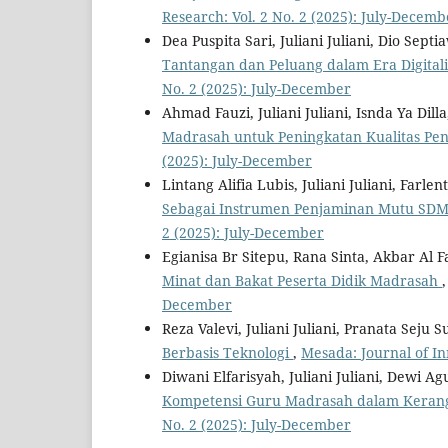
Research: Vol. 2 No. 2 (2025): July-Decemb
Dea Puspita Sari, Juliani Juliani, Dio Sept
Tantangan dan Peluang dalam Era Digitali
No. 2 (2025): July-December
Ahmad Fauzi, Juliani Juliani, Isnda Ya Dill
Madrasah untuk Peningkatan Kualitas Pe
(2025): July-December
Lintang Alifia Lubis, Juliani Juliani, Farle
Sebagai Instrumen Penjaminan Mutu SDM
2 (2025): July-December
Egianisa Br Sitepu, Rana Sinta, Akbar Al Fa
Minat dan Bakat Peserta Didik Madrasah
December
Reza Valevi, Juliani Juliani, Pranata Seju
Berbasis Teknologi
,
Mesada: Journal of In
Diwani Elfarisyah, Juliani Juliani, Dewi Agu
Kompetensi Guru Madrasah dalam Kerang
No. 2 (2025): July-December