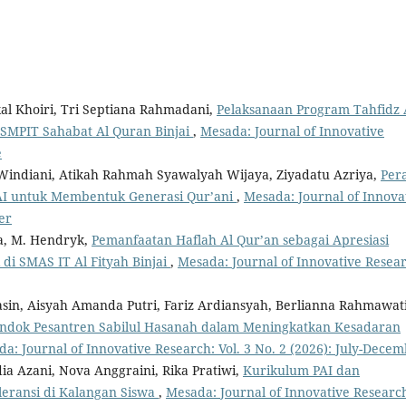
kal Khoiri, Tri Septiana Rahmadani,
Pelaksanaan Program Tahfidz 
SMPIT Sahabat Al Quran Binjai
,
Mesada: Journal of Innovative
e
 Windiani, Atikah Rahmah Syawalyah Wijaya, Ziyadatu Azriya,
Per
AI untuk Membentuk Generasi Qur’ani
,
Mesada: Journal of Innova
er
sya, M. Hendryk,
Pemanfaatan Haflah Al Qur’an sebagai Apresiasi
di SMAS IT Al Fityah Binjai
,
Mesada: Journal of Innovative Resear
, Aisyah Amanda Putri, Fariz Ardiansyah, Berlianna Rahmawati
 Pondok Pesantren Sabilul Hasanah dalam Meningkatkan Kesadaran
a: Journal of Innovative Research: Vol. 3 No. 2 (2026): July-Dece
a Azani, Nova Anggraini, Rika Pratiwi,
Kurikulum PAI dan
eransi di Kalangan Siswa
,
Mesada: Journal of Innovative Researc