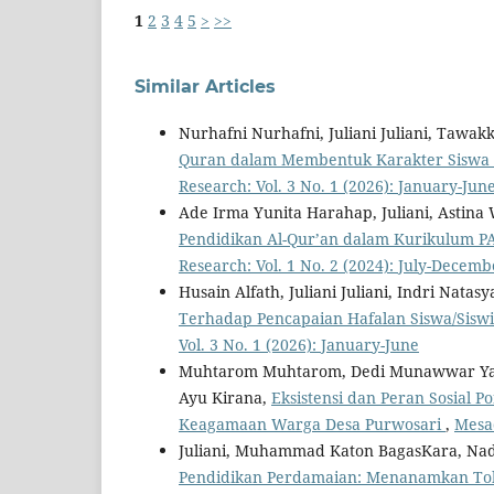
1
2
3
4
5
>
>>
Similar Articles
Nurhafni Nurhafni, Juliani Juliani, Tawak
Quran dalam Membentuk Karakter Siswa 
Research: Vol. 3 No. 1 (2026): January-Jun
Ade Irma Yunita Harahap, Juliani, Astina
Pendidikan Al-Qur’an dalam Kurikulum P
Research: Vol. 1 No. 2 (2024): July-Decemb
Husain Alfath, Juliani Juliani, Indri Nata
Terhadap Pencapaian Hafalan Siswa/Siswi 
Vol. 3 No. 1 (2026): January-June
Muhtarom Muhtarom, Dedi Munawwar Yasin
Ayu Kirana,
Eksistensi dan Peran Sosial
Keagamaan Warga Desa Purwosari
,
Mesad
Juliani, Muhammad Katon BagasKara, Nadi
Pendidikan Perdamaian: Menanamkan Tol