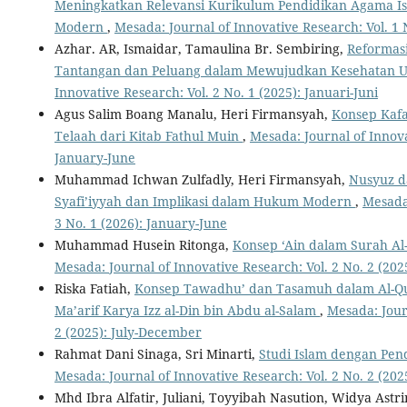
Meningkatkan Relevansi Kurikulum Pendidikan Agama I
Modern
,
Mesada: Journal of Innovative Research: Vol. 1 
Azhar. AR, Ismaidar, Tamaulina Br. Sembiring,
Reformas
Tantangan dan Peluang dalam Mewujudkan Kesehatan U
Innovative Research: Vol. 2 No. 1 (2025): Januari-Juni
Agus Salim Boang Manalu, Heri Firmansyah,
Konsep Kaf
Telaah dari Kitab Fathul Muin
,
Mesada: Journal of Innova
January-June
Muhammad Ichwan Zulfadly, Heri Firmansyah,
Nusyuz da
Syafi’iyyah dan Implikasi dalam Hukum Modern
,
Mesada:
3 No. 1 (2026): January-June
Muhammad Husein Ritonga,
Konsep ‘Ain dalam Surah Al-
Mesada: Journal of Innovative Research: Vol. 2 No. 2 (20
Riska Fatiah,
Konsep Tawadhu’ dan Tasamuh dalam Al-Qur’a
Ma’arif Karya Izz al-Din bin Abdu al-Salam
,
Mesada: Jour
2 (2025): July-December
Rahmat Dani Sinaga, Sri Minarti,
Studi Islam dengan Pen
Mesada: Journal of Innovative Research: Vol. 2 No. 2 (20
Mhd Ibra Alfatir, Juliani, Toyyibah Nasution, Widya Astr