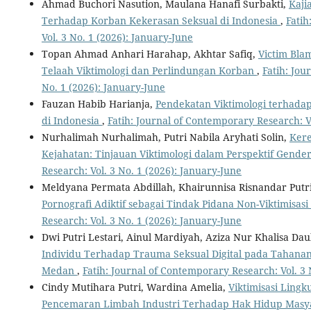
Ahmad Buchori Nasution, Maulana Hanafi Surbakti,
Kaji
Terhadap Korban Kekerasan Seksual di Indonesia
,
Fatih
Vol. 3 No. 1 (2026): January-June
Topan Ahmad Anhari Harahap, Akhtar Safiq,
Victim Bla
Telaah Viktimologi dan Perlindungan Korban
,
Fatih: Jou
No. 1 (2026): January-June
Fauzan Habib Harianja,
Pendekatan Viktimologi terhad
di Indonesia
,
Fatih: Journal of Contemporary Research: Vo
Nurhalimah Nurhalimah, Putri Nabila Aryhati Solin,
Ker
Kejahatan: Tinjauan Viktimologi dalam Perspektif Gende
Research: Vol. 3 No. 1 (2026): January-June
Meldyana Permata Abdillah, Khairunnisa Risnandar Putr
Pornografi Adiktif sebagai Tindak Pidana Non-Viktimisasi
Research: Vol. 3 No. 1 (2026): January-June
Dwi Putri Lestari, Ainul Mardiyah, Aziza Nur Khalisa Da
Individu Terhadap Trauma Seksual Digital pada Tahanan 
Medan
,
Fatih: Journal of Contemporary Research: Vol. 3 
Cindy Mutihara Putri, Wardina Amelia,
Viktimisasi Ling
Pencemaran Limbah Industri Terhadap Hak Hidup Masya