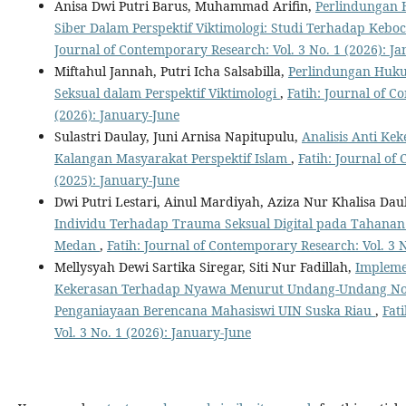
Anisa Dwi Putri Barus, Muhammad Arifin,
Perlindungan
Siber Dalam Perspektif Viktimologi: Studi Terhadap Kebo
Journal of Contemporary Research: Vol. 3 No. 1 (2026): J
Miftahul Jannah, Putri Icha Salsabilla,
Perlindungan Huk
Seksual dalam Perspektif Viktimologi
,
Fatih: Journal of C
(2026): January-June
Sulastri Daulay, Juni Arnisa Napitupulu,
Analisis Anti Ke
Kalangan Masyarakat Perspektif Islam
,
Fatih: Journal of
(2025): January-June
Dwi Putri Lestari, Ainul Mardiyah, Aziza Nur Khalisa Da
Individu Terhadap Trauma Seksual Digital pada Tahanan 
Medan
,
Fatih: Journal of Contemporary Research: Vol. 3 
Mellysyah Dewi Sartika Siregar, Siti Nur Fadillah,
Impleme
Kekerasan Terhadap Nyawa Menurut Undang-Undang No. 
Penganiayaan Berencana Mahasiswi UIN Suska Riau
,
Fat
Vol. 3 No. 1 (2026): January-June