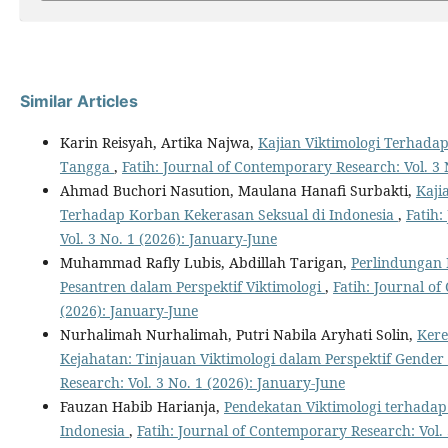
Similar Articles
Karin Reisyah, Artika Najwa,
Kajian Viktimologi Terhad
Tangga
,
Fatih: Journal of Contemporary Research: Vol. 3 
Ahmad Buchori Nasution, Maulana Hanafi Surbakti,
Kaji
Terhadap Korban Kekerasan Seksual di Indonesia
,
Fatih:
Vol. 3 No. 1 (2026): January-June
Muhammad Rafly Lubis, Abdillah Tarigan,
Perlindungan
Pesantren dalam Perspektif Viktimologi
,
Fatih: Journal of
(2026): January-June
Nurhalimah Nurhalimah, Putri Nabila Aryhati Solin,
Ker
Kejahatan: Tinjauan Viktimologi dalam Perspektif Gender
Research: Vol. 3 No. 1 (2026): January-June
Fauzan Habib Harianja,
Pendekatan Viktimologi terhada
Indonesia
,
Fatih: Journal of Contemporary Research: Vol. 