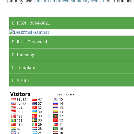
You may also
start an advanced similarity search
for this article
ISSN : 3064-3821
Reset Password
Indexing
Template
Visitor