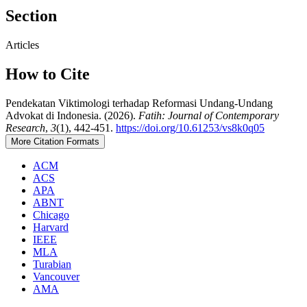
Section
Articles
How to Cite
Pendekatan Viktimologi terhadap Reformasi Undang-Undang
Advokat di Indonesia. (2026).
Fatih: Journal of Contemporary
Research
,
3
(1), 442-451.
https://doi.org/10.61253/vs8k0q05
More Citation Formats
ACM
ACS
APA
ABNT
Chicago
Harvard
IEEE
MLA
Turabian
Vancouver
AMA