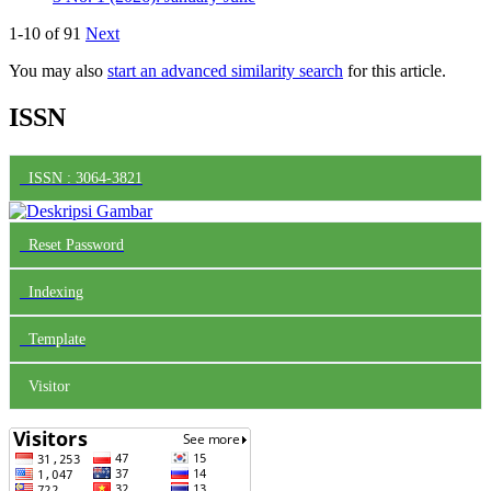
1-10 of 91
Next
You may also
start an advanced similarity search
for this article.
ISSN
ISSN : 3064-3821
Reset Password
Indexing
Template
Visitor