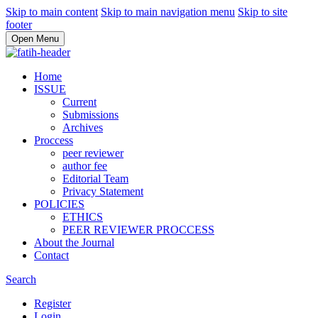
Skip to main content
Skip to main navigation menu
Skip to site
footer
Open Menu
Home
ISSUE
Current
Submissions
Archives
Proccess
peer reviewer
author fee
Editorial Team
Privacy Statement
POLICIES
ETHICS
PEER REVIEWER PROCCESS
About the Journal
Contact
Search
Register
Login