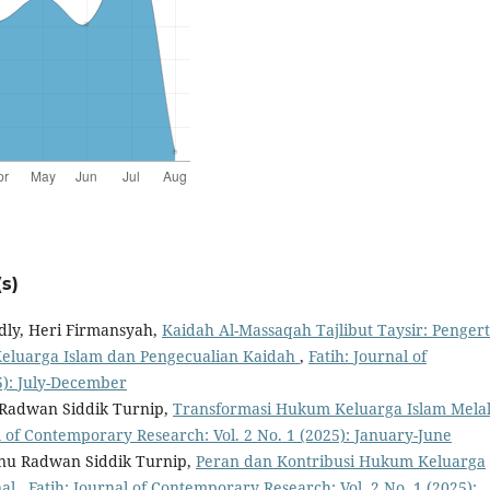
s)
ly, Heri Firmansyah,
Kaidah Al-Massaqah Tajlibut Taysir: Pengert
Keluarga Islam dan Pengecualian Kaidah
,
Fatih: Journal of
5): July-December
u Radwan Siddik Turnip,
Transformasi Hukum Keluarga Islam Melal
l of Contemporary Research: Vol. 2 No. 1 (2025): January-June
Ibnu Radwan Siddik Turnip,
Peran dan Kontribusi Hukum Keluarga
nal
,
Fatih: Journal of Contemporary Research: Vol. 2 No. 1 (2025):