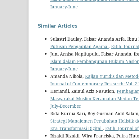
January-June
Similar Articles
Sulastri Daulay, Faisar Ananda Arfa, Ibn
Putusan Pengadilan Agama
,
Fatih: Journa
Juni Arnisa Napitupulu, Faisar Ananda, 
Islam dalam Pembangunan Hukum Nasio
January-June
Amanda Nikola,
Kajian Yuridis dan Meto
Journal of Contemporary Research: Vol. 2 
Heriandi, Zainul Aziz Nasution,
Pembagian
Masyarakat Muslim Kecamatan Medan 
July-December
Rida Kurnia Sari, Boy Gusman Aidil Salam
Strategi Manajemen Perubahan Holistik d
Era Transformasi Digital
,
Fatih: Journal 
Rizaldi Rizaldi, Wira Franciska, Putra Hu