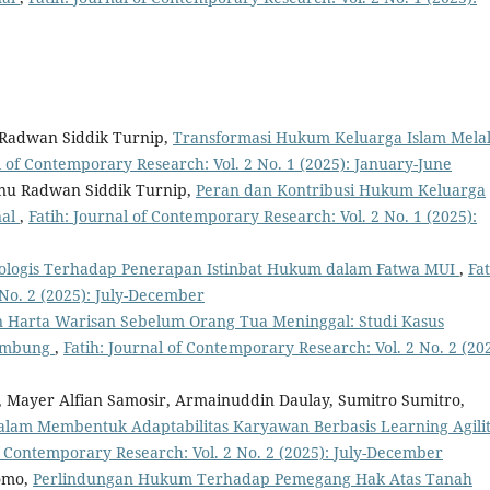
u Radwan Siddik Turnip,
Transformasi Hukum Keluarga Islam Melal
l of Contemporary Research: Vol. 2 No. 1 (2025): January-June
Ibnu Radwan Siddik Turnip,
Peran dan Kontribusi Hukum Keluarga
nal
,
Fatih: Journal of Contemporary Research: Vol. 2 No. 1 (2025):
dologis Terhadap Penerapan Istinbat Hukum dalam Fatwa MUI
,
Fat
No. 2 (2025): July-December
 Harta Warisan Sebelum Orang Tua Meninggal: Studi Kasus
Tembung
,
Fatih: Journal of Contemporary Research: Vol. 2 No. 2 (202
, Mayer Alfian Samosir, Armainuddin Daulay, Sumitro Sumitro,
alam Membentuk Adaptabilitas Karyawan Berbasis Learning Agilit
of Contemporary Research: Vol. 2 No. 2 (2025): July-December
tomo,
Perlindungan Hukum Terhadap Pemegang Hak Atas Tanah