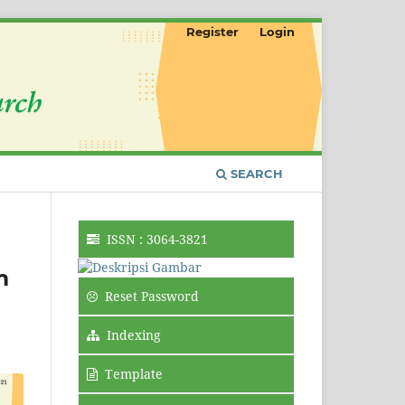
Register
Login
SEARCH
ISSN : 3064-3821
m
Reset Password
Indexing
Template