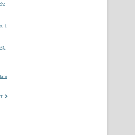
ch:
o. 1
6):
alam
T