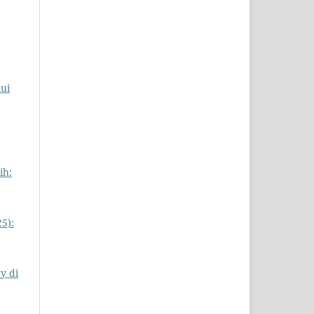
ui
ih:
5):
y di