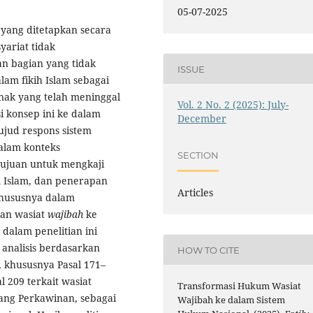
05-07-2025
yang ditetapkan secara
yariat tidak
n bagian yang tidak
ISSUE
am fikih Islam sebagai
 anak yang telah meninggal
Vol. 2 No. 2 (2025): July-
 konsep ini ke dalam
December
jud respons sistem
alam konteks
SECTION
rtujuan untuk mengkaji
Islam, dan penerapan
Articles
khususnya dalam
kan wasiat
wajibah
ke
dalam penelitian ini
analisis berdasarkan
HOW TO CITE
, khususnya Pasal 171–
 209 terkait wasiat
Transformasi Hukum Wasiat
ang Perkawinan, sebagai
Wajibah ke dalam Sistem