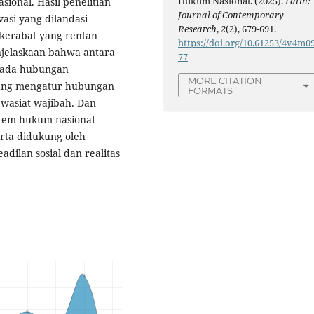
Hukum Nasional. (2025).
Fatih:
onal. Hasil penelitian
Journal of Contemporary
asi yang dilandasi
Research
,
2
(2), 679-691.
kerabat yang rentan
https://doi.org/10.61253/4v4m0
njelaskaan bahwa antara
77
k ada hubungan
MORE CITATION
yang mengatur hubungan
FORMATS
 wasiat wajibah. Dan
stem hukum nasional
serta didukung oleh
dilan sosial dan realitas