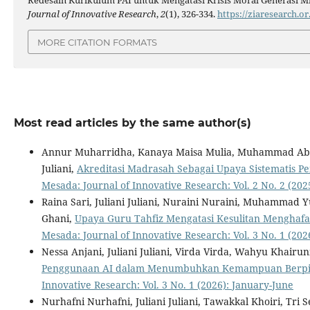
Redesain Kurikulum PAI untuk Mengatasi Krisis Moral Generasi Mil
Journal of Innovative Research
,
2
(1), 326-334.
https://ziaresearch.o
MORE CITATION FORMATS
Most read articles by the same author(s)
Annur Muharridha, Kanaya Maisa Mulia, Muhammad Abdi Fa
Juliani,
Akreditasi Madrasah Sebagai Upaya Sistematis P
Mesada: Journal of Innovative Research: Vol. 2 No. 2 (20
Raina Sari, Juliani Juliani, Nuraini Nuraini, Muhammad Y
Ghani,
Upaya Guru Tahfiz Mengatasi Kesulitan Menghafa
Mesada: Journal of Innovative Research: Vol. 3 No. 1 (202
Nessa Anjani, Juliani Juliani, Virda Virda, Wahyu Khairu
Penggunaan AI dalam Menumbuhkan Kemampuan Berpiki
Innovative Research: Vol. 3 No. 1 (2026): January-June
Nurhafni Nurhafni, Juliani Juliani, Tawakkal Khoiri, Tri