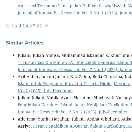
Apresiasi Terhadap Pencapaian Hafalan Siswa/Siswi di SM
Journal of Innovative Research: Vol. 3 No. 1 (2026): Janu
<<
<
2
3
4
5
6
7
8
>
>>
Similar Articles
Juliani, Juliah Annisa, Muhammad Iskandar Z, Khairunnis
Transformasi Kurikulum PAI: Mencetak Generasi Islami Be
Journal of Innovative Research: Vol. 2 No. 1 (2025): Januar
Arif Akbar, Juliani Juliani, Faiz Zahfa, Bella Charisma, In
Islam untuk Penguatan Karakter Peserta Didik
,
Mesada: J
No. 2 (2025): July-December
Juliani Juliani, Nabila Azura Nasution, Nurhayati Nurhay
Pendidikan Karakter Islami dalam Kebijakan Kurikulum 
Innovative Research: Vol. 2 No. 2 (2025): July-December
Ade Irma Yunita Harahap, Juliani, Astina Windiani, Ati
Azriya,
Peran Pendidikan Al-Qur’an dalam Kurikulum P