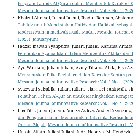
Program Tahfidz Al Quran dalam Membentuk Karakter S
Mesada: Journal of Innovative Research: Vol. 3 No. 1 (202
Khairul Ahmadi, Juliani Juliani, Ibadur Rahman, Shalahu
Tahfidz untuk Menciptakan Hafidz dan Hafidzah sebagai 
Modern Muhammadiyah Kuala Madu
,
Mesada: Journal o
(2026): January-June
Fadzar Irawan Syahputra, Juliani Juliani, Karisma Annis
Pendidikan Agama Islam dalam Membentuk Akhlak dan P
Mesada: Journal of Innovative Research: Vol. 3 No. 1 (202
Ayu Wardani, Juliani Juliani, Aviny Tiffania Ahda, Elsa A
Menanamkan Etika Berinternet dan Karakter Santun pa
Mesada: Journal of Innovative Research: Vol. 3 No. 1 (202
Syazwani Salsabila, Juliani Juliani, Tiara Tri Yuningsih, 
Pelatihan Tahsin Al-Qur’an untuk Meningkatkan Kompet
Mesada: Journal of Innovative Research: Vol. 3 No. 1 (202
Elia Fitri, Juliani Juliani, Annisa Auliya, Andre Fazarianto
dan Pengasuh dalam Menanamkan Nilai-nilai Kedisiplina
Qur’an Binjai
,
Mesada: Journal of Innovative Research: Vo
Husain Alfath, Juliani Juliani, Indri Natasya, M. Hendryk,