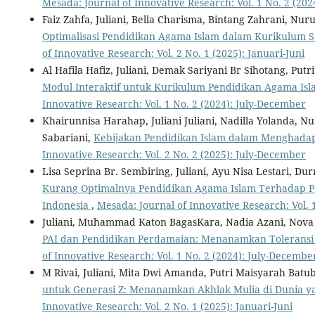
Mesada: Journal of Innovative Research: Vol. 1 No. 2 (20
Faiz Zahfa, Juliani, Bella Charisma, Bintang Zahrani, Nuru
Optimalisasi Pendidikan Agama Islam dalam Kurikulum S
of Innovative Research: Vol. 2 No. 1 (2025): Januari-Juni
Al Hafila Hafiz, Juliani, Demak Sariyani Br Sihotang, Putr
Modul Interaktif untuk Kurikulum Pendidikan Agama Isla
Innovative Research: Vol. 1 No. 2 (2024): July-December
Khairunnisa Harahap, Juliani Juliani, Nadilla Yolanda, N
Sabariani,
Kebijakan Pendidikan Islam dalam Menghadap
Innovative Research: Vol. 2 No. 2 (2025): July-December
Lisa Seprina Br. Sembiring, Juliani, Ayu Nisa Lestari, D
Kurang Optimalnya Pendidikan Agama Islam Terhadap P
Indonesia
,
Mesada: Journal of Innovative Research: Vol. 
Juliani, Muhammad Katon BagasKara, Nadia Azani, Nova 
PAI dan Pendidikan Perdamaian: Menanamkan Toleransi
of Innovative Research: Vol. 1 No. 2 (2024): July-Decembe
M Rivai, Juliani, Mita Dwi Amanda, Putri Maisyarah Batu
untuk Generasi Z: Menanamkan Akhlak Mulia di Dunia y
Innovative Research: Vol. 2 No. 1 (2025): Januari-Juni