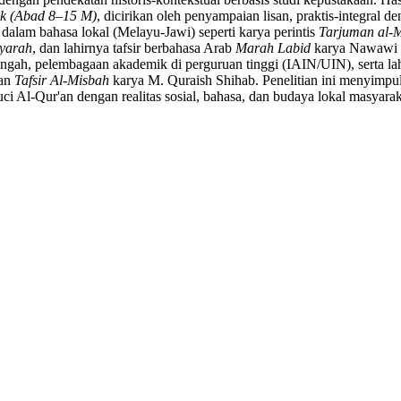
ik (Abad 8–15 M)
, dicirikan oleh penyampaian lisan, praktis-integral 
s dalam bahasa lokal (Melayu-Jawi) seperti karya perintis
Tarjuman al-M
syarah
, dan lahirnya tafsir berbahasa Arab
Marah Labid
karya Nawawi 
gah, pelembagaan akademik di perguruan tinggi (IAIN/UIN), serta lahi
dan
Tafsir Al-Misbah
karya M. Quraish Shihab. Penelitian ini menyimpulk
uci Al-Qur'an dengan realitas sosial, bahasa, dan budaya lokal masyara