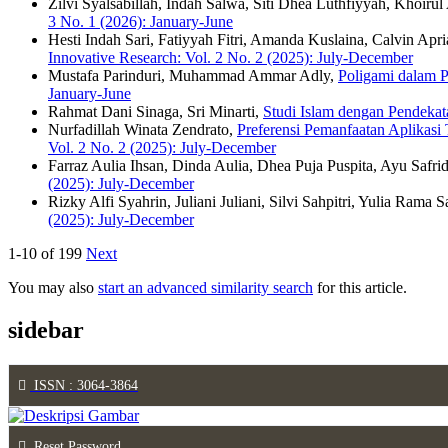
Zilvi Syalsabillah, Indah Salwa, Siti Dhea Luthfiyyah, Khoirul
3 No. 1 (2026): January-June
Hesti Indah Sari, Fatiyyah Fitri, Amanda Kuslaina, Calvin Apria
Innovative Research: Vol. 2 No. 2 (2025): July-December
Mustafa Parinduri, Muhammad Ammar Adly,
Poligami dalam 
January-June
Rahmat Dani Sinaga, Sri Minarti,
Studi Islam dengan Pendeka
Nurfadillah Winata Zendrato,
Preferensi Pemanfaatan Aplikasi 
Vol. 2 No. 2 (2025): July-December
Farraz Aulia Ihsan, Dinda Aulia, Dhea Puja Puspita, Ayu Safrida
(2025): July-December
Rizky Alfi Syahrin, Juliani Juliani, Silvi Sahpitri, Yulia Rama S
(2025): July-December
1-10 of 199
Next
You may also
start an advanced similarity search
for this article.
sidebar
ISSN : 3064-3864
Reset Password