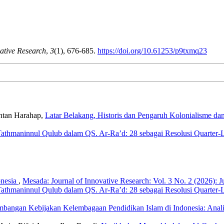
ative Research
,
3
(1), 676-685.
https://doi.org/10.61253/p9txmq23
Intan Harahap,
Latar Belakang, Historis dan Pengaruh Kolonialisme da
athmaninnul Qulub dalam QS. Ar-Ra’d: 28 sebagai Resolusi Quarter-L
onesia
,
Mesada: Journal of Innovative Research: Vol. 3 No. 2 (2026):
athmaninnul Qulub dalam QS. Ar-Ra’d: 28 sebagai Resolusi Quarter-L
bangan Kebijakan Kelembagaan Pendidikan Islam di Indonesia: Analis