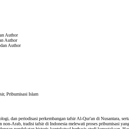
dan
Author
dan
Author
edan
Author
ir, Pribumisasi Islam
ologi, dan periodisasi perkembangan tafsir Al-Qur'an di Nusantara, sert
n-Arab, tradisi tafsir di Indonesia melewati proses pribumisasi yang
is dengan pendekatan historis-kontekstual berbasis studi kepustakaan. 