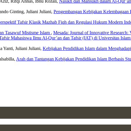
 Aziz, Rifqi Annas, Ibnu Rozali,
Nasikh dan Mansukh dalam Al-Qur’an:
ndo Ginting, Juliani Juliani,
Pengembangan Kebijakan Kelembagaan Pen
Perspektif Tafsir Klasik Mazhab Fiqh dan Regulasi Hukum Modern Ind
tan Tasawuf Mistisme Islam
,
Mesada: Journal of Innovative Research: 
Tafsir Mahasiswa Ilmu Al-Qur’an dan Tafsir (IAT) di Universitas Isla
 Yanti, Juliani Juliani,
Kebijakan Pendidikan Islam dalam Menghadap
alsabilla,
Arah dan Tantangan Kebijakan Pendidikan Islam Berbasis Stu