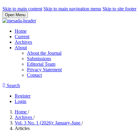
Skip to main content
Skip to main navigation menu
Skip to site footer
Open Menu
Home
Current
Archives
About
About the Journal
Submissions
Editorial Team
Privacy Statement
Contact
Search
Register
Login
Home
/
Archives
/
Vol. 3 No. 1 (2026): January-June
/
Articles