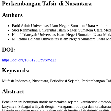
Perkembangan Tafsir di Nusantara
Authors
Farid Adnir
Universitas Islam Negeri Sumatera Utara
Author
Suci Rahmadina
Universitas Islam Negeri Sumatera Utara Me
Hanif Triansyah
Universitas Islam Negeri Sumatera Utara Me
M. Ridho Baihaki
Universitas Islam Negeri Sumatera Utara M
DOI:
https://doi.org/10.61253/p9txmq23
Keywords:
Mufasir Indonesia, Nusantara, Periodisasi Sejarah, Perkembangan Tafs
Abstract
Penelitian ini bertujuan untuk memetakan sejarah, karakteristik metod
karyanya. Sebagai wilayah dengan keragaman budaya dan kebahasaan no
Metode penelitian yang digunakan adalah kualitatif deskriptif-analit