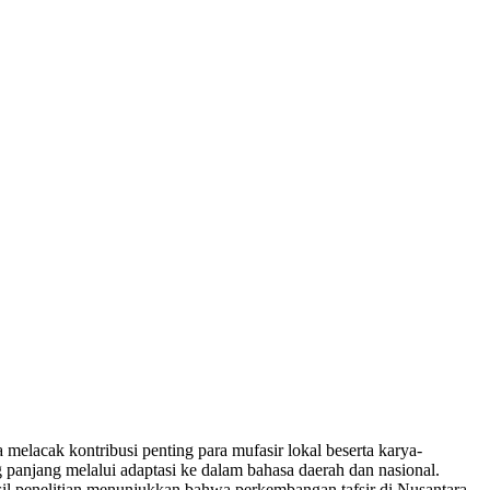
a melacak kontribusi penting para mufasir lokal beserta karya-
 panjang melalui adaptasi ke dalam bahasa daerah dan nasional.
Hasil penelitian menunjukkan bahwa perkembangan tafsir di Nusantara