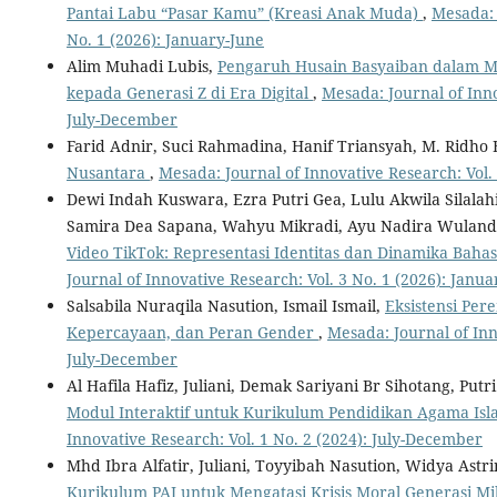
Pantai Labu “Pasar Kamu” (Kreasi Anak Muda)
,
Mesada: 
No. 1 (2026): January-June
Alim Muhadi Lubis,
Pengaruh Husain Basyaiban dalam Me
kepada Generasi Z di Era Digital
,
Mesada: Journal of Inno
July-December
Farid Adnir, Suci Rahmadina, Hanif Triansyah, M. Ridho 
Nusantara
,
Mesada: Journal of Innovative Research: Vol.
Dewi Indah Kuswara, Ezra Putri Gea, Lulu Akwila Silalah
Samira Dea Sapana, Wahyu Mikradi, Ayu Nadira Wuland
Video TikTok: Representasi Identitas dan Dinamika Bah
Journal of Innovative Research: Vol. 3 No. 1 (2026): Janu
Salsabila Nuraqila Nasution, Ismail Ismail,
Eksistensi Per
Kepercayaan, dan Peran Gender
,
Mesada: Journal of Inn
July-December
Al Hafila Hafiz, Juliani, Demak Sariyani Br Sihotang, Putr
Modul Interaktif untuk Kurikulum Pendidikan Agama Isla
Innovative Research: Vol. 1 No. 2 (2024): July-December
Mhd Ibra Alfatir, Juliani, Toyyibah Nasution, Widya Astr
Kurikulum PAI untuk Mengatasi Krisis Moral Generasi Mi