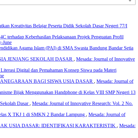
an Kreativitas Belajar Peserta Didik Sekolah Dasar Negeri 77/I
 4C terhadap Keberhasilan Pelaksanaan Projek Penguatan Profil
y-June
Pendidikan Agama Islam (PAI) di SMA Swasta Bandung Bandar Setia
SIA JENJANG SEKOLAH DASAR
,
Mesada: Journal of Innovative
n Literasi Digital dan Pemahaman Konsep Siswa pada Materi
ne
ANEGARAAN BAGI SISWA USIA DASAR
,
Mesada: Journal of
anisme Bijak Menggunakan Handphone di Kelas VIII SMP Negeri 13
 Sekolah Dasar
,
Mesada: Journal of Innovative Research: Vol. 2 No.
a Kelas X TKJ 1 di SMKN 2 Bandar Lampung
,
Mesada: Journal of
 USIA DASAR: IDENTIFIKASI KARAKTERISTIK
,
Mesada: