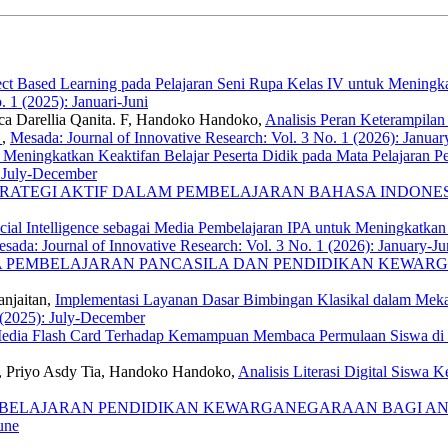
t Based Learning pada Pelajaran Seni Rupa Kelas IV untuk Meningkatk
. 1 (2025): Januari-Juni
yca Darellia Qanita. F, Handoko Handoko,
Analisis Peran Keterampilan
o
,
Mesada: Journal of Innovative Research: Vol. 3 No. 1 (2026): Januar
eningkatkan Keaktifan Belajar Peserta Didik pada Mata Pelajaran 
: July-December
RATEGI AKTIF DALAM PEMBELAJARAN BAHASA INDONE
cial Intelligence sebagai Media Pembelajaran IPA untuk Meningkatka
sada: Journal of Innovative Research: Vol. 3 No. 1 (2026): January-Ju
 PEMBELAJARAN PANCASILA DAN PENDIDIKAN KEWARG
njaitan,
Implementasi Layanan Dasar Bimbingan Klasikal dalam Mek
 (2025): July-December
edia Flash Card Terhadap Kemampuan Membaca Permulaan Siswa di
ri, Priyo Asdy Tia, Handoko Handoko,
Analisis Literasi Digital Sisw
BELAJARAN PENDIDIKAN KEWARGANEGARAAN BAGI ANAK
une