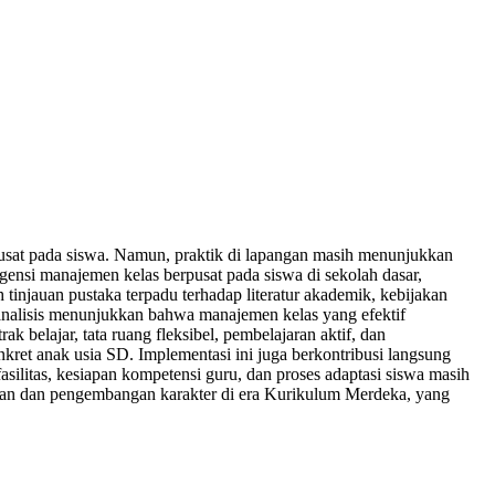
usat pada siswa. Namun, praktik di lapangan masih menunjukkan
rgensi manajemen kelas berpusat pada siswa di sekolah dasar,
tinjauan pustaka terpadu terhadap literatur akademik, kebijakan
analisis menunjukkan bahwa manajemen kelas yang efektif
ak belajar, tata ruang fleksibel, pembelajaran aktif, dan
nkret anak usia SD. Implementasi ini juga berkontribusi langsung
fasilitas, kesiapan kompetensi guru, dan proses adaptasi siswa masih
aran dan pengembangan karakter di era Kurikulum Merdeka, yang