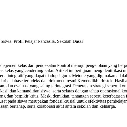
swa, Profil Pelajar Pancasila, Sekolah Dasar
ajemen kelas dari pendekatan kontrol menuju pengelolaan yang berp
tas kelas yang cenderung kaku. Artikel ini bertujuan mengidentifikasi u
rja integratif yang dapat diadopsi guru. Metode yang digunakan adalah 
dari database terindeks dan dokumen resmi Kemendikbudristek. Hasil 
 dan evaluasi yang saling terintegrasi. Penerapan strategi seperti kontr
asi, dan kemandirian siswa, serta selaras dengan tahap operasional ko
ng dan berpikir kritis. Meski demikian, tantangan seperti keterbatasan 
at pada siswa merupakan fondasi krusial untuk efektivitas pembelaj
an bertahap, serta kolaborasi aktif antara sekolah dan keluarga.