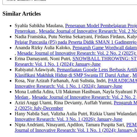
Similar Articles
Syahla Sabikha Maulana,
Penerapan Model Pembelajaran Projec
Penerokan
,
Mesada: Journal of Innovative Research: Vol. 2 No
Nadia Fransiska, Putu Nerina Sekaryani, Firdaus Firdaus, Kal
Pelajar Pancasila (P5) pada Peserta Didik SMAN 1 Gadingrej
Ananda Rizky Aulia Kaloko,
Pengaruh Game Wordwall dalam M
,
Mesada: Journal of Innovative Research: Vol. 2 No. 2 (2025)
Erina Damayanti, Noni Putri,
SNOWBALL THROWING: ST
Research: Vol. 1 No. 1 (2024): January-June
Rabiyatul Adawiyah,
Pemanfaatan Google Lens Berbasis Artifi
Klasifikasi Makhluk Hidup di SMP Swasta IT Darul Azhar
,
Me
Rosa, Nur Azizah Farhanah, Asti Sulistia, Indri,
PARADIGMA
Innovative Research: Vol. 1 No. 1 (2024): January-June
Mona Luthfia Adira, Uli Makmun Hasibuan, Nayla Syahrani Pa
Medan
,
Mesada: Journal of Innovative Research: Vol. 2 No. 2
Azizi Anggi Utami, Rina Devianty, Auffah Yumni,
Pengaruh M
2 (2025): July-December
Hany Nabila Sari, Valizha Aulia Putri, Rizkia Utami Wulanda
Innovative Research: Vol. 3 No. 1 (2026): January-June
Nipta Andriani, Ninayanti, Apdilon, Tamara Puspita Sari,
PEM
Journal of Innovative Research: Vol. 1 No. 1 (2024): January-J