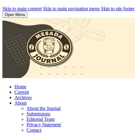
Skip to main content
Skip to main navigation menu
Skip to site footer
Open Menu
Home
Current
Archives
About
About the Journal
Submissions
Editorial Team
Privacy Statement
Contact