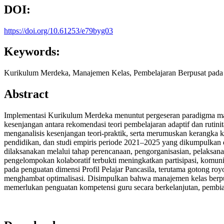
DOI:
https://doi.org/10.61253/e79byg03
Keywords:
Kurikulum Merdeka, Manajemen Kelas, Pembelajaran Berpusat pada Si
Abstract
Implementasi Kurikulum Merdeka menuntut pergeseran paradigma man
kesenjangan antara rekomendasi teori pembelajaran adaptif dan rutini
menganalisis kesenjangan teori-praktik, serta merumuskan kerangka ke
pendidikan, dan studi empiris periode 2021–2025 yang dikumpulkan 
dilaksanakan melalui tahap perencanaan, pengorganisasian, pelaksanaan,
pengelompokan kolaboratif terbukti meningkatkan partisipasi, komunik
pada penguatan dimensi Profil Pelajar Pancasila, terutama gotong royo
menghambat optimalisasi. Disimpulkan bahwa manajemen kelas berpus
memerlukan penguatan kompetensi guru secara berkelanjutan, pembiasa