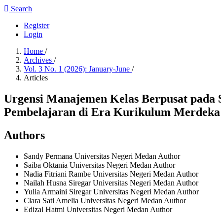
Search
Register
Login
Home
/
Archives
/
Vol. 3 No. 1 (2026): January-June
/
Articles
Urgensi Manajemen Kelas Berpusat pada Si
Pembelajaran di Era Kurikulum Merdeka
Authors
Sandy Permana
Universitas Negeri Medan
Author
Saiba Oktania
Universitas Negeri Medan
Author
Nadia Fitriani Rambe
Universitas Negeri Medan
Author
Nailah Husna Siregar
Universitas Negeri Medan
Author
Yulia Armaini Siregar
Universitas Negeri Medan
Author
Clara Sati Amelia
Universitas Negeri Medan
Author
Edizal Hatmi
Universitas Negeri Medan
Author