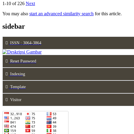
1-10 of 226
Next
You may also
start an advanced similarity search
for this article.
sidebar
ISSN : 3064-3864
Reset Password
Indexing
Template
Visitor