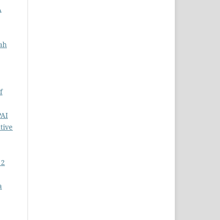
A
ah
f
PAI
tive
 2
a