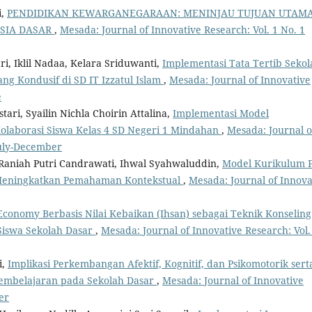
i,
PENDIDIKAN KEWARGANEGARAAN: MENINJAU TUJUAN UTAM
SIA DASAR
,
Mesada: Journal of Innovative Research: Vol. 1 No. 1
ari, Iklil Nadaa, Kelara Sriduwanti,
Implementasi Tata Tertib Sekol
g Kondusif di SD IT Izzatul Islam
,
Mesada: Journal of Innovative
e
tari, Syailin Nichla Choirin Attalina,
Implementasi Model
olaborasi Siswa Kelas 4 SD Negeri 1 Mindahan
,
Mesada: Journal o
 July-December
, Raniah Putri Candrawati, Ihwal Syahwaluddin,
Model Kurikulum 
 Meningkatkan Pemahaman Kontekstual
,
Mesada: Journal of Innova
Economy Berbasis Nilai Kebaikan (Ihsan) sebagai Teknik Konseling
Siswa Sekolah Dasar
,
Mesada: Journal of Innovative Research: Vol.
i,
Implikasi Perkembangan Afektif, Kognitif, dan Psikomotorik sert
 Pembelajaran pada Sekolah Dasar
,
Mesada: Journal of Innovative
er