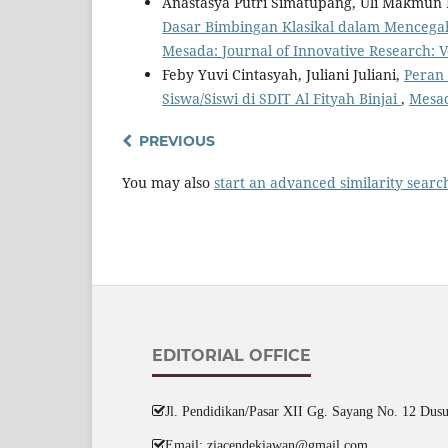
Anastasya Putri Simatupang, Uli Makmun H
Dasar Bimbingan Klasikal dalam Mencega
Mesada: Journal of Innovative Research: V
Feby Yuvi Cintasyah, Juliani Juliani,
Peran
Siswa/Siswi di SDIT Al Fityah Binjai
,
Mesad
PREVIOUS
You may also
start an advanced similarity searc
EDITORIAL OFFICE
Jl. Pendidikan/Pasar XII Gg. Sayang No. 12 Dusu
Email: ziacendekiawan@gmail.com