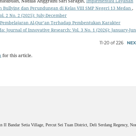
asibuan, Nadilla Anggraini Sari Saragih,
Implementasi Layanan
h Bullying dan Perundungan di Kelas VIII SMP Negeri 13 Medan
,
ol. 2 No. 2 (2025): July-December
 Pembelajaran Al-Qur’an Terhadap Pembentukan Karakter
a: Journal of Innovative Research: Vol. 3 No. 1 (2026): January-Ju
11-20 of 226
NEX
h
for this article.
n II Bandar Setia Village, Percut Sei Tuan District, Deli Serdang Regency, N