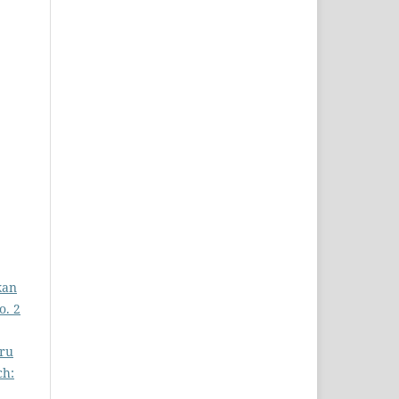
kan
o. 2
ru
ch: