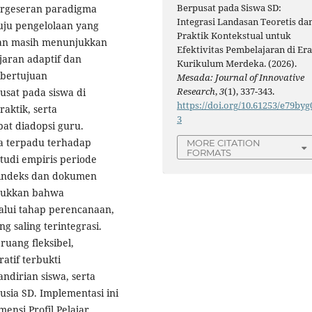
Berpusat pada Siswa SD:
rgeseran paradigma
Integrasi Landasan Teoretis da
uju pengelolaan yang
Praktik Kontekstual untuk
gan masih menunjukkan
Efektivitas Pembelajaran di Er
jaran adaptif dan
Kurikulum Merdeka. (2026).
i bertujuan
Mesada: Journal of Innovative
Research
,
3
(1), 337-343.
usat pada siswa di
https://doi.org/10.61253/e79byg
raktik, serta
3
at diadopsi guru.
a terpadu terhadap
MORE CITATION
FORMATS
studi empiris periode
rindeks dan dokumen
njukkan bahwa
alui tahap perencanaan,
g saling terintegrasi.
ruang fleksibel,
atif terbukti
ndirian siswa, serta
usia SD. Implementasi ini
ensi Profil Pelajar