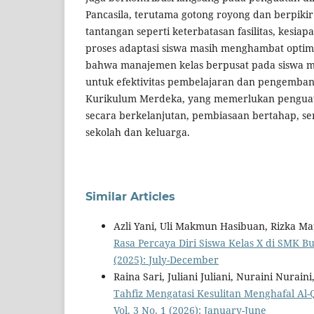
Pancasila, terutama gotong royong dan berpikir 
tantangan seperti keterbatasan fasilitas, kesia
proses adaptasi siswa masih menghambat optima
bahwa manajemen kelas berpusat pada siswa m
untuk efektivitas pembelajaran dan pengemban
Kurikulum Merdeka, yang memerlukan pengua
secara berkelanjutan, pembiasaan bertahap, ser
sekolah dan keluarga.
Similar Articles
Azli Yani, Uli Makmun Hasibuan, Rizka Ma
Rasa Percaya Diri Siswa Kelas X di SMK 
(2025): July-December
Raina Sari, Juliani Juliani, Nuraini Nura
Tahfiz Mengatasi Kesulitan Menghafal Al
Vol. 3 No. 1 (2026): January-June