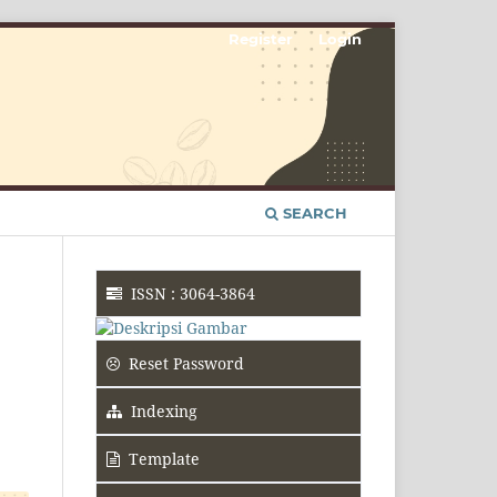
Register
Login
SEARCH
ISSN : 3064-3864
Reset Password
Indexing
Template