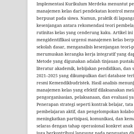
Implementasi Kurikulum Merdeka menuntut pe
manajemen kelas dari pendekatan kontrol men
berpusat pada siswa. Namun, praktik di lapan
kesenjangan antara rekomendasi teori pembela
rutinitas kelas yang cenderung kaku. Artikel in
mengidentifikasi urgensi manajemen kelas berp
sekolah dasar, menganalisis kesenjangan teori-p
merumuskan kerangka kerja integratif yang dap
Metode yang digunakan adalah tinjauan pustak
literatur akademik, kebijakan pendidikan, dan 
2021–2025 yang dikumpulkan dari database te
resmi Kemendikbudristek. Hasil analisis menu
manajemen kelas yang efektif dilaksanakan mel
pengorganisasian, pelaksanaan, dan evaluasi yan
Penerapan strategi seperti kontrak belajar, tata 
pembelajaran aktif, dan pengelompokan kolabor
meningkatkan partisipasi, komunikasi, dan kema
selaras dengan tahap operasional konkret anak 
juga berkontribusi langsung pada penguatan dim