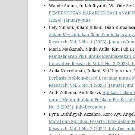
Waode Sulina, Indah Riyanti, Wa Ode Serl
PEMBENTUKAN KARAKTER BAGI ANAK U
(2024): January-June
Lely Yuliani, Juliani Juliani, Diah Kumalas
dalam Menciptakan Iklim Pembelajaran yan
Research: Vol. 3 No. 1 (2026): January-Jun
Maria Maskanah, Ninda Aulia, Rini Fuji Les
Pembelajaran PjBL untuk Meningkatkan K
Innovative Research: Vol. 2 No. 2 (2025):
Aulia Nurrohmah, Juliani, Siti Ully Azhar
Berbasis Problem-Based Learning untuk
Research: Vol. 2 No. 1 (2025): Januari-Juni
Andi Zulfiana, Andi Resvi,
Aplikasi Token 
untuk Menumbuhkan Perilaku Pro-Sosial 
No. 2 (2025): July-December
Lyna Luthfiyyah Azzahra, Roro Ayu Angel
Moral dan Spiritual Peserta Didik dalam
Research: Vol. 1 No. 2 (2024): July-Decemb