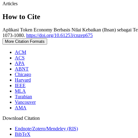
Articles
How to Cite
Aplikasi Token Economy Berbasis Nilai Kebaikan (Ihsan) sebagai T
1073-1080.
https://doi.org/10.61253/cnzep675
More Citation Formats
ACM
ACS
APA
ABNT
Chicago
Harvard
IEEE
MLA
Turabian
Vancouver
AMA
Download Citation
Endnote/Zotero/Mendeley (RIS)
BibTeX