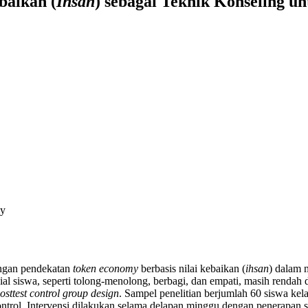
baikan (
Ihsan
) sebagai Teknik Konseling 
my
dengan pendekatan
token economy
berbasis nilai kebaikan (
ihsan
) dalam 
sial siswa, seperti tolong-menolong, berbagi, dan empati, masih renda
posttest control group design
. Sampel penelitian berjumlah 60 siswa k
trol. Intervensi dilakukan selama delapan minggu dengan penerapan 