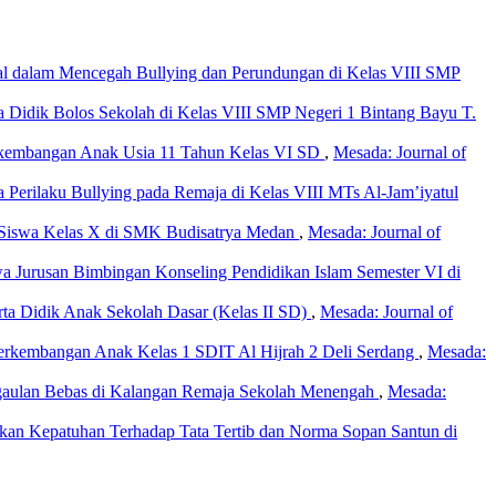
al dalam Mencegah Bullying dan Perundungan di Kelas VIII SMP
Didik Bolos Sekolah di Kelas VIII SMP Negeri 1 Bintang Bayu T.
erkembangan Anak Usia 11 Tahun Kelas VI SD
,
Mesada: Journal of
Perilaku Bullying pada Remaja di Kelas VIII MTs Al-Jam’iyatul
i Siswa Kelas X di SMK Budisatrya Medan
,
Mesada: Journal of
a Jurusan Bimbingan Konseling Pendidikan Islam Semester VI di
ta Didik Anak Sekolah Dasar (Kelas II SD)
,
Mesada: Journal of
 Perkembangan Anak Kelas 1 SDIT Al Hijrah 2 Deli Serdang
,
Mesada:
gaulan Bebas di Kalangan Remaja Sekolah Menengah
,
Mesada:
an Kepatuhan Terhadap Tata Tertib dan Norma Sopan Santun di