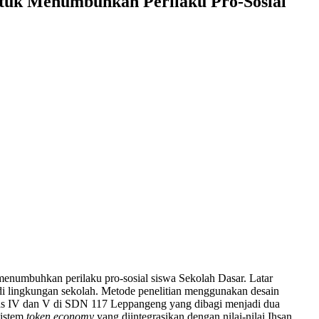
untuk Menumbuhkan Perilaku Pro-Sosial
menumbuhkan perilaku pro-sosial siswa Sekolah Dasar. Latar
h di lingkungan sekolah. Metode penelitian menggunakan desain
elas IV dan V di SDN 117 Leppangeng yang dibagi menjadi dua
sistem
token economy
yang diintegrasikan dengan nilai-nilai Ihsan