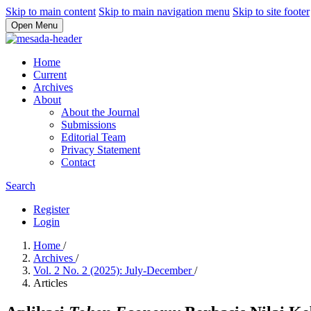
Skip to main content
Skip to main navigation menu
Skip to site footer
Open Menu
Home
Current
Archives
About
About the Journal
Submissions
Editorial Team
Privacy Statement
Contact
Search
Register
Login
Home
/
Archives
/
Vol. 2 No. 2 (2025): July-December
/
Articles