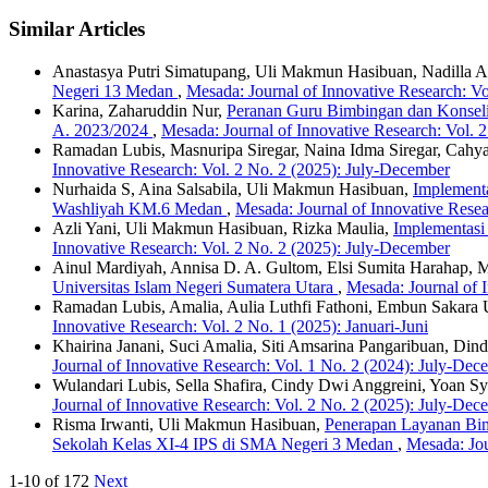
Similar Articles
Anastasya Putri Simatupang, Uli Makmun Hasibuan, Nadilla An
Negeri 13 Medan
,
Mesada: Journal of Innovative Research: V
Karina, Zaharuddin Nur,
Peranan Guru Bimbingan dan Konseli
A. 2023/2024
,
Mesada: Journal of Innovative Research: Vol. 2
Ramadan Lubis, Masnuripa Siregar, Naina Idma Siregar, Cahya
Innovative Research: Vol. 2 No. 2 (2025): July-December
Nurhaida S, Aina Salsabila, Uli Makmun Hasibuan,
Implementa
Washliyah KM.6 Medan
,
Mesada: Journal of Innovative Resea
Azli Yani, Uli Makmun Hasibuan, Rizka Maulia,
Implementasi
Innovative Research: Vol. 2 No. 2 (2025): July-December
Ainul Mardiyah, Annisa D. A. Gultom, Elsi Sumita Harahap, 
Universitas Islam Negeri Sumatera Utara
,
Mesada: Journal of I
Ramadan Lubis, Amalia, Aulia Luthfi Fathoni, Embun Sakara
Innovative Research: Vol. 2 No. 1 (2025): Januari-Juni
Khairina Janani, Suci Amalia, Siti Amsarina Pangaribuan, Di
Journal of Innovative Research: Vol. 1 No. 2 (2024): July-Dec
Wulandari Lubis, Sella Shafira, Cindy Dwi Anggreini, Yoan Sy
Journal of Innovative Research: Vol. 2 No. 2 (2025): July-Dec
Risma Irwanti, Uli Makmun Hasibuan,
Penerapan Layanan Bim
Sekolah Kelas XI-4 IPS di SMA Negeri 3 Medan
,
Mesada: Jou
1-10 of 172
Next