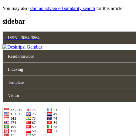
You may also
start an advanced similarity search
for this article.
sidebar
ISSN : 3064-3864
Reset Password
Indexing
Template
Visitor