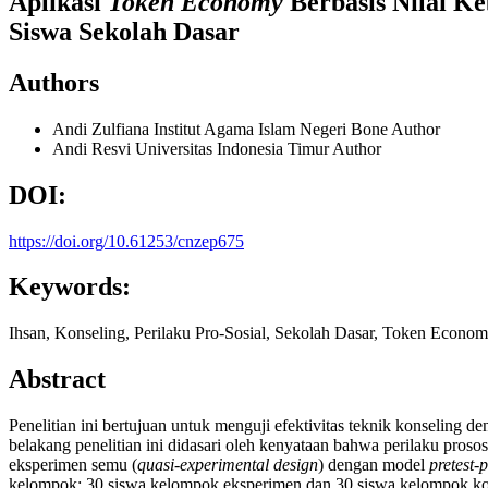
Aplikasi
Token Economy
Berbasis Nilai Ke
Siswa Sekolah Dasar
Authors
Andi Zulfiana
Institut Agama Islam Negeri Bone
Author
Andi Resvi
Universitas Indonesia Timur
Author
DOI:
https://doi.org/10.61253/cnzep675
Keywords:
Ihsan, Konseling, Perilaku Pro-Sosial, Sekolah Dasar, Token Econo
Abstract
Penelitian ini bertujuan untuk menguji efektivitas teknik konseling 
belakang penelitian ini didasari oleh kenyataan bahwa perilaku proso
eksperimen semu (
quasi-experimental design
) dengan model
pretest-
kelompok: 30 siswa kelompok eksperimen dan 30 siswa kelompok kon