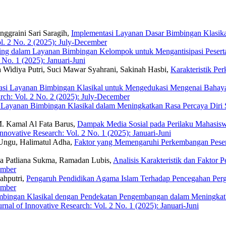
ggraini Sari Saragih,
Implementasi Layanan Dasar Bimbingan Klasik
ol. 2 No. 2 (2025): July-December
ng dalam Layanan Bimbingan Kelompok untuk Mengantisipasi Peserta 
 No. 1 (2025): Januari-Juni
 Widiya Putri, Suci Mawar Syahrani, Sakinah Hasbi,
Karakteristik P
si Layanan Bimbingan Klasikal untuk Mengedukasi Mengenai Bahaya 
rch: Vol. 2 No. 2 (2025): July-December
 Layanan Bimbingan Klasikal dalam Meningkatkan Rasa Percaya Dir
M. Kamal Al Fata Barus,
Dampak Media Sosial pada Perilaku Mahasisw
nnovative Research: Vol. 2 No. 1 (2025): Januari-Juni
 Ungu, Halimatul Adha,
Faktor yang Memengaruhi Perkembangan Peser
nda Patliana Sukma, Ramadan Lubis,
Analisis Karakteristik dan Faktor
ember
ahputri,
Pengaruh Pendidikan Agama Islam Terhadap Pencegahan Per
ember
bingan Klasikal dengan Pendekatan Pengembangan dalam Meningkatk
rnal of Innovative Research: Vol. 2 No. 1 (2025): Januari-Juni