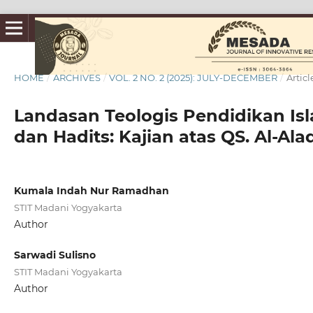
HOME
/
ARCHIVES
/
VOL. 2 NO. 2 (2025): JULY-DECEMBER
/
Articl
Landasan Teologis Pendidikan Is
dan Hadits: Kajian atas QS. Al-Alaq 
Kumala Indah Nur Ramadhan
STIT Madani Yogyakarta
Author
Sarwadi Sulisno
STIT Madani Yogyakarta
Author