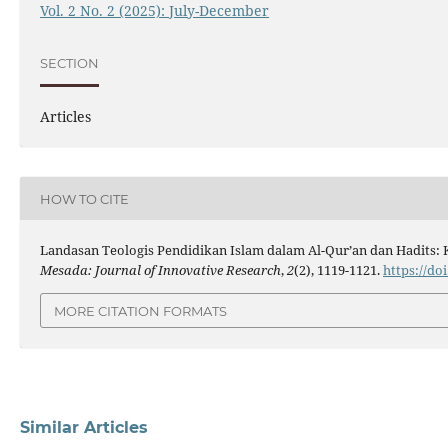
Vol. 2 No. 2 (2025): July-December
SECTION
Articles
HOW TO CITE
Landasan Teologis Pendidikan Islam dalam Al-Qur’an dan Hadits: Kaj
Mesada: Journal of Innovative Research
,
2
(2), 1119-1121.
https://do
MORE CITATION FORMATS
Similar Articles