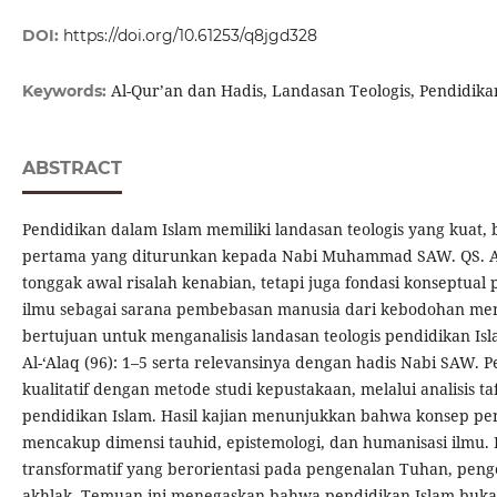
DOI:
https://doi.org/10.61253/q8jgd328
Al-Qur’an dan Hadis, Landasan Teologis, Pendidika
Keywords:
ABSTRACT
Pendidikan dalam Islam memiliki landasan teologis yang kuat
pertama yang diturunkan kepada Nabi Muhammad SAW. QS. Al-‘
tonggak awal risalah kenabian, tetapi juga fondasi konseptu
ilmu sebagai sarana pembebasan manusia dari kebodohan menuj
bertujuan untuk menganalisis landasan teologis pendidikan I
Al-‘Alaq (96): 1–5 serta relevansinya dengan hadis Nabi SAW.
kualitatif dengan metode studi kepustakaan, melalui analisis tafs
pendidikan Islam. Hasil kajian menunjukkan bahwa konsep pen
mencakup dimensi tauhid, epistemologi, dan humanisasi ilmu.
transformatif yang berorientasi pada pengenalan Tuhan, pe
akhlak. Temuan ini menegaskan bahwa pendidikan Islam buka