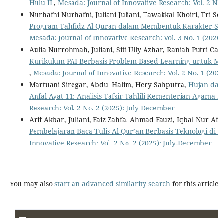
Hulu II
,
Mesada: Journal of Innovative Research: Vol. 2 N
Nurhafni Nurhafni, Juliani Juliani, Tawakkal Khoiri, Tri
Program Tahfidz Al Quran dalam Membentuk Karakter S
Mesada: Journal of Innovative Research: Vol. 3 No. 1 (202
Aulia Nurrohmah, Juliani, Siti Ully Azhar, Raniah Putri
Kurikulum PAI Berbasis Problem-Based Learning untuk
,
Mesada: Journal of Innovative Research: Vol. 2 No. 1 (20
Martuani Siregar, Abdul Halim, Hery Sahputra,
Hujan da
Anfal Ayat 11: Analisis Tafsir Tahlili Kementerian Agama
Research: Vol. 2 No. 2 (2025): July-December
Arif Akbar, Juliani, Faiz Zahfa, Ahmad Fauzi, Iqbal Nur A
Pembelajaran Baca Tulis Al-Qur’an Berbasis Teknologi d
Innovative Research: Vol. 2 No. 2 (2025): July-December
You may also
start an advanced similarity search
for this article