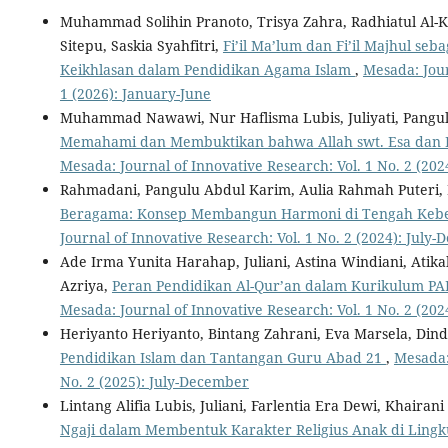
Muhammad Solihin Pranoto, Trisya Zahra, Radhiatul Al-K
Sitepu, Saskia Syahfitri,
Fi’il Ma’lum dan Fi’il Majhul seba
Keikhlasan dalam Pendidikan Agama Islam
,
Mesada: Jour
1 (2026): January-June
Muhammad Nawawi, Nur Haflisma Lubis, Juliyati, Pangul
Memahami dan Membuktikan bahwa Allah swt. Esa dan K
Mesada: Journal of Innovative Research: Vol. 1 No. 2 (20
Rahmadani, Pangulu Abdul Karim, Aulia Rahmah Puteri,
Beragama: Konsep Membangun Harmoni di Tengah Keb
Journal of Innovative Research: Vol. 1 No. 2 (2024): July
Ade Irma Yunita Harahap, Juliani, Astina Windiani, Ati
Azriya,
Peran Pendidikan Al-Qur’an dalam Kurikulum P
Mesada: Journal of Innovative Research: Vol. 1 No. 2 (20
Heriyanto Heriyanto, Bintang Zahrani, Eva Marsela, Dinda 
Pendidikan Islam dan Tantangan Guru Abad 21
,
Mesada:
No. 2 (2025): July-December
Lintang Alifia Lubis, Juliani, Farlentia Era Dewi, Khairani
Ngaji dalam Membentuk Karakter Religius Anak di Ling