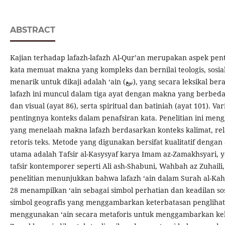
ABSTRACT
Kajian terhadap lafazh-lafazh Al-Qur’an merupakan aspek penti
kata memuat makna yang kompleks dan bernilai teologis, sosial, 
menarik untuk dikaji adalah ‘ain (نيع), yang secara leksikal berarti “mata”. Dalam Surah al-Kahfi,
lafazh ini muncul dalam tiga ayat dengan makna yang berbeda: s
dan visual (ayat 86), serta spiritual dan batiniah (ayat 101). 
pentingnya konteks dalam penafsiran kata. Penelitian ini men
yang menelaah makna lafazh berdasarkan konteks kalimat, rela
retoris teks. Metode yang digunakan bersifat kualitatif dengan
utama adalah Tafsir al-Kasysyaf karya Imam az-Zamakhsyari,
tafsir kontemporer seperti Ali ash-Shabuni, Wahbah az Zuhaili,
penelitian menunjukkan bahwa lafazh ‘ain dalam Surah al-Ka
28 menampilkan ‘ain sebagai simbol perhatian dan keadilan sos
simbol geografis yang menggambarkan keterbatasan penglihat
menggunakan ‘ain secara metaforis untuk menggambarkan kebut