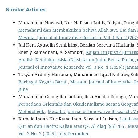
Similar Articles
Muhammad Nawawi, Nur Haflisma Lubis, Juliyati, Pangul
Memahami dan Membuktikan bahwa Allah swt. Esa dan K
Mesada: Journal of Innovative Research: Vol. 1 No. 2 (20
Jail Keni Aguselin Sembiring, Berlian Serevina Harianja, 
Sherly Ramadhani, A. Samhudi,
Kajian Linguistik Jurnal
Analisis KetidakpresisianDiksi dalam Judul Berita Daring 
Journal of Innovative Research: Vol. 3 No. 1 (2026): Janu
Tasyah Ardany Hasibuan, Muhammad Iqbal Nabawi, Suli
Berbagai Negara Barat
,
Mesada: Journal of Innovative Re
June
Muhammad Gilang Ramadhan, Rika Amalia Ritonga, Muham
Perbedaan Orientalis dan Oksidentalisme Secara Geografis
Metodologik
,
Mesada: Journal of Innovative Research: Vol
Kumala Indah Nur Ramadhan, Sarwadi Sulisno,
Landasan
Qur’an dan Hadits: Kajian atas QS. Al-Alaq [96]: 1-5
,
Mesa
Vol. 2 No. 2 (2025): July-December