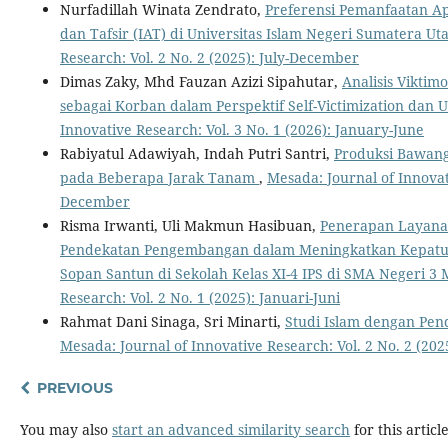
Nurfadillah Winata Zendrato,
Preferensi Pemanfaatan Ap
dan Tafsir (IAT) di Universitas Islam Negeri Sumatera Ut
Research: Vol. 2 No. 2 (2025): July-December
Dimas Zaky, Mhd Fauzan Azizi Sipahutar,
Analisis Viktim
sebagai Korban dalam Perspektif Self-Victimization dan 
Innovative Research: Vol. 3 No. 1 (2026): January-June
Rabiyatul Adawiyah, Indah Putri Santri,
Produksi Bawan
pada Beberapa Jarak Tanam
,
Mesada: Journal of Innovati
December
Risma Irwanti, Uli Makmun Hasibuan,
Penerapan Layana
Pendekatan Pengembangan dalam Meningkatkan Kepatu
Sopan Santun di Sekolah Kelas XI-4 IPS di SMA Negeri 
Research: Vol. 2 No. 1 (2025): Januari-Juni
Rahmat Dani Sinaga, Sri Minarti,
Studi Islam dengan Pen
Mesada: Journal of Innovative Research: Vol. 2 No. 2 (20
PREVIOUS
You may also
start an advanced similarity search
for this article