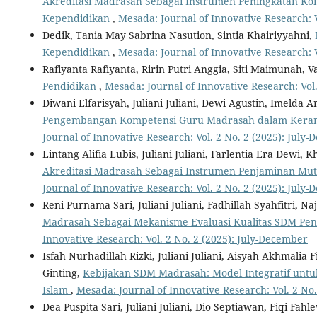
Akreditasi Madrasah Sebagai Instrumen Peningkatan K
Kependidikan
,
Mesada: Journal of Innovative Research: V
Dedik, Tania May Sabrina Nasution, Sintia Khairiyyahni,
Kependidikan
,
Mesada: Journal of Innovative Research: Vo
Rafiyanta Rafiyanta, Ririn Putri Anggia, Siti Maimunah, V
Pendidikan
,
Mesada: Journal of Innovative Research: Vol.
Diwani Elfarisyah, Juliani Juliani, Dewi Agustin, Imelda Ar
Pengembangan Kompetensi Guru Madrasah dalam Keran
Journal of Innovative Research: Vol. 2 No. 2 (2025): July
Lintang Alifia Lubis, Juliani Juliani, Farlentia Era Dewi, K
Akreditasi Madrasah Sebagai Instrumen Penjaminan Mu
Journal of Innovative Research: Vol. 2 No. 2 (2025): July
Reni Purnama Sari, Juliani Juliani, Fadhillah Syahfitri, N
Madrasah Sebagai Mekanisme Evaluasi Kualitas SDM Pen
Innovative Research: Vol. 2 No. 2 (2025): July-December
Isfah Nurhadillah Rizki, Juliani Juliani, Aisyah Akhmalia 
Ginting,
Kebijakan SDM Madrasah: Model Integratif untu
Islam
,
Mesada: Journal of Innovative Research: Vol. 2 No
Dea Puspita Sari, Juliani Juliani, Dio Septiawan, Fiqi Fahl