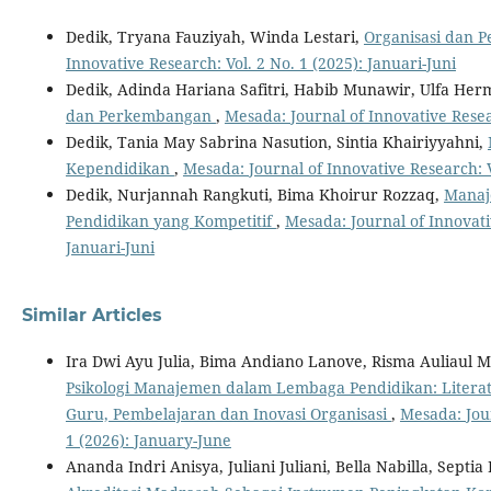
Dedik, Tryana Fauziyah, Winda Lestari,
Organisasi dan P
Innovative Research: Vol. 2 No. 1 (2025): Januari-Juni
Dedik, Adinda Hariana Safitri, Habib Munawir, Ulfa Her
dan Perkembangan
,
Mesada: Journal of Innovative Resear
Dedik, Tania May Sabrina Nasution, Sintia Khairiyyahni,
Kependidikan
,
Mesada: Journal of Innovative Research: Vo
Dedik, Nurjannah Rangkuti, Bima Khoirur Rozzaq,
Manaj
Pendidikan yang Kompetitif
,
Mesada: Journal of Innovativ
Januari-Juni
Similar Articles
Ira Dwi Ayu Julia, Bima Andiano Lanove, Risma Auliaul 
Psikologi Manajemen dalam Lembaga Pendidikan: Literatu
Guru, Pembelajaran dan Inovasi Organisasi
,
Mesada: Jour
1 (2026): January-June
Ananda Indri Anisya, Juliani Juliani, Bella Nabilla, Septia P