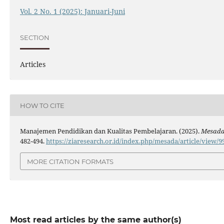
Vol. 2 No. 1 (2025): Januari-Juni
SECTION
Articles
HOW TO CITE
Manajemen Pendidikan dan Kualitas Pembelajaran. (2025).
Mesada:
482-494.
https://ziaresearch.or.id/index.php/mesada/article/view/9
MORE CITATION FORMATS
Most read articles by the same author(s)