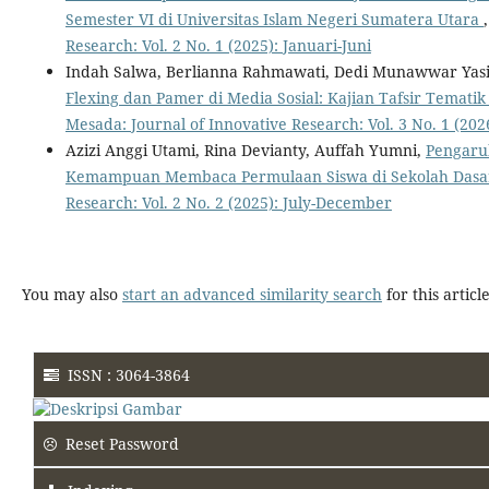
Semester VI di Universitas Islam Negeri Sumatera Utara
Research: Vol. 2 No. 1 (2025): Januari-Juni
Indah Salwa, Berlianna Rahmawati, Dedi Munawwar Yasi
Flexing dan Pamer di Media Sosial: Kajian Tafsir Temati
Mesada: Journal of Innovative Research: Vol. 3 No. 1 (202
Azizi Anggi Utami, Rina Devianty, Auffah Yumni,
Pengaru
Kemampuan Membaca Permulaan Siswa di Sekolah Das
Research: Vol. 2 No. 2 (2025): July-December
You may also
start an advanced similarity search
for this article
ISSN : 3064-3864
Reset Password