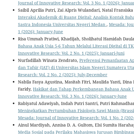
Journal of Innovative Research: Vol. 3 No. 1 (2026): Janu
Saibil Aprilia Putri, Zai Alpris Wulandari, Natal Fransi
Interaksi Akademik di Ruang Digital: Analisis Kontak 
Sastra Indonesia Universitas Negeri Medan
,
Mesada: Jour
1 (2026): January-June
Risa Ummah Pratiwi, Khadijah, Sholihatul Hamidah Daul
Bahasa Anak Usia 5-6 Tahun Melalui Literasi Digital di 
Innovative Research: Vol. 2 No. 1 (2025): Januari-Juni
Nurfadillah Winata Zendrato,
Preferensi Pemanfaatan Ap
dan Tafsir (IAT) di Universitas Islam Negeri Sumatera Ut
Research: Vol. 2 No. 2 (2025): July-December
Nabila Fasya Agustina, Masitah Fitri, Maulida Yanti, Dina
Faridy,
Hakikat dan Tahap Perkembangan Bahasa Anak U
Innovative Research: Vol. 3 No. 1 (2026): January-June
Rabiyatul Adawiyah, Indah Putri Santri, Putri Rahmadha
Meningkatkan Pertumbuhan Fisiologis Sawi Manis (Brassi
Mesada: Journal of Innovative Research: Vol. 1 No. 2 (20
Ainul Mardiyah, Annisa D. A. Gultom, Elsi Sumita Haraha
Media Sosial pada Perilaku Mahasiswa Jurusan Bimbinga