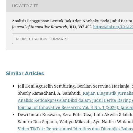
HOW TO CITE
Analisis Penggunaan Bentuk Baku dan Nonbaku pada Judul Berita D
Journal of Innovative Research
,
3
(1), 397-405.
https://doi.org/10.61
MORE CITATION FORMATS
Similar Articles
Jail Keni Aguselin Sembiring, Berlian Serevina Harianja, 
Sherly Ramadhani, A. Samhudi,
Kajian Linguistik Jurnal
Analisis KetidakpresisianDiksi dalam Judul Berita Daring 
Journal of Innovative Research: Vol. 3 No. 1 (2026): Janu
Dewi Indah Kuswara, Ezra Putri Gea, Lulu Akwila Silalah
Samira Dea Sapana, Wahyu Mikradi, Ayu Nadira Wuland
Video TikTok: Representasi Identitas dan Dinamika Bah