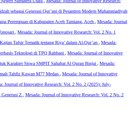
m Negeri Sumatera Utara
,
Mesada: Journal of Innovative Research:
fidzah sebagai Generasi Qur’ani di Pesantren Modern Muhammadiyah
lama Perempuan di Kabupaten Aceh Tamiang, Aceh
,
Mesada: Journal
Wonosari
,
Mesada: Journal of Innovative Research: Vol. 2 No. 1
 Kajian Tafsir Tematik tentang Riya’ dalam Al-Qur’an
,
Mesada:
Berbasis Teknologi di TPQ Rabbani
,
Mesada: Journal of Innovative
tuk Karakter Siswa SMPIT Sahabat Al Quran Binjai
,
Mesada:
Rumah Tahfiz Kawan M77 Medan
,
Mesada: Journal of Innovative
: Journal of Innovative Research: Vol. 2 No. 2 (2025): July-
i Generasi Z
,
Mesada: Journal of Innovative Research: Vol. 2 No. 2