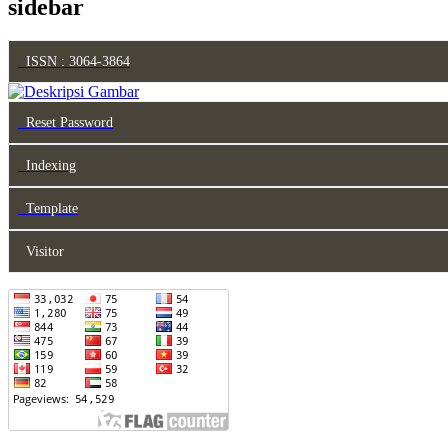
sidebar
ISSN : 3064-3864
Reset Password
Indexing
Template
Visitor