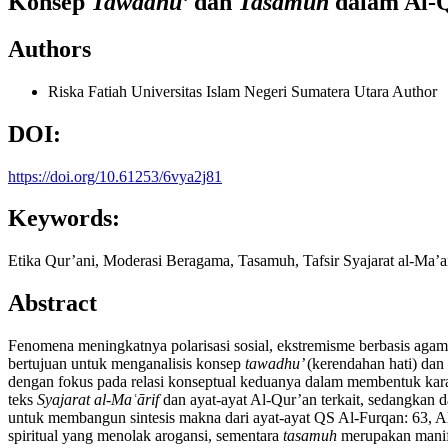
Konsep
Tawadhu’
dan
Tasamuh
dalam Al-Q
Authors
Riska Fatiah
Universitas Islam Negeri Sumatera Utara
Author
DOI:
https://doi.org/10.61253/6vya2j81
Keywords:
Etika Qur’ani, Moderasi Beragama, Tasamuh, Tafsir Syajarat al-Ma’a
Abstract
Fenomena meningkatnya polarisasi sosial, ekstremisme berbasis agama, 
bertujuan untuk menganalisis konsep
tawadhu’
(kerendahan hati) dan
dengan fokus pada relasi konseptual keduanya dalam membentuk karakt
teks
Syajarat al-Maʿārif
dan ayat-ayat Al-Qur’an terkait, sedangkan dat
untuk membangun sintesis makna dari ayat-ayat QS Al-Furqan: 63, A
spiritual yang menolak arogansi, sementara
tasamuh
merupakan manif