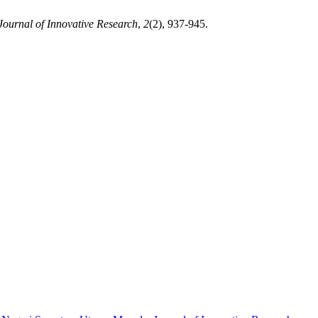
ournal of Innovative Research
,
2
(2), 937-945.