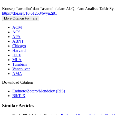
Konsep Tawadhu’ dan Tasamuh dalam Al-Qur’an: Analisis Tafsir Syaja
https://doi.org/10.61253/6vya2j81
More Citation Formats
ACM
ACS
APA
ABNT
Chicago
Harvard
IEEE
MLA
Turabian
Vancouver
AMA
Download Citation
Endnote/Zotero/Mendeley (RIS)
BibTeX
Similar Articles