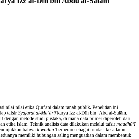
arya Izz al-Din bin Abdu al-Salam
nilai-nilai etika Qur’ani dalam ranah publik. Penelitian ini
dap tafsir
Syajarat al-Maʿārif
karya Izz al-Dīn bin ʿAbd al-Salām,
f dengan metode studi pustaka, di mana data primer diperoleh dari
an etika Islam. Teknik analisis data dilakukan melalui tafsir
maudhū‘ī
 menunjukkan bahwa
tawadhu’
berperan sebagai fondasi kesadaran
n. Keduanya memiliki hubungan saling menguatkan dalam membentuk