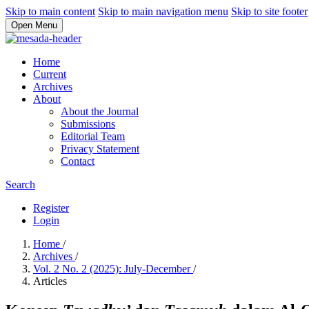
Skip to main content
Skip to main navigation menu
Skip to site footer
Open Menu
Home
Current
Archives
About
About the Journal
Submissions
Editorial Team
Privacy Statement
Contact
Search
Register
Login
Home
/
Archives
/
Vol. 2 No. 2 (2025): July-December
/
Articles