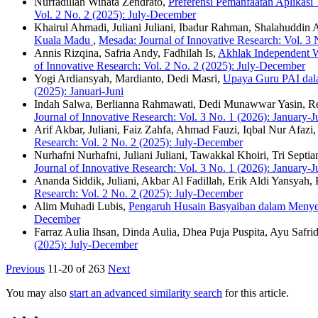
Nurfadillah Winata Zendrato,
Preferensi Pemanfaatan Aplikasi 
Vol. 2 No. 2 (2025): July-December
Khairul Ahmadi, Juliani Juliani, Ibadur Rahman, Shalahuddin 
Kuala Madu
,
Mesada: Journal of Innovative Research: Vol. 3 
Annis Rizqina, Safria Andy, Fadhilah Is,
Akhlak Independent 
of Innovative Research: Vol. 2 No. 2 (2025): July-December
Yogi Ardiansyah, Mardianto, Dedi Masri,
Upaya Guru PAI dal
(2025): Januari-Juni
Indah Salwa, Berlianna Rahmawati, Dedi Munawwar Yasin, R
Journal of Innovative Research: Vol. 3 No. 1 (2026): January-J
Arif Akbar, Juliani, Faiz Zahfa, Ahmad Fauzi, Iqbal Nur Afazi
Research: Vol. 2 No. 2 (2025): July-December
Nurhafni Nurhafni, Juliani Juliani, Tawakkal Khoiri, Tri Sept
Journal of Innovative Research: Vol. 3 No. 1 (2026): January-J
Ananda Siddik, Juliani, Akbar Al Fadillah, Erik Aldi Yansyah
Research: Vol. 2 No. 2 (2025): July-December
Alim Muhadi Lubis,
Pengaruh Husain Basyaiban dalam Menyeba
December
Farraz Aulia Ihsan, Dinda Aulia, Dhea Puja Puspita, Ayu Safrida
(2025): July-December
Previous
11-20 of 263
Next
You may also
start an advanced similarity search
for this article.