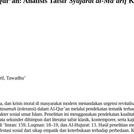
ur’an: Analisis Tafsir
Syajarat al-Ma’arif
K
rif, Tawadhu’
dan krisis moral di masyarakat modern menandakan urgensi revitalisasi 
tasamuh
(toleransi) dalam Al-Qur’an melalui pendekatan tematik terha
er sosial umat Islam. Penelitian ini menggunakan pendekatan kualitati
a sekunder dihimpun dari literatur tafsir klasik, kontemporer, serta kaji
li ‘Imran: 159, Luqman: 18–19, dan Al-Hujurat: 13. Hasil penelitian
estasi sosial dari sikap empatik dan keterbukaan terhadap perbedaa