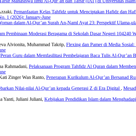
Tafsir Mahasiswa Ilmu Al-Qur’an dan Tafsir (IAT) di Universitas Isla
Azzaki,
Pemanfaatan Kelas Tahfidz untuk Menciptakan Hafidz dan Ha
No. 1 (2026): January-June
Woman dalam Al-Qur’an Surah An-Naml Ayat 23: Perspektif Ulama-u
am Pembinaan Moderasi Beragama di Sekolah Dasar Negeri 104240 
eva Alvionita, Muhammad Takrip,
Flexing dan Pamer di Media Sosial:
une
,
Peran Guru dalam Memfasilitasi Pembelajaran Baca Tulis Al-Qur’an 
iana Rahmadani,
Pelaksanaan Program Tahfidz Al Quran dalam Memben
une
, Kati Zinger Wan Ranto,
Penerapan Kurikulum Al-Qur’an Bersanad 
rkan Nilai-nilai Al-Qur’an kepada Generasi Z di Era Digital
,
Mesada
 Yanti, Juliani Juliani,
Kebijakan Pendidikan Islam dalam Menghadap