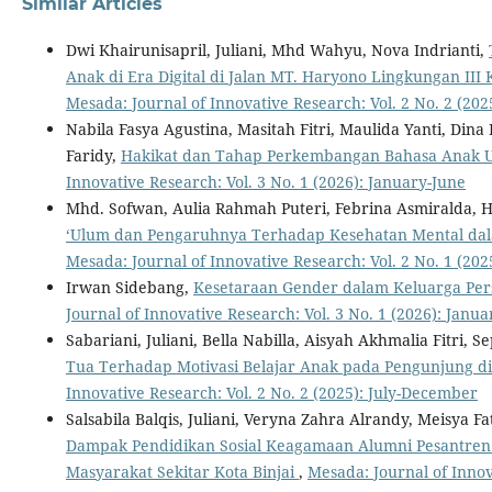
Similar Articles
Dwi Khairunisapril, Juliani, Mhd Wahyu, Nova Indrianti,
Anak di Era Digital di Jalan MT. Haryono Lingkungan III
Mesada: Journal of Innovative Research: Vol. 2 No. 2 (20
Nabila Fasya Agustina, Masitah Fitri, Maulida Yanti, Dina
Faridy,
Hakikat dan Tahap Perkembangan Bahasa Anak U
Innovative Research: Vol. 3 No. 1 (2026): January-June
Mhd. Sofwan, Aulia Rahmah Puteri, Febrina Asmiralda, H
‘Ulum dan Pengaruhnya Terhadap Kesehatan Mental dala
Mesada: Journal of Innovative Research: Vol. 2 No. 1 (2025
Irwan Sidebang,
Kesetaraan Gender dalam Keluarga Pers
Journal of Innovative Research: Vol. 3 No. 1 (2026): Janu
Sabariani, Juliani, Bella Nabilla, Aisyah Akhmalia Fitri, S
Tua Terhadap Motivasi Belajar Anak pada Pengunjung di
Innovative Research: Vol. 2 No. 2 (2025): July-December
Salsabila Balqis, Juliani, Veryna Zahra Alrandy, Meisya F
Dampak Pendidikan Sosial Keagamaan Alumni Pesantre
Masyarakat Sekitar Kota Binjai
,
Mesada: Journal of Innova