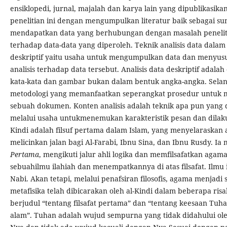
ensiklopedi, jurnal, majalah dan karya lain yang dipublikasi
penelitian ini dengan mengumpulkan literatur baik sebagai 
mendapatkan data yang berhubungan dengan masalah peneliti
terhadap data-data yang diperoleh. Teknik analisis data dalam p
deskriptif yaitu usaha untuk mengumpulkan data dan menyusu
analisis terhadap data tersebut. Analisis data deskriptif ada
kata-kata dan gambar bukan dalam bentuk angka-angka. Selanj
metodologi yang memanfaatkan seperangkat prosedur untuk m
sebuah dokumen. Konten analisis adalah teknik apa pun yang
melalui usaha untukmenemukan karakteristik pesan dan dilakuka
Kindi adalah filsuf pertama dalam Islam, yang menyelaraskan a
melicinkan jalan bagi Al-Farabi, Ibnu Sina, dan Ibnu Rusdy.
Pertama
, mengikuti jalur ahli logika dan memfilsafatkan agam
sebuahilmu ilahiah dan menempatkannya di atas filsafat. Ilmu i
Nabi. Akan tetapi, melalui penafsiran filosofis, agama menjadi s
metafisika telah dibicarakan oleh al-Kindi dalam beberapa risa
berjudul “tentang filsafat pertama” dan “tentang keesaan Tu
alam”. Tuhan adalah wujud sempurna yang tidak didahului ole