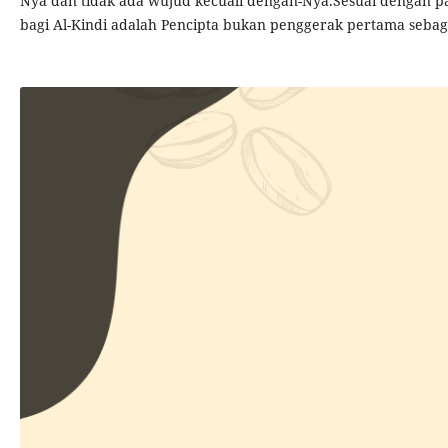
Nya dan tidak ada wujud kecuali dengan-Nya.Sesuai dengan 
bagi Al-Kindi adalah Pencipta bukan penggerak pertama sebag