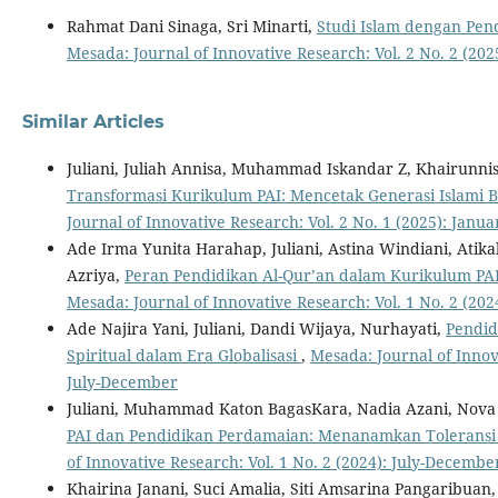
Rahmat Dani Sinaga, Sri Minarti,
Studi Islam dengan Pen
Mesada: Journal of Innovative Research: Vol. 2 No. 2 (20
Similar Articles
Juliani, Juliah Annisa, Muhammad Iskandar Z, Khairunnis
Transformasi Kurikulum PAI: Mencetak Generasi Islami Be
Journal of Innovative Research: Vol. 2 No. 1 (2025): Januar
Ade Irma Yunita Harahap, Juliani, Astina Windiani, Ati
Azriya,
Peran Pendidikan Al-Qur’an dalam Kurikulum P
Mesada: Journal of Innovative Research: Vol. 1 No. 2 (20
Ade Najira Yani, Juliani, Dandi Wijaya, Nurhayati,
Pendid
Spiritual dalam Era Globalisasi
,
Mesada: Journal of Innova
July-December
Juliani, Muhammad Katon BagasKara, Nadia Azani, Nova 
PAI dan Pendidikan Perdamaian: Menanamkan Toleransi
of Innovative Research: Vol. 1 No. 2 (2024): July-Decembe
Khairina Janani, Suci Amalia, Siti Amsarina Pangaribua