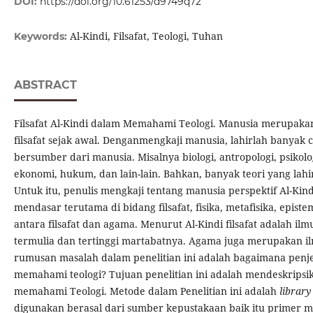
DOI:
https://doi.org/10.61253/d9749q72
Al-Kindi, Filsafat, Teologi, Tuhan
Keywords:
ABSTRACT
Filsafat Al-Kindi dalam Memahami Teologi. Manusia merupaka
filsafat sejak awal. Denganmengkaji manusia, lahirlah banya
bersumber dari manusia. Misalnya biologi, antropologi, psikolog
ekonomi, hukum, dan lain-lain. Bahkan, banyak teori yang lahi
Untuk itu, penulis mengkaji tentang manusia perspektif Al-Kin
mendasar terutama di bidang filsafat, fisika, metafisika, epis
antara filsafat dan agama. Menurut Al-Kindi filsafat adalah i
termulia dan tertinggi martabatnya. Agama juga merupakan 
rumusan masalah dalam penelitian ini adalah bagaimana penjel
memahami teologi? Tujuan penelitian ini adalah mendeskripsika
memahami Teologi. Metode dalam Penelitian ini adalah
libra
r
digunakan berasal dari sumber kepustakaan baik itu primer 