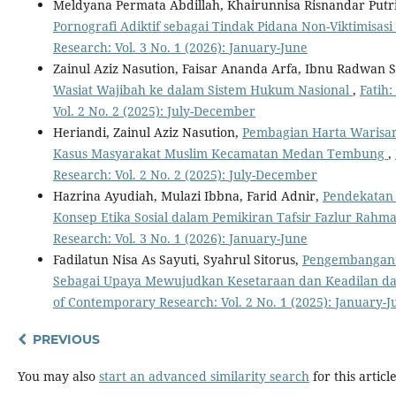
Meldyana Permata Abdillah, Khairunnisa Risnandar Putr
Pornografi Adiktif sebagai Tindak Pidana Non-Viktimisasi
Research: Vol. 3 No. 1 (2026): January-June
Zainul Aziz Nasution, Faisar Ananda Arfa, Ibnu Radwan 
Wasiat Wajibah ke dalam Sistem Hukum Nasional
,
Fatih
Vol. 2 No. 2 (2025): July-December
Heriandi, Zainul Aziz Nasution,
Pembagian Harta Warisan
Kasus Masyarakat Muslim Kecamatan Medan Tembung
,
Research: Vol. 2 No. 2 (2025): July-December
Hazrina Ayudiah, Mulazi Ibbna, Farid Adnir,
Pendekatan 
Konsep Etika Sosial dalam Pemikiran Tafsir Fazlur Rahm
Research: Vol. 3 No. 1 (2026): January-June
Fadilatun Nisa As Sayuti, Syahrul Sitorus,
Pengembangan 
Sebagai Upaya Mewujudkan Kesetaraan dan Keadilan d
of Contemporary Research: Vol. 2 No. 1 (2025): January-J
PREVIOUS
You may also
start an advanced similarity search
for this article