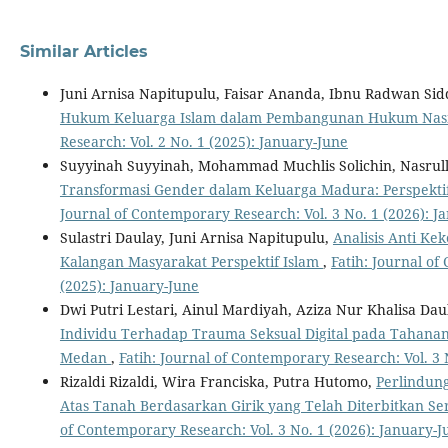
Similar Articles
Juni Arnisa Napitupulu, Faisar Ananda, Ibnu Radwan Sid
Hukum Keluarga Islam dalam Pembangunan Hukum Nas
Research: Vol. 2 No. 1 (2025): January-June
Suyyinah Suyyinah, Mohammad Muchlis Solichin, Nasrul
Transformasi Gender dalam Keluarga Madura: Perspekti
Journal of Contemporary Research: Vol. 3 No. 1 (2026): J
Sulastri Daulay, Juni Arnisa Napitupulu,
Analisis Anti Ke
Kalangan Masyarakat Perspektif Islam
,
Fatih: Journal of
(2025): January-June
Dwi Putri Lestari, Ainul Mardiyah, Aziza Nur Khalisa Da
Individu Terhadap Trauma Seksual Digital pada Tahanan 
Medan
,
Fatih: Journal of Contemporary Research: Vol. 3 
Rizaldi Rizaldi, Wira Franciska, Putra Hutomo,
Perlindu
Atas Tanah Berdasarkan Girik yang Telah Diterbitkan Ser
of Contemporary Research: Vol. 3 No. 1 (2026): January-J