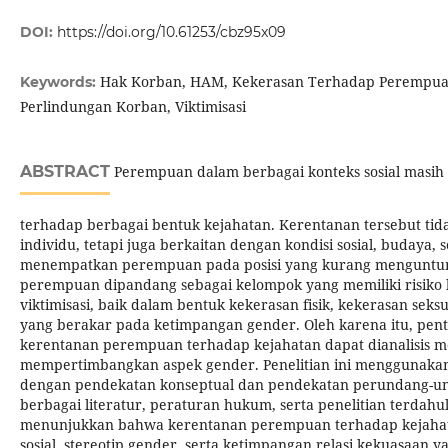
DOI:
https://doi.org/10.61253/cbz95x09
Hak Korban, HAM, Kekerasan Terhadap Perempua
Keywords:
Perlindungan Korban, Viktimisasi
ABSTRACT
Perempuan dalam berbagai konteks sosial masih 
terhadap berbagai bentuk kejahatan. Kerentanan tersebut tid
individu, tetapi juga berkaitan dengan kondisi sosial, budaya, s
menempatkan perempuan pada posisi yang kurang menguntungk
perempuan dipandang sebagai kelompok yang memiliki risiko 
viktimisasi, baik dalam bentuk kekerasan fisik, kekerasan sek
yang berakar pada ketimpangan gender. Oleh karena itu, pe
kerentanan perempuan terhadap kejahatan dapat dianalisis mel
mempertimbangkan aspek gender. Penelitian ini menggunakan
dengan pendekatan konseptual dan pendekatan perundang-u
berbagai literatur, peraturan hukum, serta penelitian terdahul
menunjukkan bahwa kerentanan perempuan terhadap kejahata
sosial, stereotip gender, serta ketimpangan relasi kekuasaan y