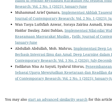
Islami di Sekolah Revitalisasi Kurikulum PAI Sebagai Solu
Research: Vol. 2 No. 1 (2025): January-June
Muhammad Arief Qamara,
Implementasi Akhlak Tasawuf
Journal of Contemporary Research: Vol. 2 No. 1 (2025): J
Wan Tasya Luthfiah Anwar, Soraya Zairina Asmadi, Irma
Haidar Daulay, Zaini Dahlan,
Implementasi Nilai-nilai W
Keagamaan Masyarakat Muslim
,
Fatih: Journal of Conte
January-June
Abdullah Abdullah, Moh. Mahrus,
Implementasi Deep Le
Berbasis Integrasi Ilmu dan Amal: Deep Learning dalam 
Contemporary Research: Vol. 3 No. 2 (2026): July-Decemb
Fadilatun Nisa As Sayuti, Syahrul Sitorus,
Pengembangan 
Sebagai Upaya Mewujudkan Kesetaraan dan Keadilan d
of Contemporary Research: Vol. 2 No. 1 (2025): January-J
You may also
start an advanced similarity search
for this article