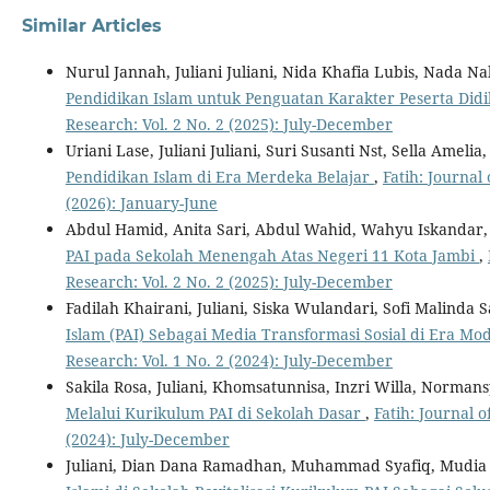
Similar Articles
Nurul Jannah, Juliani Juliani, Nida Khafia Lubis, Nada Na
Pendidikan Islam untuk Penguatan Karakter Peserta Did
Research: Vol. 2 No. 2 (2025): July-December
Uriani Lase, Juliani Juliani, Suri Susanti Nst, Sella Amelia
Pendidikan Islam di Era Merdeka Belajar
,
Fatih: Journal
(2026): January-June
Abdul Hamid, Anita Sari, Abdul Wahid, Wahyu Iskandar
PAI pada Sekolah Menengah Atas Negeri 11 Kota Jambi
,
Research: Vol. 2 No. 2 (2025): July-December
Fadilah Khairani, Juliani, Siska Wulandari, Sofi Malinda 
Islam (PAI) Sebagai Media Transformasi Sosial di Era M
Research: Vol. 1 No. 2 (2024): July-December
Sakila Rosa, Juliani, Khomsatunnisa, Inzri Willa, Norman
Melalui Kurikulum PAI di Sekolah Dasar
,
Fatih: Journal 
(2024): July-December
Juliani, Dian Dana Ramadhan, Muhammad Syafiq, Mudi