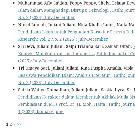
Muhammad Afiv Sa’dan, Poppy Poppy, Shelvi Triana Dewi, 
Islam dalam Menghadapi Disrupsi Teknologi
,
Fatih: Jour
No. 2 (2025): July-December
Nurul Jannah, Juliani Juliani, Nida Khafia Lubis, Nada Na
Pendidikan Islam untuk Penguatan Karakter Peserta Did
Research: Vol. 2 No. 2 (2025): July-December
Sri Devi, Juliani Juliani, Selpi Trianda Sari, Zakiah Ulfah,
Konteks Multikulturalisme Indonesia
,
Fatih: Journal of 
(2025): July-December
Tri Umaya Sari, Juliani Juliani, Rina Puspita Amalia, Viol
Beasiswa Pendidikan Islam: Analisis Literatur
,
Fatih: Jou
No. 2 (2025): July-December
Satria Wahyu Ramadhan, Juliani Juliani, Saskia Lyra, Sri
Pendidikan Karakter dalam Membentuk Akhlak Mulia Si
Pembiasaan di MTs Prof. Dr. H. Moh. Hatta
,
Fatih: Journ
1 (2026): January-June
1
2
>
>>