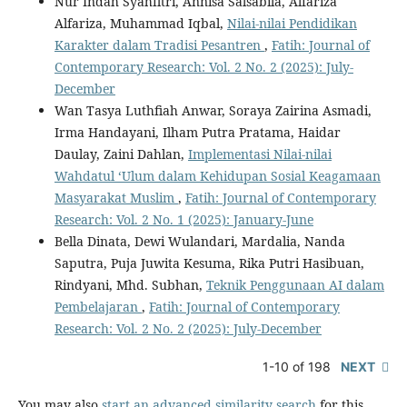
Nur Indah Syahfitri, Annisa Salsabila, Alfariza
Alfariza, Muhammad Iqbal,
Nilai-nilai Pendidikan
Karakter dalam Tradisi Pesantren
,
Fatih: Journal of
Contemporary Research: Vol. 2 No. 2 (2025): July-
December
Wan Tasya Luthfiah Anwar, Soraya Zairina Asmadi,
Irma Handayani, Ilham Putra Pratama, Haidar
Daulay, Zaini Dahlan,
Implementasi Nilai-nilai
Wahdatul ‘Ulum dalam Kehidupan Sosial Keagamaan
Masyarakat Muslim
,
Fatih: Journal of Contemporary
Research: Vol. 2 No. 1 (2025): January-June
Bella Dinata, Dewi Wulandari, Mardalia, Nanda
Saputra, Puja Juwita Kesuma, Rika Putri Hasibuan,
Rindyani, Mhd. Subhan,
Teknik Penggunaan AI dalam
Pembelajaran
,
Fatih: Journal of Contemporary
Research: Vol. 2 No. 2 (2025): July-December
1-10 of 198
NEXT
You may also
start an advanced similarity search
for this