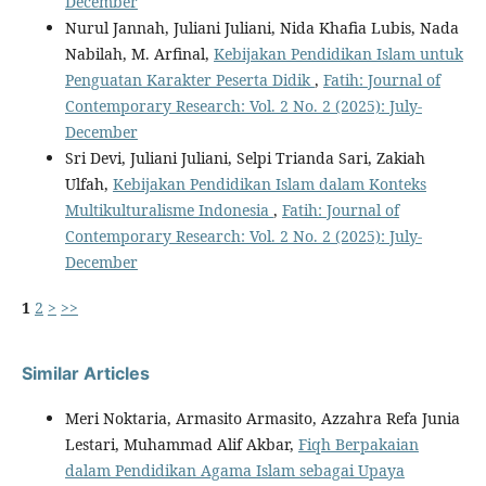
December
Nurul Jannah, Juliani Juliani, Nida Khafia Lubis, Nada
Nabilah, M. Arfinal,
Kebijakan Pendidikan Islam untuk
Penguatan Karakter Peserta Didik
,
Fatih: Journal of
Contemporary Research: Vol. 2 No. 2 (2025): July-
December
Sri Devi, Juliani Juliani, Selpi Trianda Sari, Zakiah
Ulfah,
Kebijakan Pendidikan Islam dalam Konteks
Multikulturalisme Indonesia
,
Fatih: Journal of
Contemporary Research: Vol. 2 No. 2 (2025): July-
December
1
2
>
>>
Similar Articles
Meri Noktaria, Armasito Armasito, Azzahra Refa Junia
Lestari, Muhammad Alif Akbar,
Fiqh Berpakaian
dalam Pendidikan Agama Islam sebagai Upaya