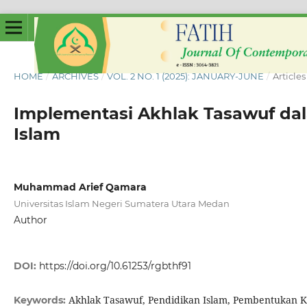
HOME
/
ARCHIVES
/
VOL. 2 NO. 1 (2025): JANUARY-JUNE
/
Articles
Implementasi Akhlak Tasawuf da
Islam
Muhammad Arief Qamara
Universitas Islam Negeri Sumatera Utara Medan
Author
DOI:
https://doi.org/10.61253/rgbthf91
Akhlak Tasawuf, Pendidikan Islam, Pembentukan K
Keywords: