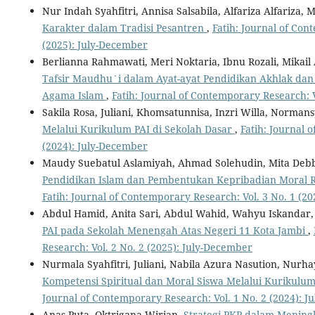
Nur Indah Syahfitri, Annisa Salsabila, Alfariza Alfariza
Karakter dalam Tradisi Pesantren
,
Fatih: Journal of Con
(2025): July-December
Berlianna Rahmawati, Meri Noktaria, Ibnu Rozali, Mikail
Tafsir Maudhu`i dalam Ayat-ayat Pendidikan Akhlak dan
Agama Islam
,
Fatih: Journal of Contemporary Research: V
Sakila Rosa, Juliani, Khomsatunnisa, Inzri Willa, Norman
Melalui Kurikulum PAI di Sekolah Dasar
,
Fatih: Journal 
(2024): July-December
Maudy Suebatul Aslamiyah, Ahmad Solehudin, Mita Debb
Pendidikan Islam dan Pembentukan Kepribadian Moral 
Fatih: Journal of Contemporary Research: Vol. 3 No. 1 (20
Abdul Hamid, Anita Sari, Abdul Wahid, Wahyu Iskandar
PAI pada Sekolah Menengah Atas Negeri 11 Kota Jambi
,
Research: Vol. 2 No. 2 (2025): July-December
Nurmala Syahfitri, Juliani, Nabila Azura Nasution, Nurh
Kompetensi Spiritual dan Moral Siswa Melalui Kurikul
Journal of Contemporary Research: Vol. 1 No. 2 (2024): 
Anas Puta, Oktrigana Wirian,
Strategi PKP dalam Mening