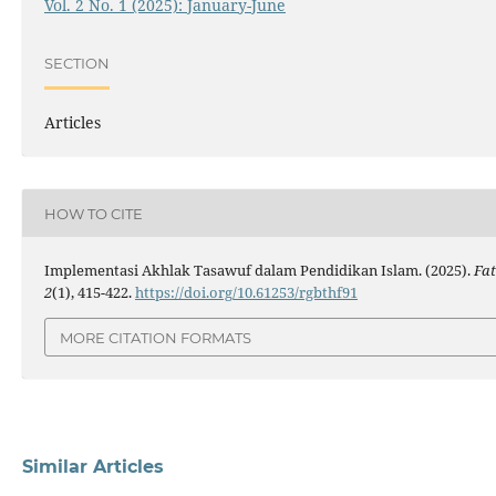
Vol. 2 No. 1 (2025): January-June
SECTION
Articles
HOW TO CITE
Implementasi Akhlak Tasawuf dalam Pendidikan Islam. (2025).
Fat
2
(1), 415-422.
https://doi.org/10.61253/rgbthf91
MORE CITATION FORMATS
Similar Articles