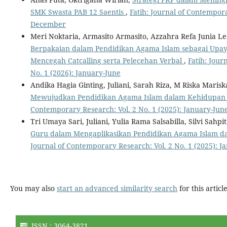
SMK Swasta PAB 12 Saentis
,
Fatih: Journal of Contempora
December
Meri Noktaria, Armasito Armasito, Azzahra Refa Junia L
Berpakaian dalam Pendidikan Agama Islam sebagai Up
Mencegah Catcalling serta Pelecehan Verbal
,
Fatih: Jour
No. 1 (2026): January-June
Andika Hagia Ginting, Juliani, Sarah Riza, M Riska Mariska
Mewujudkan Pendidikan Agama Islam dalam Kehidupan
Contemporary Research: Vol. 2 No. 1 (2025): January-Jun
Tri Umaya Sari, Juliani, Yulia Rama Salsabilla, Silvi Sah
Guru dalam Mengaplikasikan Pendidikan Agama Islam d
Journal of Contemporary Research: Vol. 2 No. 1 (2025): J
You may also
start an advanced similarity search
for this article
ISSN : 3064-3821