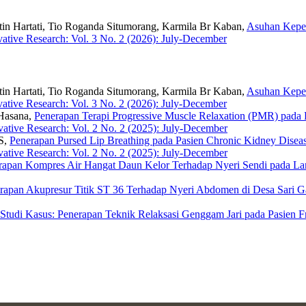
Titin Hartati, Tio Roganda Situmorang, Karmila Br Kaban,
Asuhan Keper
vative Research: Vol. 3 No. 2 (2026): July-December
Titin Hartati, Tio Roganda Situmorang, Karmila Br Kaban,
Asuhan Keper
vative Research: Vol. 3 No. 2 (2026): July-December
 Hasana,
Penerapan Terapi Progressive Muscle Relaxation (PMR) pada
vative Research: Vol. 2 No. 2 (2025): July-December
SS,
Penerapan Pursed Lip Breathing pada Pasien Chronic Kidney Dise
vative Research: Vol. 2 No. 2 (2025): July-December
rapan Kompres Air Hangat Daun Kelor Terhadap Nyeri Sendi pada Lan
rapan Akupresur Titik ST 36 Terhadap Nyeri Abdomen di Desa Sari 
Studi Kasus: Penerapan Teknik Relaksasi Genggam Jari pada Pasien 