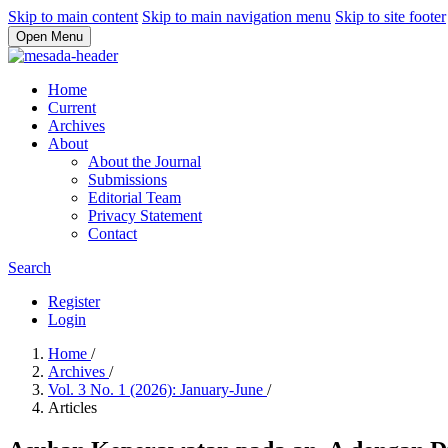
Skip to main content
Skip to main navigation menu
Skip to site footer
Open Menu
Home
Current
Archives
About
About the Journal
Submissions
Editorial Team
Privacy Statement
Contact
Search
Register
Login
Home
/
Archives
/
Vol. 3 No. 1 (2026): January-June
/
Articles