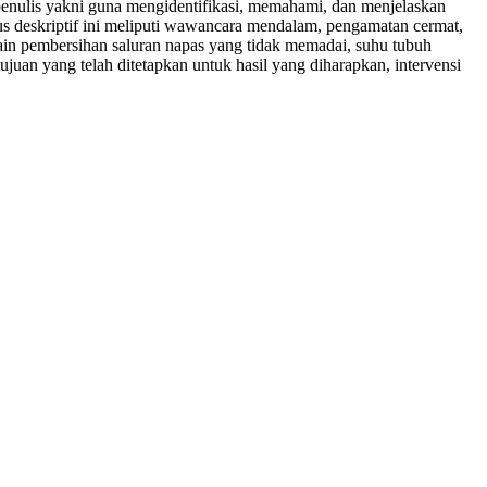
: penulis yakni guna mengidentifikasi, memahami, dan menjelaskan
s deskriptif ini meliputi wawancara mendalam, pengamatan cermat,
in pembersihan saluran napas yang tidak memadai, suhu tubuh
 tujuan yang telah ditetapkan untuk hasil yang diharapkan, intervensi