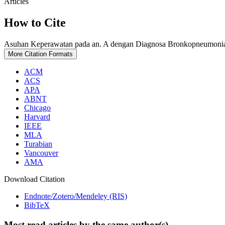
Articles
How to Cite
Asuhan Keperawatan pada an. A dengan Diagnosa Bronkopneumonia
More Citation Formats
ACM
ACS
APA
ABNT
Chicago
Harvard
IEEE
MLA
Turabian
Vancouver
AMA
Download Citation
Endnote/Zotero/Mendeley (RIS)
BibTeX
Most read articles by the same author(s)