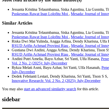
Jessanta Kristina Telaumbanua, Siska Agustina, Lia Gusnita, 
Puskesmas Rawat Inap Lolofitu Moi
,
Mesada: Journal of Inno
Similar Articles
Jessanta Kristina Telaumbanua, Siska Agustina, Lia Gusnita, 
Puskesmas Rawat Inap Lolofitu Moi
,
Mesada: Journal of Inno
Riska Dwi Mai Yulinda, Angga Arfina, Dendy Kharisna, Ulfa
RSUD Arifin Achmad Provinsi Riau
,
Mesada: Journal of Inno
Gustiana Dwi Andini, Angga Arfina, Dendy Kharisna, Tison 
RSUD Arifin Achmad Provinsi Riau
,
Mesada: Journal of Inno
Andini Putri Amelia, Bayu Azhar, Sri Yanti, Ulfa Hasana,
Pene
Vol. 2 No. 2 (2025): July-December
Rykza Melati Asmi, Bayu Azhar, Sri Yanti, Ulfa Hasanah,
Pene
July-December
Dedek Febrianti Lestari, Dendy Kharisna, Sri Yanti, Tison S S,
Innovative Research: Vol. 2 No. 2 (2025): July-December
You may also
start an advanced similarity search
for this article.
sidebar