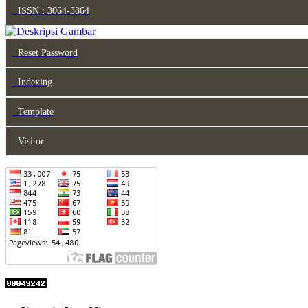
ISSN : 3064-3864
Reset Password
Indexing
Template
Visitor