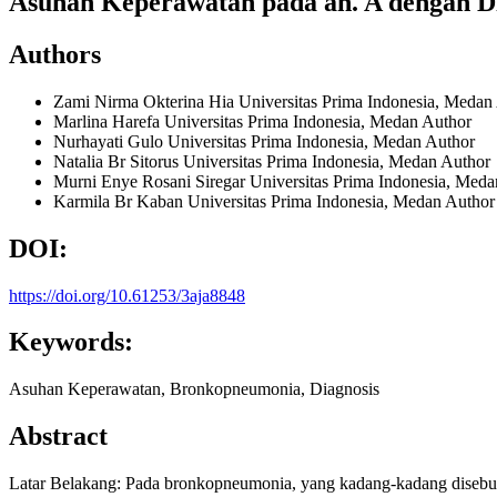
Asuhan Keperawatan pada an. A dengan 
Authors
Zami Nirma Okterina Hia
Universitas Prima Indonesia, Medan
Marlina Harefa
Universitas Prima Indonesia, Medan
Author
Nurhayati Gulo
Universitas Prima Indonesia, Medan
Author
Natalia Br Sitorus
Universitas Prima Indonesia, Medan
Author
Murni Enye Rosani Siregar
Universitas Prima Indonesia, Med
Karmila Br Kaban
Universitas Prima Indonesia, Medan
Author
DOI:
https://doi.org/10.61253/3aja8848
Keywords:
Asuhan Keperawatan, Bronkopneumonia, Diagnosis
Abstract
Latar Belakang: Pada bronkopneumonia, yang kadang-kadang disebut p