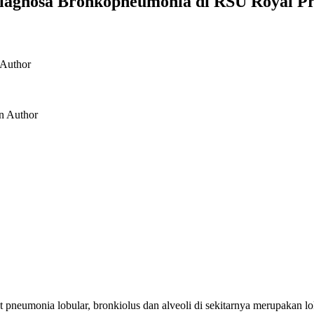
Diagnosa Bronkopneumonia di RSU Royal 
Author
an
Author
neumonia lobular, bronkiolus dan alveoli di sekitarnya merupakan lo