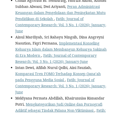
Chaila Agrivina Br. Sembiring, Fahriza Akbar, Ahmad
Subhan Alwani, Dwi Ariyanti,
Peran Administrasi
Keuangan dalam Pengelolaan dan Peningkatan Mutu
Pendidikan di Sekolah
,
Fatih: Journal of
Contemporary Research: Vol. 3 No. 1 (2026): January-
June
Ainul Mardiyah, Sri Rahayu Ningsih, Dina Angreyni
Nasution, Fiqri Permana,
Implementasi Konseling
Keluarga Islam dalam Membangun Keluarga Sakinah
di Era Modern
,
Fatih: Journal of Contemporary
Research: Vol. 3 No. 1 (2026): January-June
Intan Dewi, Afifah Nurul Qolbi, Aini Fauziah,
Komparasi Tren FOMO Terhadap Konsep Qana’ah
pada Pengguna Media Sosial
,
Fatih: Journal of
Contemporary Research: Vol. 3 No. 1 (2026): January-
June
Meldyana Permata Abdillah, Khairunnisa Risnandar
Putri,
Mengkategorikan Judi Online dan Pornografi
Adiktif sebagai Tindak Pidana Non-Viktimisasi
,
Fatih: