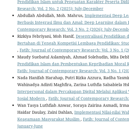
Pendidikan Islam untuk Penguatan Karakter Peserta Did
Research: Vol. 2 No. 2 (2025): July-December
Abdullah Abdullah, Moh. Mahrus,
Implementasi Deep Le
Berbasis Integrasi Ilmu dan Amal: Deep Learning dalam 
Contemporary Research: Vol. 3 No. 2 (2026): July-Decemb
Rizkiya Febriyani, Moh Hanif,
Desentralisasi Pendidikan 
Bertahan di Tengah Kompetisi Lembaga Pendidikan: Stud
,
Fatih: Journal of Contemporary Research: Vol. 3 No. 1 (
Maudy Suebatul Aslamiyah, Ahmad Solehudin, Mita Debb
Pendidikan Islam dan Pembentukan Kepribadian Moral 
Fatih: Journal of Contemporary Research: Vol. 3 No. 1 (20
Nada Hanifah Harahap, Putri Rizka Azzura, Radha Yasmin,
Wahinadya Adinti Maghfira, Zarina Luthfia Salsabiela Hs
Interpersonal dalam Percakapan Digital Melalui Aplikas
Sosial Modern
,
Fatih: Journal of Contemporary Research: 
Wan Tasya Luthfiah Anwar, Soraya Zairina Asmadi, Irma
Haidar Daulay, Zaini Dahlan,
Implementasi Nilai-nilai W
Keagamaan Masyarakat Muslim
,
Fatih: Journal of Conte
January-June