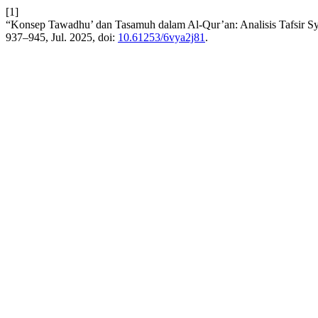
[1]
“Konsep Tawadhu’ dan Tasamuh dalam Al-Qur’an: Analisis Tafsir Sya
937–945, Jul. 2025, doi:
10.61253/6vya2j81
.