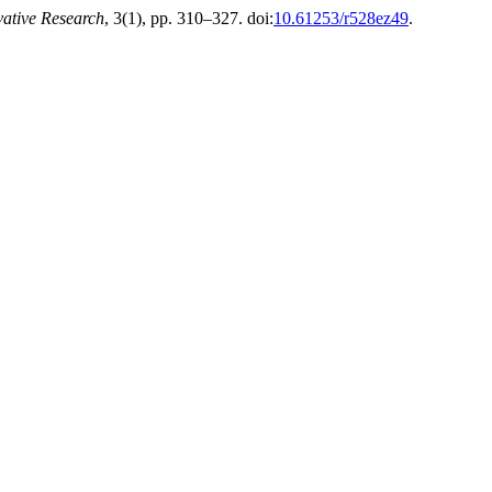
vative Research
, 3(1), pp. 310–327. doi:
10.61253/r528ez49
.