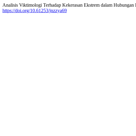
Analisis Viktimologi Terhadap Kekerasan Ekstrem dalam Hubungan B
https://doi.org/10.61253/jnzzya69