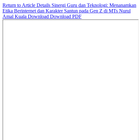
Return to Article Details
Sinergi Guru dan Teknologi: Menanamkan
Etika Berinternet dan Karakter Santun pada Gen Z di MTs Nurul
Amal Kuala
Download
Download PDF