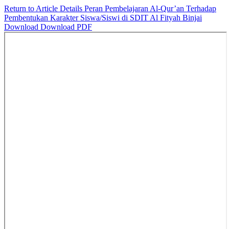
Return to Article Details
Peran Pembelajaran Al-Qur’an Terhadap
Pembentukan Karakter Siswa/Siswi di SDIT Al Fityah Binjai
Download
Download PDF