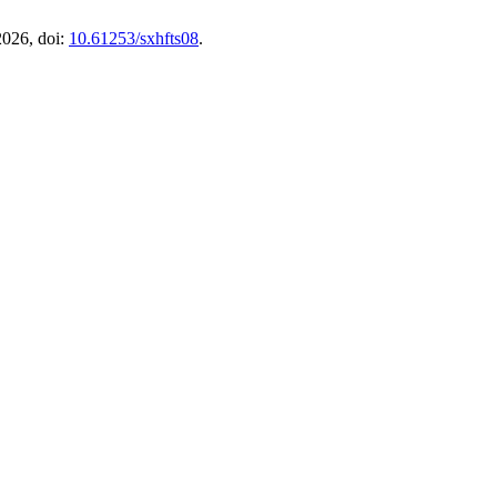
2026, doi:
10.61253/sxhfts08
.