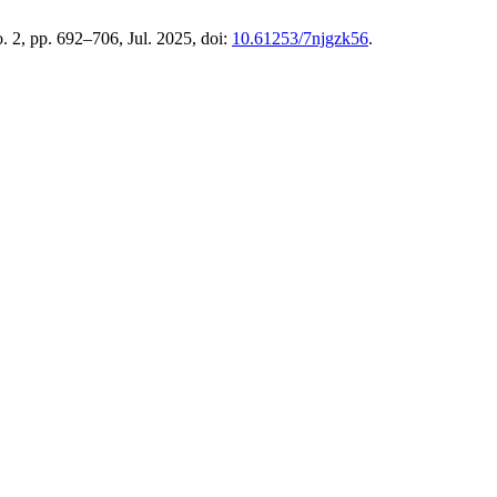
no. 2, pp. 692–706, Jul. 2025, doi:
10.61253/7njgzk56
.