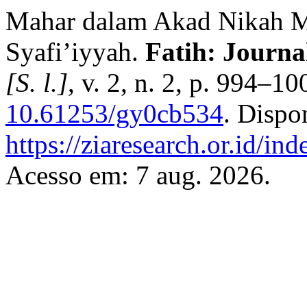
Mahar dalam Akad Nikah Me
Syafi’iyyah.
Fatih: Journa
[S. l.]
, v. 2, n. 2, p. 994–1
10.61253/gy0cb534
. Dispo
https://ziaresearch.or.id/in
Acesso em: 7 aug. 2026.