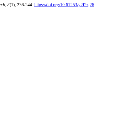
rch
,
3
(1), 236-244.
https://doi.org/10.61253/y2f2zj26