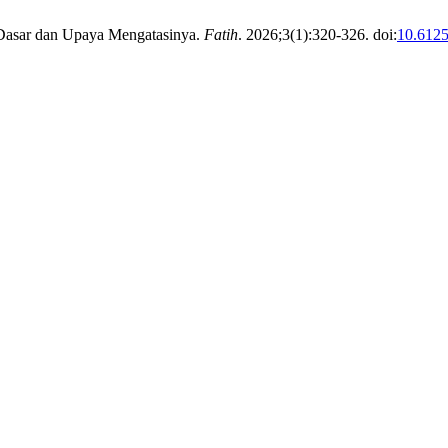
 Dasar dan Upaya Mengatasinya.
Fatih
. 2026;3(1):320-326. doi:
10.612