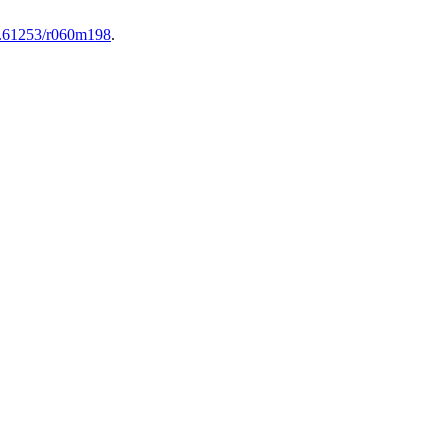
10.61253/r060m198
.