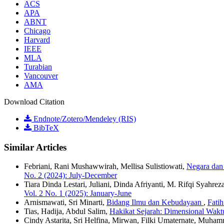
ACS
APA
ABNT
Chicago
Harvard
IEEE
MLA
Turabian
Vancouver
AMA
Download Citation
Endnote/Zotero/Mendeley (RIS)
BibTeX
Similar Articles
Febriani, Rani Mushawwirah, Mellisa Sulistiowati,
Negara dan
No. 2 (2024): July-December
Tiara Dinda Lestari, Juliani, Dinda Afriyanti, M. Rifqi Syahrez
Vol. 2 No. 1 (2025): January-June
Arnismawati, Sri Minarti,
Bidang Ilmu dan Kebudayaan
,
Fati
Tias, Hadija, Abdul Salim,
Hakikat Sejarah: Dimensional Wa
Cindy Astarita, Sri Helfina, Mirwan, Filki Umaternate, Muha