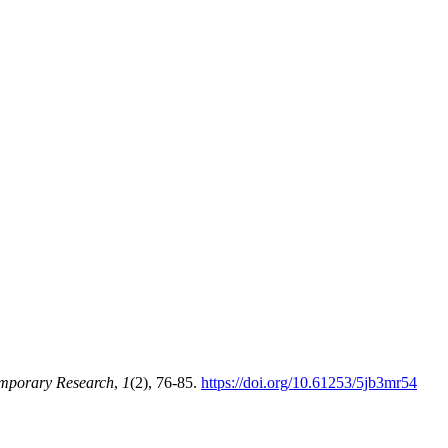
emporary Research
,
1
(2), 76-85.
https://doi.org/10.61253/5jb3mr54