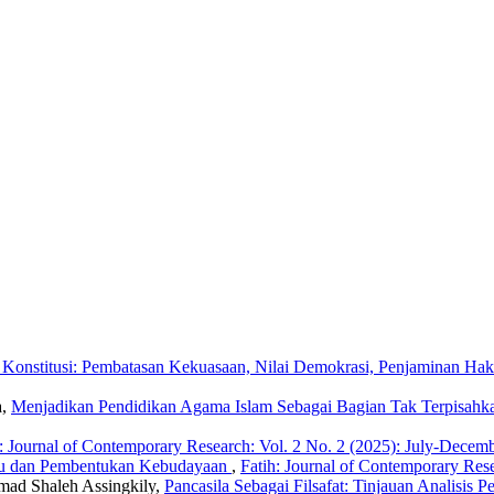
 Konstitusi: Pembatasan Kekuasaan, Nilai Demokrasi, Penjaminan Ha
a,
Menjadikan Pendidikan Agama Islam Sebagai Bagian Tak Terpisahk
h: Journal of Contemporary Research: Vol. 2 No. 2 (2025): July-Decem
ktu dan Pembentukan Kebudayaan
,
Fatih: Journal of Contemporary Rese
mmad Shaleh Assingkily,
Pancasila Sebagai Filsafat: Tinjauan Analisi