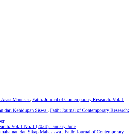
k Asasi Manusia
,
Fatih: Journal of Contemporary Research: Vol. 1
an dari Kehidupan Siswa
,
Fatih: Journal of Contemporary Research:
ber
arch: Vol. 1 No. 1 (2024): January-June
s Pemahaman dan Sikap Mahasiswa
,
Fatih: Journal of Contemporary