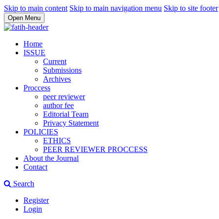
Skip to main content
Skip to main navigation menu
Skip to site footer
Open Menu
Home
ISSUE
Current
Submissions
Archives
Proccess
peer reviewer
author fee
Editorial Team
Privacy Statement
POLICIES
ETHICS
PEER REVIEWER PROCCESS
About the Journal
Contact
Search
Register
Login