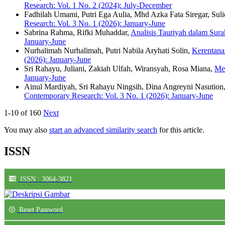
Research: Vol. 1 No. 2 (2024): July-December
Fadhilah Umami, Putri Ega Aulia, Mhd Azka Fata Siregar, Suli
Research: Vol. 3 No. 1 (2026): January-June
Sabrina Rahma, Rifki Muhaddar,
Analisis Tauriyah dalam Sur
January-June
Nurhalimah Nurhalimah, Putri Nabila Aryhati Solin,
Kerentana
(2026): January-June
Sri Rahayu, Juliani, Zakiah Ulfah, Wiransyah, Rosa Miana,
Mem
January-June
Ainul Mardiyah, Sri Rahayu Ningsih, Dina Angreyni Nasution
Contemporary Research: Vol. 3 No. 1 (2026): January-June
1-10 of 160
Next
You may also
start an advanced similarity search
for this article.
ISSN
ISSN : 3064-3821
Reset Password