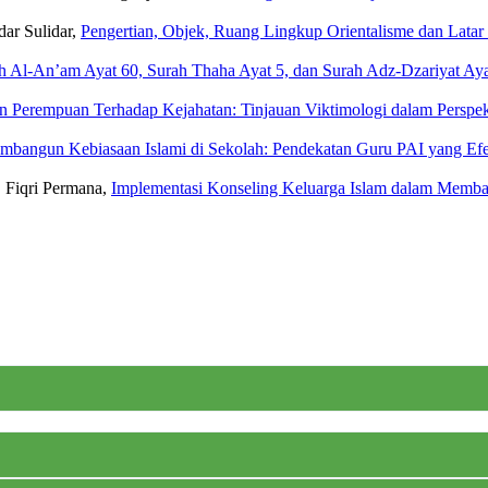
dar Sulidar,
Pengertian, Objek, Ruang Lingkup Orientalisme dan Lata
ah Al-An’am Ayat 60, Surah Thaha Ayat 5, dan Surah Adz-Dzariyat Ay
n Perempuan Terhadap Kejahatan: Tinjauan Viktimologi dalam Perspe
bangun Kebiasaan Islami di Sekolah: Pendekatan Guru PAI yang Efe
, Fiqri Permana,
Implementasi Konseling Keluarga Islam dalam Memb