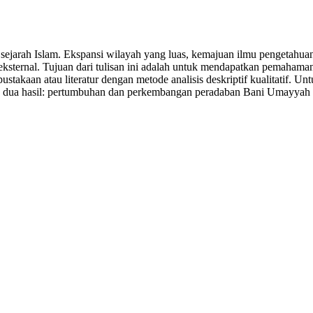
 sejarah Islam. Ekspansi wilayah yang luas, kemajuan ilmu pengetahu
n eksternal. Tujuan dari tulisan ini adalah untuk mendapatkan pemahama
stakaan atau literatur dengan metode analisis deskriptif kualitatif. 
ukan dua hasil: pertumbuhan dan perkembangan peradaban Bani Umayya