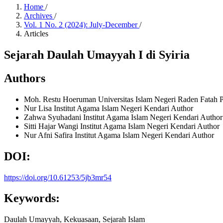
Home
/
Archives
/
Vol. 1 No. 2 (2024): July-December
/
Articles
Sejarah Daulah Umayyah I di Syiria
Authors
Moh. Restu Hoeruman
Universitas Islam Negeri Raden Fatah
Nur Lisa
Institut Agama Islam Negeri Kendari
Author
Zahwa Syuhadani
Institut Agama Islam Negeri Kendari
Author
Sitti Hajar Wangi
Institut Agama Islam Negeri Kendari
Author
Nur Afni Safira
Institut Agama Islam Negeri Kendari
Author
DOI:
https://doi.org/10.61253/5jb3mr54
Keywords:
Daulah Umayyah, Kekuasaan, Sejarah Islam