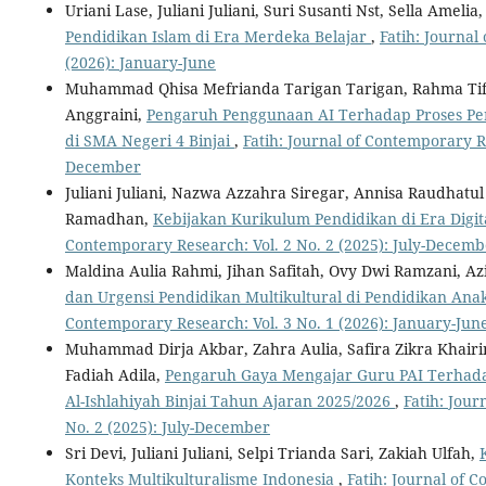
Uriani Lase, Juliani Juliani, Suri Susanti Nst, Sella Amelia
Pendidikan Islam di Era Merdeka Belajar
,
Fatih: Journal
(2026): January-June
Muhammad Qhisa Mefrianda Tarigan Tarigan, Rahma Tifani
Anggraini,
Pengaruh Penggunaan AI Terhadap Proses Pe
di SMA Negeri 4 Binjai
,
Fatih: Journal of Contemporary Re
December
Juliani Juliani, Nazwa Azzahra Siregar, Annisa Raudhatu
Ramadhan,
Kebijakan Kurikulum Pendidikan di Era Digita
Contemporary Research: Vol. 2 No. 2 (2025): July-Decemb
Maldina Aulia Rahmi, Jihan Safitah, Ovy Dwi Ramzani, 
dan Urgensi Pendidikan Multikultural di Pendidikan Ana
Contemporary Research: Vol. 3 No. 1 (2026): January-Jun
Muhammad Dirja Akbar, Zahra Aulia, Safira Zikra Khai
Fadiah Adila,
Pengaruh Gaya Mengajar Guru PAI Terhadap
Al-Ishlahiyah Binjai Tahun Ajaran 2025/2026
,
Fatih: Jour
No. 2 (2025): July-December
Sri Devi, Juliani Juliani, Selpi Trianda Sari, Zakiah Ulfah,
Konteks Multikulturalisme Indonesia
,
Fatih: Journal of 