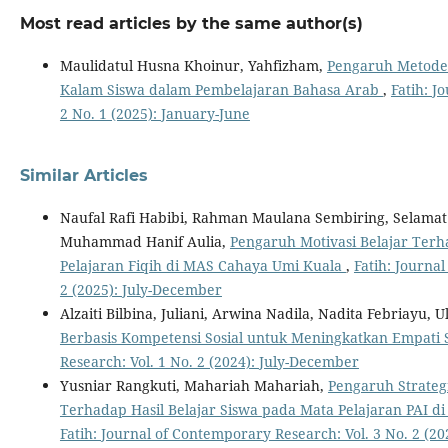
Most read articles by the same author(s)
Maulidatul Husna Khoinur, Yahfizham,
Pengaruh Metode
Kalam Siswa dalam Pembelajaran Bahasa Arab
,
Fatih: J
2 No. 1 (2025): January-June
Similar Articles
Naufal Rafi Habibi, Rahman Maulana Sembiring, Selamat
Muhammad Hanif Aulia,
Pengaruh Motivasi Belajar Terh
Pelajaran Fiqih di MAS Cahaya Umi Kuala
,
Fatih: Journa
2 (2025): July-December
Alzaiti Bilbina, Juliani, Arwina Nadila, Nadita Febriayu, Ul
Berbasis Kompetensi Sosial untuk Meningkatkan Empati
Research: Vol. 1 No. 2 (2024): July-December
Yusniar Rangkuti, Mahariah Mahariah,
Pengaruh Strateg
Terhadap Hasil Belajar Siswa pada Mata Pelajaran PAI d
Fatih: Journal of Contemporary Research: Vol. 3 No. 2 (2