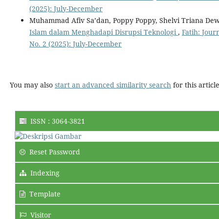
(2025): July-December
Muhammad Afiv Sa’dan, Poppy Poppy, Shelvi Triana Dewi, 
Islam dalam Menghadapi Disrupsi Teknologi
,
Fatih: Jour
No. 2 (2025): July-December
You may also
start an advanced similarity search
for this article
ISSN : 3064-3821
Reset Password
Indexing
Template
Visitor